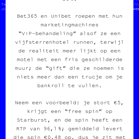
 fanzine /// édition  //mée  //•║≡§•┌║┐┌┼○♦─≡┐╗//////////////////
 charleroi /// diy    //     //▓╚□═·§═┌♦≈─╗│≡═★♠╚»█▓○║♣※•♠■※╬═¶
Bet365 en Unibet roepen met hun
marketingmachines
“VIP‑behandeling” alsof ze een
vijfsterrenhotel runnen, terwijl
de realiteit meer lijkt op een
motel met een fris geschilderde
muur; de “gift” die ze noemen is
niets meer dan een trucje om je
bankroll te vullen.
Neem een voorbeeld: je stort €5,
krijgt een “free spin” op
Starburst, en de spin heeft een
RTP van 96,1 %; gemiddeld levert
die spin €0,48 op, dus je zit met