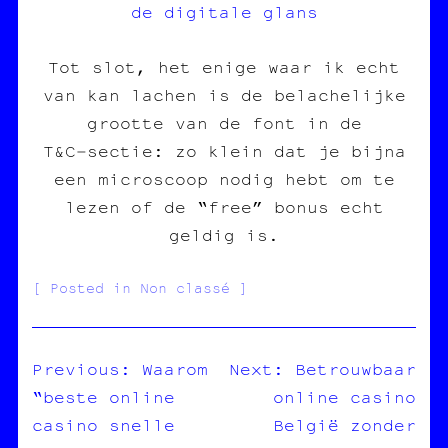
de digitale glans
Tot slot, het enige waar ik echt
van kan lachen is de belachelijke
grootte van de font in de
T&C‑sectie: zo klein dat je bijna
een microscoop nodig hebt om te
lezen of de “free” bonus echt
geldig is.
Posted in Non classé
Previous:
Waarom
Next:
Betrouwbaar
“beste online
online casino
NAVIGATION
casino snelle
België zonder
DE