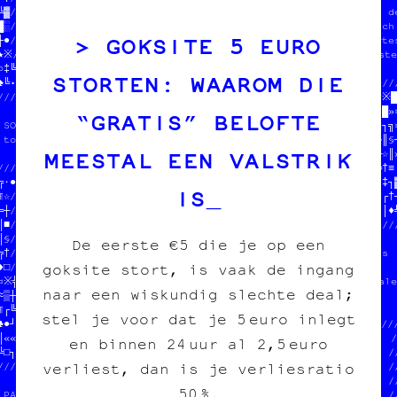
╚▓//  charleroi /// diy    //  //////////////////////////////t de
█░//                       //  //              //░§//  des affich

GOKSITE 5 EURO
┼●///////////////////////////  //NON  $$$      //═┘//  des cartes
★※///////////////////////////////CARBONE ASBL  //▓♣//  des poste
○‡╚¤─▒□█╚«╬♠╗▓░█·┐//                           //║║//            
STORTEN: WAAROM DIE
♠╚•¤★·□♠§─‡‡▒╔╚○╗║///////////////////////////////·╬//////////////
///////////////////////////////★┌■╔┐═┘«//////////////////╔¤─†‡※█
                             //▒♦§░☆┐★╝//              //☆♦╝·†█»¤
“GRATIS” BELOFTE
 SOUTENIR LE PROJET          //•┼█♣│·♠┐//  DONNE-NOUS  //┐╬┌┐¤┐╗¤
 tout pour l'image imprimée  //░╬†★☆»╝♥//  TON POGNON  //♥•≈═♣║§─
MEESTAL EEN VALSTRIK
                             //¶─│●†♦▓└//  STP MERCI   //●╬╗║┌☆║»
///////////////////////////////╔»╬║╝┼║¤//  JEAN-CHAT   //║■·▓╬†≡┌
╔·●□╬●─※≡╬●♥¤▓▒♦╬☆≈┌╗☆¶»□♣■█≈▒≈♦░║┼○♥█•//              //·♥‡╬¶‡┐
IS
¶☆///////////////////////////////•┐╝¤♥·//////////////////☆♥─┼╚┌†┐
═┼//                           //○¤┘┌¤╬●¤└·═╝═«♦╬§○¤¶░│█└«·┘╗┘│┐╝
║■//  $$$  DU POGNON  $$$      //┘§¤§■•♣▓╝///////////////////////
║§//  POUR COPIE CARBONE ASBL  //╚■≈♣╝○¶│╬//                     
De eerste €5 die je op een
╔†//                           //─♣¶♦☆░■¤♦//  on fait des pin's  
goksite stort, is vaak de ingang
♦□///////////////////////////////─┼┘╔└═·╔†//  des affiches       

¤※╬─▓·≡¤┌≡‡│●╬≡¶///////////////////////////////Ls cartes postale
naar een wiskundig slechte deal;
≈▒┼¤·≡☆╝╚█★●♣┌□‡//                           1//s posters        
¶┌╚♥¶♠╚≡¶║§═☆»─╚//  X08%#3/DnSWaYRZC9V4      I/B                 
stel je voor dat je 5 euro inlegt
♣●┘※≡★♥▒♣※§▒╬¤╚▒//  10%UV*€J\GIME   @N #PJE  0//////////////////
║««│·░─┐╝※┼┘•§§□//  m8e@x q+6BJur l¥ Far&we5 2///  DONNE-NOUS  /
en binnen 24 uur al 2,5 euro
╚□┐†≡╬·┐▓†┘┌┘█║♥//  Q  K  H                  =///  TON POGNON  //
verliest, dan is je verliesratio
///////////////////////////////EY4I¥OC¥*LQ/1+////  STP MERCI   //
                      //     ////////////////////  JEAN-CHAT   //
50 %.
 PAPIER /// CARBONE   //     //╝║¶■☆█¶†♣≈└┘♥║★○//              //