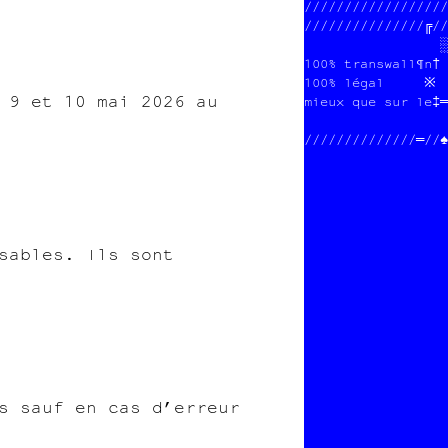
//////////////////
///////////////╔//
                 ╚
100% transwall¶n† 
100% légal     ※┘ 
 9 et 10 mai 2026 au
mieux que sur le‡═
//////////////═//♠
sables. Ils sont
s sauf en cas d’erreur