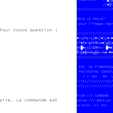
             //♠▒□
//////////////////
ENIR LE PROJET    
 pour l'image impr
 Pour toute question :
//////////////////
●○┌░═┐─┐¤♦≈│♦≈┐♦─●
¤└♦┼★─╗¶¶※»★●░╔▒§♠
┼§█♦┐§│○‡※≈○•·█♥♣░
╝□▒♦╬═¶≡╔║┼─¤¶¶☆♥≡
//////////////////
 $$$  DU POGNON  $
 POUR COPIE CARBON
//////////////////
//////////////////
                  
PIER /// CARBONE  
aire. La commande est
nzine /// édition 
arleroi /// diy   
                  