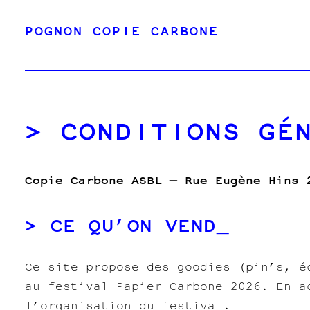
Skip
POGNON COPIE CARBONE
to
content
CONDITIONS GÉ
Copie Carbone ASBL — Rue Eugène Hins
CE QU’ON VEND
Ce site propose des goodies (pin’s, é
au festival Papier Carbone 2026. En a
l’organisation du festival.