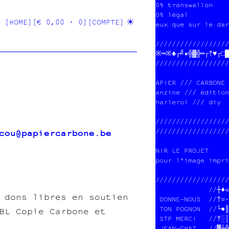
0% transwallon    
0% légal          
[HOME]
[€ 0,00 · 0]
[COMPTE]
eux que sur le dar
//////////////////
※═※♣┌╝★╬▓╬═┌†♥┌□█▒
//////////////////
APIER /// CARBONE 
anzine /// édition
harleroi /// diy  
//////////////////
cou@papiercarbone.be
//////////////////
JSL/4%/$U=4K3     
IK₿UH#V7L&79 #UA8V
 C%E €-€ OU +H₿I5*
PKJNA0RTIO@¥EXO%¥¥
V€W€4E8R€/GOI//|$£
 dons libres en soutien
 DONNE-NOUS  //†¤·
 TON POGNON  //└●║
BL Copie Carbone et
 STP MERCI   //†░│
 JEAN-CHAT   //▓┼╬