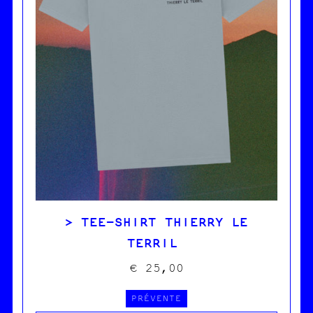
choisies
sur
la
page
du
produit
TEE-SHIRT THIERRY LE
TERRIL
€
25,00
PRÉVENTE