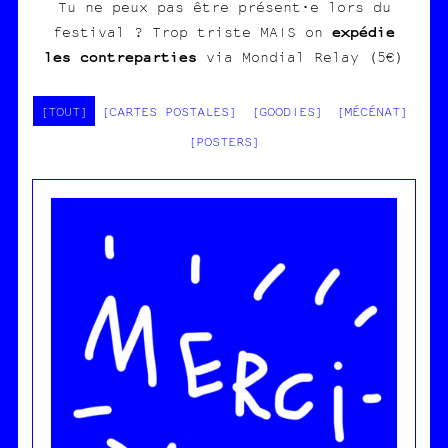
Tu ne peux pas être présent·e lors du
expédie
festival ? Trop triste MAIS on
les contreparties
via Mondial Relay (5€)
[TOUT]
[CARTES POSTALES]
[GOODIES]
[MÉCÉNAT]
[POSTERS]