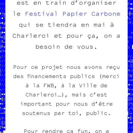
est en train d’organiser
///////////////////////////  HELP HELP                ///└│•♦□┘♦§
///////////////////////////                           ///└≡╚«╬●♣♣
le
Festival Papier Carbone
♣│≈░★□▓╗//////////////////─¤║«╚│/┐/▓┐////≡////¶/¶┐☆//░//●※≈♦└☆╬«╬
☆┐└┐╔●╝※//                □  ¤☆ ≈●≈♦★»╔▓«║¶☆╬░♠╚¤•‡┼«★¶§¶║♣♥●└┐·┼
qui se tiendra en mai à
★│╔┘•╔█•//  on fait des pi§※s    ░╚¶═////////////////////░////┘//
┼★♣╚§█¶╝//  des affiches  ≡ ┘★═≡♣■/╔╝//                ░╚ · ┌»»  

╗♣●·┘※‡╔//  des cartes pos♥a«e┘  ╬≡█┐//  JEAN-CHAT ET M•†‡IN   » 
Charleroi et pour ça, on a
╚≡║♥☆●╝▓//  des posters     ·┼«  ●/≡«//  ONT MANGÉ TOUS┌LES╬▓•○S 
■╚««♠☆║▒///////////////////////////////  EN CROQUETTES  ♠  ═ ※█  
besoin de vous.
▒※★‡¶•♦♣//                           //  HELP HELP        »═  ┐ █
•└≈●♠╗╚†//  $$$  DU POGNON  $$$      //                    ┼ ¶   
•/////////  POUR COPIE CARBONE ASBL  //////////////////≈/└//╝█///
•//     //                           // //☆※§»┌┼♥†●▓░‡│§▒░└╝┌█★▒╬
Pour ce projet nous avons reçu
┘//  100//////////////////////////////////└■┌♣│☆»≈♥┼╔☆☆█♦┘╬♠¤●☆┌※
║//  100% légal    ♥ ■  ┼■     //└┼≡♥║●≡└≡●╚«≈‡┌●▓♦┼█★≡§●●░«└╔¶¶└
des financements publics (merci
╝//  mieux que sur le ●ar†we‡  ░/■»†★○╬╔¤□♥♦░»•┌┘«╔■▒└╔†▒†╚●†╚│╗‡
·//                 ▓╔   †≡○ ‡•/□¶•¶»░┌§«★¶□●≈†═○└≡═╝═•○♠♦☆═«║─«═
à la FWB, à la Ville de
·///////////////////□//////////////////////////////////////¤‡╝♦•☆
╝//////////////////░╔▒§║¶//              //              //»♠░¶█♦
Charleroi…), mais c’est
│●♦│♦□★╗○¤«┼┐♥█┌┼□§≈«‡≈»╔//  DONNE-NOUS  //OJET          //¶§█♥□»
♥§│♣////////////////////█//////N POGNON  //age imprimée  //║≈≈▒‡※
important pour nous d’être
●≈·█//                 ////////////////////////////////////§†≈│≈╔
†«┘‡//  on fait des pin//                              ////♦·§┌╗※
soutenus par toi, public.
■═┘●//  des affiches  ●//  SOUTENIR LE PROJET         ─/≡★│○╚□█░«

┐§☆♥//  des ///////////////////////////////e impri║ée«┐//§☆┘═‡║☆█
·╗│┐//  des //                           //        │  ▓/■▓┐┌┼★□♦¶
‡≈♦♦//      //  JEAN-CHAT ET M//////////////////////////////////□
Pour rendre ça fun, on a
♦╗█¤//////////  ONT MANGÉ TOUS//                           /////╬