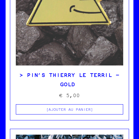
PIN’S THIERRY LE TERRIL –
GOLD
€
5,00
AJOUTER AU PANIER