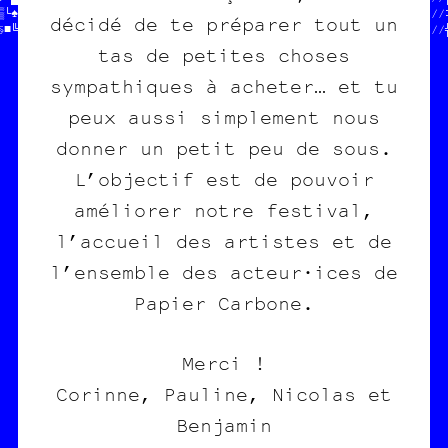
▒¤»▒┐┐█♣│■■╗//  EN CROQUETTES //  $$$  DU POGNON  $$$      /////‡
décidé de te préparer tout un
§│╚─☆┘☆§▒┌┼╔//  HELP HELP     //  POUR COPIE CARBONE ASBL  /////
tas de petites choses
sympathiques à acheter… et tu
peux aussi simplement nous
donner un petit peu de sous.
L’objectif est de pouvoir
améliorer notre festival,
l’accueil des artistes et de
l’ensemble des acteur·ices de
Papier Carbone.
Merci !
Corinne, Pauline, Nicolas et
Benjamin