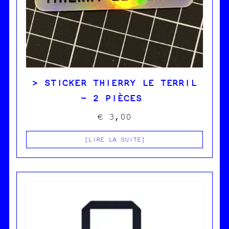
STICKER THIERRY LE TERRIL
– 2 PIÈCES
€
3,00
LIRE LA SUITE