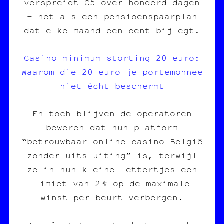
verspreidt €5 over honderd dagen
– net als een pensioenspaarplan
dat elke maand een cent bijlegt.
Casino minimum storting 20 euro:
Waarom die 20 euro je portemonnee
niet écht beschermt
En toch blijven de operatoren
beweren dat hun platform
“betrouwbaar online casino België
zonder uitsluiting” is, terwijl
ze in hun kleine lettertjes een
limiet van 2 % op de maximale
winst per beurt verbergen.