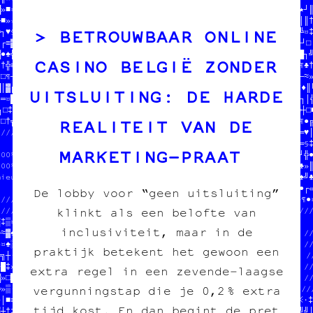
═»■¤//  100% t//A  &+1            0 S 1    /B   //¶═☆┐▒♠█¤♠•♥♥★┘║
─■»☆//  100% l/Y//H////€DQ88/0//V#//₿/#|///YO   //┐╗¤□□♥♦†╬▓╗»│║†
BETROUWBAAR ONLINE
═┐♥§//  mieux que sur le darkweb  //RBONE ASBL  //═╝╗≈╚□▒¤└≈»▒╚¤‡
┐┌≡▓//                            //            //╗†※▒╬╗└♦╚≡☆┼┘□│
▓●♠╬//////////////////////////////////////////////●┐»│┐♣┌□○¶╗≡┌┐╝
CASINO BELGIË ZONDER
╗†╗≡//////////////////                     //★█║¶▓▒○□¶│○┘★•╬≈»¶♣†
†□¶┘★☆░»┐┌□★§▒▓≈░╝//  PAPIER /// C///////////////////////////■─≈»
█│▓╔╗╬░┼«※•╗¶■‡└┌○//  fanzine /// //                       //¶♦║╚
UITSLUITING: DE HARDE
¤═¤█○※¤┘╚»█≈█▓¶█─※//  charleroi ////  PAPIER /// CARBONE   //┐│╬
┐□‡└╔§╚♦▒·┼╔≡│¤≈░╔//              //  fanzine /// édition  //═┼□■
REALITEIT VAN DE
¶□†╗··■╝▒┌‡«▒♠§─·♠//////////////////  charleroi /// diy    //¤¶●╔
/////////////////////////¤//└╬♥•┼♥//                       //♥═♥│
                        ▓ //┘●╗※■║///////////////////////////▓═§‡
MARKETING‑PRAAT
100% transwallon          ////////////////////////////»¤┐┘╔▓┼♥┘╬●
100% légal                //                        //└♠▒□•═≈«♣»║
mieux que sur le darkweb  //ENIR LE PROJET          //█□▒♣♥╔♥□♠╝♣
                          // pour l'image imprimée  //¤╬●●¶♥«·●┌«
De lobby voor “geen uitsluiting”
////////////////////////////                        //░※»♦│«○♦¶●¤
klinkt als een belofte van
/////////////////////////////////////////////////////////////////
░‡▒¤═※¤※░‡†╔§★■•♣└※★♣«≈≈└└╔♣※╝♦░★«//                           /
inclusiviteit, maar in de
┌≈‡♠╚♥♠♠▓█═▓○▒▒╝☆▒¶║★║≈♠«≈†★☆☆══┘─//  JEAN-CHAT ET MOOMIN      //
»¤♠░●╗░┘□║●═♣·☆╬■┐┌└≡╬╗¤╔■♣†░┌░¤┐■//  ONT MANGÉ TOUS LES SOUS  //
praktijk betekent het gewoon een
╔╗┼≈※♣☆▓□┐≈▓┘█//////////////////////  EN CROQUETTES            //
☆█‡»☆§□☆└♣¤¶░│//                  //  HELP HELP                //
extra regel in een zevende‑laagse
▓»□█»╚≡★♠·┼♦□§//  JEAN-CHAT ET MOO//                           //
vergunningstap die je 0,2 % extra
╚»▒·•※¤●¶♥»≡╔♣//  ONT MANGÉ TOUS L///////////////////////////////
★│■≡≡┘●♠╗╔♣╔•●//  EN CROQUETTES            //■□■¤╗═╔»※█▒╗‡★☆╝※·‡
tijd kost. En dan begint de pret
▒┼†‡†╔‡┘★░■≈★■//  HELP HELP                //●▒└·♦≡♥»■≈★○·«♦♠†╝╝│