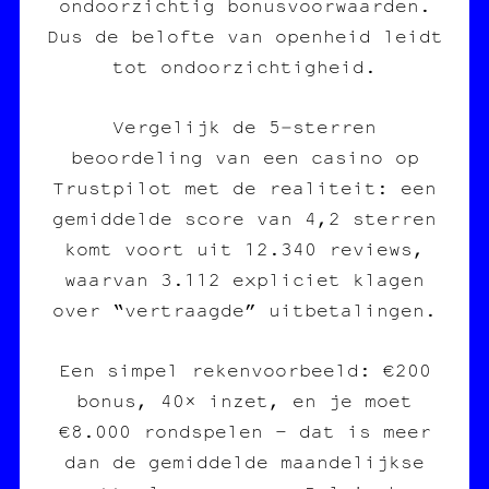
ondoorzichtig bonusvoorwaarden.
Dus de belofte van openheid leidt
tot ondoorzichtigheid.
Vergelijk de 5‑sterren
beoordeling van een casino op
Trustpilot met de realiteit: een
gemiddelde score van 4,2 sterren
komt voort uit 12.340 reviews,
waarvan 3.112 expliciet klagen
over “vertraagde” uitbetalingen.
Een simpel rekenvoorbeeld: €200
bonus, 40× inzet, en je moet
€8.000 rondspelen – dat is meer
dan de gemiddelde maandelijkse