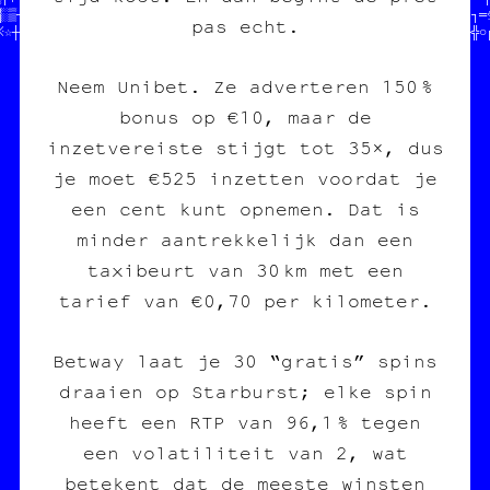
▓░▒┼┐≈●█╝§┘╝╝·//                           //♣║░•│┌╗●‡○□○□●¤※┘┐═§
pas echt.
※☆┼¤≡║▒│█≈│░╔│///////////////////////////////≈┘└☆▓♦○█≡═≡╔┌★§※┼╬○
Neem Unibet. Ze adverteren 150 %
bonus op €10, maar de
inzetvereiste stijgt tot 35×, dus
je moet €525 inzetten voordat je
een cent kunt opnemen. Dat is
minder aantrekkelijk dan een
taxibeurt van 30 km met een
tarief van €0,70 per kilometer.
Betway laat je 30 “gratis” spins
draaien op Starburst; elke spin
heeft een RTP van 96,1 % tegen
een volatiliteit van 2, wat
betekent dat de meeste winsten