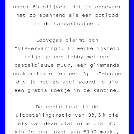
onder €5 blijven. Het is ongeveer
net zo spannend als een potlood
in de tandartsstoel.
LeoVegas claimt een
“VIP‑ervaring”. In werkelijkheid
krijg je een lobby met een
pastelblauwe muur, een glimmende
cocktailtafel en een “gift”‑badge
die je net zo veel waard is als
een gratis koekje in de kantine.
De echte test is de
uitbetalingsratio van 98,3 % die
elk van deze platforms claimt.
Als je een inzet van €100 maakt,