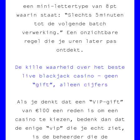
een mini‑lettertype van 8 pt
waarin staat: “Slechts 5 minuten
tot de volgende batch
verwerking.” Een onzichtbare
regel die je uren later pas
ontdekt.
De kille waarheid over het beste
live blackjack casino – geen
“gift”, alleen cijfers
Als je denkt dat een “VIP‑gift”
van €100 een reden is om een
casino te kiezen, bedenk dan dat
de enige “vip” die je echt ziet,
is de beheerder die de