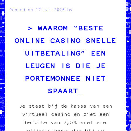
♦○□¤※※╔¶─☆«¶※═¶♠█●☆¶§─«╝♠┼※///////////////////////////»·≡║»┐▓※
┼─¤└///////////////////////////////†★≈║/////////////////////|O/╝

Posted on
17 mai 2026
by
└█╗╚//                           //│»☆♣//              N        

║☆¤♥//  JEAN-CHAT ET MOOMIN      //○§╗☆//  100% tran4wallon     

‡┐┐»//  ONT MANGÉ TOUS LES SOUS  //≡‡≈╗//  100% légal   O‡      

WAAROM “BESTE
≡†※※//  EN CROQUETTES            //└║╗·//  mieVx40u4 suP le@dark
╝═░¶//  HELP HELP                //╝╗□≈//        6HM     K   8  

♦┌¶═//   ╗※¶   «   ¤     ┌      ╝☆/•╬╝┼//////////////////U//////
ONLINE CASINO SNELLE
/////////////////////////////////////////////////////////●▓·┘•♣·

                          //                  //////////////////

UITBETALING” EEN
UTENIR LE PROJET          //AT ET MOOMIN      //              //

ut pour l'image imprimée  //GÉ TOUS LES SOUS  //  DONNE-NOUS  //

                          //UETTES            //  TON POGNON  //

LEUGEN IS DIE JE
////////////////////////////LP                //  STP MERCI   //

/////////////////////£E4X@42A2E*              //  JEAN-CHAT   //

•┼•╗★//          *GM7S1XL%/H@*//////////////////              //

PORTEMONNEE NIET
≡□┘│┌//  O6WGFDJQ3LM3#\HXPX   //┐≈┼┼┼─╗♠●·†»▒╗//////////////////

★≡★╚└//  DK₿¥2Y-R5OHKMUMJJI=X2/////////////////////7////╗▒●‡·└┌░

SPAART
●·♥─¶//  B£¥7IKrNR8RTMVOW-XZ  BX                  / ¤ H/○═□•★♦·♣

└─‡┘♣//  €O+ HL4R¥#2    F=  \S04 transwallon          //·─█●★♠╗·

※«▒═╔//29\3X$%O1₿KCU$WR-XZ  £*KG l8Tal                //·¤☆┼▒≡╚▒
○▒★♦█J$=PO9X¥QQ5UPC817@6//OZ#=\Ex que sur 3e Farkw4bH //☆─█☆│§─└

Je staat bij de kassa van een
☆░♠└╝╝┘╝○□║≡★♣·─╬•┌■╗♦§░//                           *//♣•█·≈♥●·

█─╗★┼■«▓☆┼§»§╝●○┌※║○※·║║//////////////////////////////€Z■§╔¶†●═○
virtueel casino en ziet een
///////////////////////////////////////////////////////¤♦┐╝╬└╗¶║

                        //                           //║└╝••§♦•●

belofte van 2,5 % snellere
SOUTENIR LE PROJET      //  $$$  DU POGNON  $$$      //╚§♦※≈»♠╝║
uitbetalingen dan bij de
tout pour l'image imprim//  POUR COPIE CARBONE ASBL  //╗═└♠░─♣•╚
