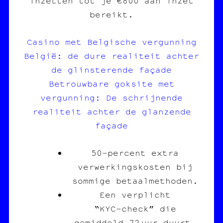
inzetten tot je €800 aan inzet
bereikt.
Casino met Belgische vergunning
België: de dure realiteit achter
de glinsterende façade
Betrouwbare goksite met
vergunning: De schrijnende
realiteit achter de glanzende
façade
50‑percent extra
verwerkingskosten bij
sommige betaalmethoden.
Een verplicht
“KYC‑check” die
gemiddeld 72 uur duurt.