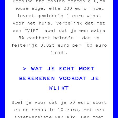
Because the casino forces a 0,5%
house edge, elke 200 euro inzet
levert gemiddeld 1 euro winst
voor het huis. Vergelijk dat met
een “VIP” label dat je een extra
5% cashback belooft – dat is
feitelijk 0,025 euro per 100 euro
inzet.
WAT JE ECHT MOET
BEREKENEN VOORDAT JE
KLIKT
Stel je voor dat je 50 euro stort
en de bonus is 10 euro, met een
inzetvereiste van 40x. Dan moet