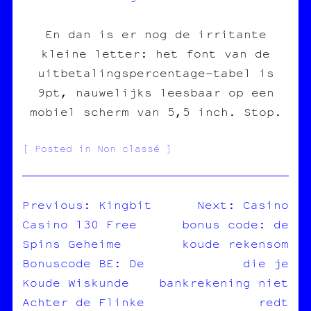
En dan is er nog de irritante
kleine letter: het font van de
uitbetalingspercentage‑tabel is
9pt, nauwelijks leesbaar op een
mobiel scherm van 5,5 inch. Stop.
Posted in Non classé
Previous:
Kingbit
Next:
Casino
Casino 130 Free
bonus code: de
NAVIGATION
Spins Geheime
koude rekensom
DE
Bonuscode BE: De
die je
L’ARTICLE
Koude Wiskunde
bankrekening niet
Achter de Flinke
redt