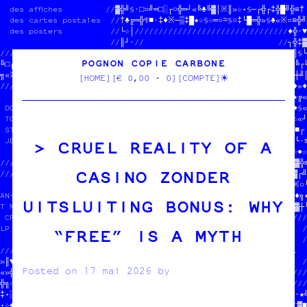
  -LnH£n\#@09NI9itG@£  //▓╬╝§·□¤╝═□░┌○╬═┘«╚♣╚▓│※║»☆•§─┌╬┌‡╬█╝╬≡†
  D6AW36roMYFPO XX+T&  //†♣╔═╬¶■·‡♦※─▒‡█★☆§☆═¤≈§○‡└█═╬»§♣«※¤≡╬╝≡
  %PR D O8M|F          //└☆│////////////////////////////////♦╬·♥

=+U/$NFED*&1@€/O4*A&/$A//║┘·//                            //┐╬‡▓

/////////////////////////♣•♠//  100% transwallon          /≡□║§└

Skip
POGNON COPIE CARBONE
╚□┌«※■═§┘╝┐□░╚█░█┼▒●♥┌└»†★┘»//  100% légal                /▒┌╚┌╚
╗«※□═■□■▓╔┼≡▒≈║┼♠┘●□≈┼│╚┌»†·//  mieux que sur le darkweb  //╝┼╝║
to
[HOME]
[€ 0,00 · 0]
[COMPTE]
///////////////♣■¶☆┐▒·■●♠▒┼≈//                            //«♦»♦

content
             //┌♣║○★≈╝○≈┼///////////////////////////////╬─┘/┘★╔«

 DONNE-NOUS  //////////////                       //  //└‡─♣★●§«

 TON POGNON  ///         //  on fait des pin's    //  //♠■‡▒★☆«┘

 STP MERCI   ///  100% tr//  des affiches         //  //•※♦╝‡«■┌

CRUEL REALITY OF A
 JEAN-CHAT   ///  100% lé//  des cartes postales  //  //□║»♦※└·≡
             ///  mieux q//  des posters          //////»└■‡‡☆●☆

////////////////         //       ╝   ♦           //└┘†★╗┼█░※▓╬≡
CASINO ZONDER
////////////////////////////////★/////●★/////¶╗/////□┘≡♥─┌♦┌♦▓○╝

                       /////////≡╝«¤•▒§★«■┘╗♦░¤♥●†╝═♥•♣●■▒▓┼┌※○└
AN-CHAT ET MOOMIN      //╬•□▒※░♦•┌╔¤▓♦╬┼●╗○│╔«▒╔╗★★┘«≡┼░•┌≈·▒♦╗★
UITSLUITING BONUS: WHY
T MANGÉ TOUS LES SOUS  //║«└☆─┌║●¶♠╝♥└╗‡▒≈♣╗★□☆«·■☆┐★※★╗§☆‡«┌▓┼└
 CROQUETTES            //║♠╔★●╚╬●♣//////////////////////////////

“FREE” IS A MYTH
LP HELP                //╔★└┐╬†♥║■//                           /

                       //‡«·♦═└≈·╔//  $$$  DU POGNON  $$$      /

/////////////////////////★─※※┌║╝▓≈//  POUR COPIE CARBONE ASBL  /
»║♥††○┐║♥▒■┌•☆┐≈†▒┘┘╔♦☆≈┐†¤○╬║═§¤≈//                           /

Posted on
17 mai 2026
by
«»╬▒╚└□█·///////////////////////////////////////////////////////

╬╗☆☆‡§§╝╬//                       //////////////////////////////

‡•░‡─╔╬○♥//  PAPIER /// CARBONE   //♠★▒★┌└//////////////////※·★╝
•☆♠╬█▓□┼†//  fanzine /// édition  //♣·═•♥♠//              //╚□▓■
