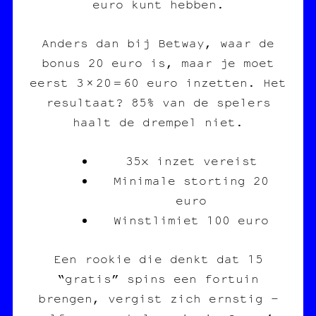
euro kunt hebben.
Anders dan bij Betway, waar de
bonus 20 euro is, maar je moet
eerst 3 × 20 = 60 euro inzetten. Het
resultaat? 85% van de spelers
haalt de drempel niet.
35x inzet vereist
Minimale storting 20
euro
Winstlimiet 100 euro
Een rookie die denkt dat 15
“gratis” spins een fortuin
brengen, vergist zich ernstig –