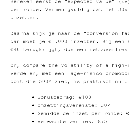
Bereken eerst de “expected value” (EV
per ronde. Vermenigvuldig dat met 30x
omzetten.
Daarna kijk je naar de “conversion fa
dan moet je €1.000 inzetten. Bij een 
€40 terugkrijgt, dus een nettoverlies
Or, compare the volatility of a high‑
verdelen, met een lage‑risico promobo
ooit die 500× ziet, is praktisch nul.
Bonusbedrag: €100
Omzettingsvereiste: 30×
Gemiddelde inzet per ronde: 
Verwachte verlies: €75