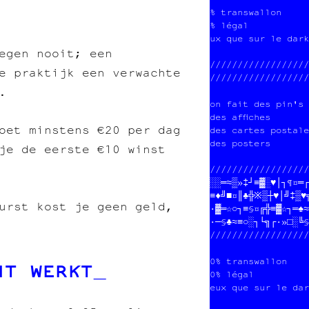
CP6t¥dTs pin's    
1aZZT1NeD         
 =artes₿C-stBleH8 
 poDter4          
egen nooit; een
7P 1  Z+  ML   IRS
e praktijk een verwachte
//////////////////
.
on fait des pin's 
des affiches       
oet minstens €20 per dag
des cartes postale
des posters       
je de eerste €10 winst
//////////////////
░░═≈▒»‡┘≡▓░♥│┐¶¤╚┌
≡♦╝■¤║♣╬※▒┼♥│□‡▒♥╗
urst kost je geen geld,
·▓═☆○┐≡§¤╔╬≡▓☆┐═♠≈
·─§♣≈═○░┐└╗┌·»□░╚§
//////////////////
0% transwallon    
HT WERKT
0% légal          
eux que sur le dar