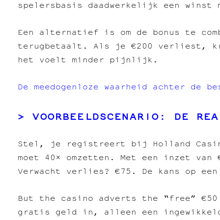
spelersbasis daadwerkelijk een winst 
Een alternatief is om de bonus te com
terugbetaalt. Als je €200 verliest, k
het voelt minder pijnlijk.
De meedogenloze waarheid achter de be
VOORBEELDSCENARIO: DE REA
Stel, je registreert bij Holland Casi
moet 40× omzetten. Met een inzet van 
Verwacht verlies? €75. De kans op een
But the casino adverts the “free” €50
gratis geld in, alleen een ingewikkel