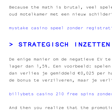
Because the math is brutal, veel spel
oud motelkamer met een nieuw schilder
mystake casino speel zonder registrat
STRATEGISCH INZETTEN
De enige manier om de negatieve EV te
lager dan 1,5%. Een voorbeeld: spelen
dan verlies je gemiddeld €0,025 per h
de bonus te verzilveren, maar je verl
billybets casino 210 free spins zonde
And then you realize that the promoti