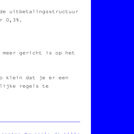
 de uitbetalingsstructuur
r 0,3%.
 meer gericht is op het
o klein dat je er een
lijke regels te