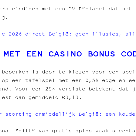
ers eindigen met een “VIP”‑label dat net 
ij.
ie 2026 direct België: geen illusies, all
 MET EEN CASINO BONUS CO
 beperken is door te kiezen voor een spel
 op een tafelspel met een 0,5% edge en ee
and. Voor een 25× vereiste betekent dat j
iest dan gemiddeld €3,13.
r storting onmiddellijk België: een koude
onal “gift” van gratis spins vaak slechts