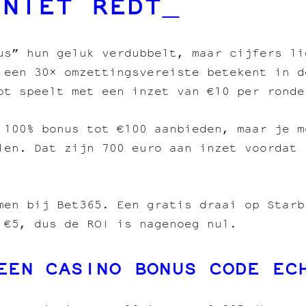
 NIET REDT
us” hun geluk verdubbelt, maar cijfers li
 een 30× omzettingsvereiste betekent in d
ot speelt met een inzet van €10 per ronde
 100% bonus tot €100 aanbieden, maar je m
len. Dat zijn 700 euro aan inzet voordat 
men bij Bet365. Een gratis draai op Starb
 €5, dus de ROI is nagenoeg nul.
EEN CASINO BONUS CODE EC