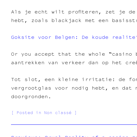
Als je echt wilt profiteren, zet je d
hebt, zoals blackjack met een basisst
Goksite voor Belgen: De koude realite
Or you accept that the whole “casino 
aantrekken van verkeer dan op het cre
Tot slot, een kleine irritatie: de fo
vergrootglas voor nodig hebt, en dat 
doorgronden.
Posted in Non classé