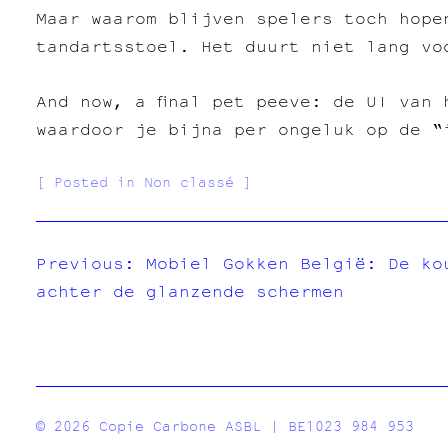
Maar waarom blijven spelers toch hope
tandartsstoel. Het duurt niet lang vo
And now, a final pet peeve: de UI van
waardoor je bijna per ongeluk op de “
Posted in Non classé
Previous:
Mobiel Gokken België: De ko
achter de glanzende schermen
NAVIGATION
DE
L’ARTICLE
© 2026 Copie Carbone ASBL | BE1023 984 953