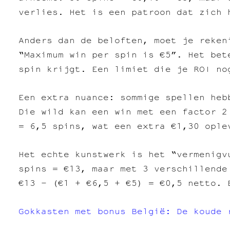
verlies. Het is een patroon dat zich 
Anders dan de beloften, moet je reken
“Maximum win per spin is €5”. Het bet
spin krijgt. Een limiet die je ROI no
Een extra nuance: sommige spellen heb
Die wild kan een win met een factor 2
= 6,5 spins, wat een extra €1,30 ople
Het echte kunstwerk is het “vermenigv
spins = €13, maar met 3 verschillende
€13 – (€1 + €6,5 + €5) = €0,5 netto. 
Gokkasten met bonus België: De koude 