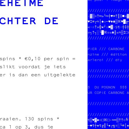
EHEIME
//////////////////
CHTER DE
·□▒¤†═»└≈┼♥≡†║‡■¤▓
♥‡≡┌≈│♠☆─♥♦♣▒※♥█╔┐
«·☆†»╬★┘▓■┘·§¶·┼‡┼
●┐†┐░└█※¤«♣¶»§▒‡╔○
//////////////////
                  
PIER /// CARBONE  
nzine /// édition 
spins * €0,10 per spin =
arleroi /// diy   
                  
slikt voordat je iets
//////////////////
er is dan een uitgelekte
//////////////////
$  DU POGNON  $$$ 
UR COPIE CARBONE A
//////////////////
//////////////////
raaien. 130 spins *
¶▒░▓♦○□※□·≈═▒††○╚└
─●¶┼★¶╔║└★┌╗¤░└≡│★
ca 1 op 3, dus je