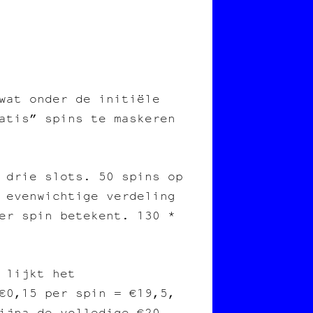
wat onder de initiële
atis” spins te maskeren
 drie slots. 50 spins op
 evenwichtige verdeling
er spin betekent. 130 *
 lijkt het
€0,15 per spin = €19,5,
ijna de volledige €20