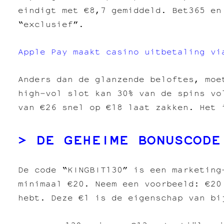
eindigt met €8,7 gemiddeld. Bet365 en
“exclusief”.
Apple Pay maakt casino uitbetaling vi
Anders dan de glanzende beloftes, moe
high‑vol slot kan 30% van de spins vo
van €26 snel op €18 laat zakken. Het 
DE GEHEIME BONUSCODE
De code “KINGBIT130” is een marketing
minimaal €20. Neem een voorbeeld: €20
hebt. Deze €1 is de eigenschap van bi