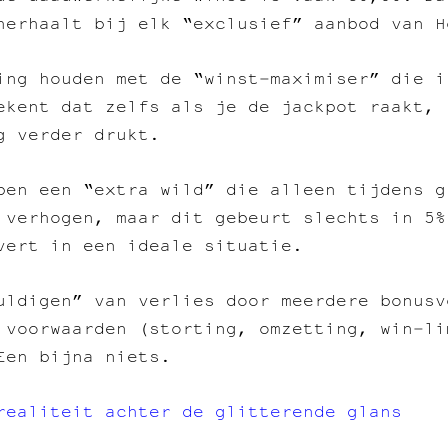
herhaalt bij elk “exclusief” aanbod van H
ing houden met de “winst‑maximiser” die i
ekent dat zelfs als je de jackpot raakt, 
g verder drukt.
ben een “extra wild” die alleen tijdens g
 verhogen, maar dit gebeurt slechts in 5%
vert in een ideale situatie.
uldigen” van verlies door meerdere bonusv
 voorwaarden (storting, omzetting, win‑li
Een bijna niets.
realiteit achter de glitterende glans