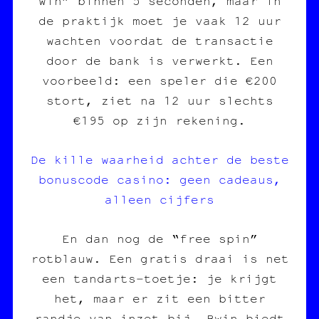
win” binnen 5 seconden, maar in
de praktijk moet je vaak 12 uur
wachten voordat de transactie
door de bank is verwerkt. Een
voorbeeld: een speler die €200
stort, ziet na 12 uur slechts
€195 op zijn rekening.
De kille waarheid achter de beste
bonuscode casino: geen cadeaus,
alleen cijfers
En dan nog de “free spin”
rotblauw. Een gratis draai is net
een tandarts‑toetje: je krijgt
het, maar er zit een bitter
randje van inzet bij. Bwin biedt