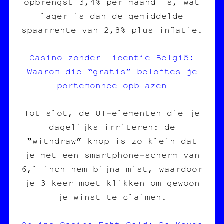
opbrengst 3,4% per maand is, wat
lager is dan de gemiddelde
spaarrente van 2,8% plus inflatie.
Casino zonder licentie België:
Waarom die “gratis” beloftes je
portemonnee opblazen
Tot slot, de UI‑elementen die je
dagelijks irriteren: de
“withdraw” knop is zo klein dat
je met een smartphone‑scherm van
6,1 inch hem bijna mist, waardoor
je 3 keer moet klikken om gewoon
je winst te claimen.