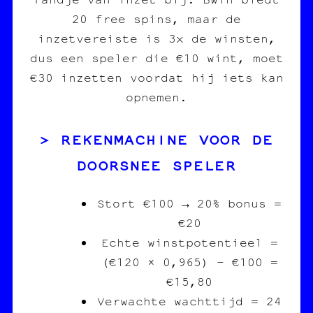
20 free spins, maar de
inzetvereiste is 3x de winsten,
dus een speler die €10 wint, moet
€30 inzetten voordat hij iets kan
opnemen.
REKENMACHINE VOOR DE
DOORSNEE SPELER
Stort €100 → 20% bonus =
€20
Echte winstpotentieel =
(€120 × 0,965) – €100 =
€15,80
Verwachte wachttijd = 24