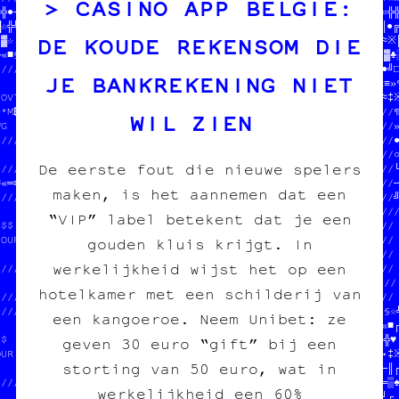
CASINO APP BELGIE:
≡╬●┐/┼//                ♣● ★          /†░└≡─/▓¤█/═┼♦//○┼┼/¤·█♦¤╬╬
█☆╬╝╬♣//  SOUTENIR LE PR┘╔E§╝≈    ※   //☆▒─╬¤■┼☆♠═┼§┼♠▒╚※※└○┼║●╔
DE KOUDE REKENSOM DIE
║▓☆│♦†//  tout pour l'image imprimée  /////////░♣≡§‡└•┼╗╚★╬¤─□≈※║
┌«■§·♠//                              //       //┌═□╝♥≈┘○╔※■□¤▓♣░
////////////////////////////////////////       ─▒┘«●║«└○«●♠┘╚«●╝□
JE BANKREKENING NIET
                            // //age imprimée  //╚†╗░○┘※║•└★▓«≡»¶
SOUTENIR LE PROJET          // //              ╚○─♣¶▒☆═░«≈‡♦○‡≈‡※
tout pour l'image imprimée  // /////////////////////////////////¶
WIL ZIEN
                            // ///                           ///»
/////////////////////////«////└///  $$$  DU POGNON  $$$      ///●
            //¶·♣●‡╝○┐♥╗‡☆░╔╗¤█═//  POUR COPIE CARBONE ASBL  ///‡
De eerste fout die nieuwe spelers
//////////////♥»□▓┘┘○└•≈┼/////////+091OG¥2L£₿L1&K£X¥/&K2=V@  ///└
≈«═≡♥╔░▒─·║♥§╚╔‡¶■♦•─╗☆‡═//     GDF₿@P0US€$98P0I8-5Z+S₿5E///////─
maken, is het aannemen dat een
///////////////////////////  4₿K/827GRPX1$1&J£S        WH///////╝
                         //  K£O- /0AP\$BS05GX N-₿LOTZOHS////////
“VIP” label betekent dat je een
$$$  DU POGNON  $$$      //  7ZTEN #W$ O-H /Y \#F753E  0%O£   // 
POUR COPIE CARBONE ASBL  //A¥€##N+C£62QMO90F&4G4-4L¥YG#//IT   // 
gouden kluis krijgt. In
                         ////////////////////////////////     // 
werkelijkheid wijst het op een
///////////////////////////////////////  des cartes postales  // 
                     //  //※║▒■☆★»♠┌§//  des posters          // 
hotelkamer met een schilderij van
///////////////////////////////////////                       // 
//////////////╚│/////※////           ///////////////////┐///╝/§☆╝
een kangoeroe. Neem Unibet: ze
             □ ┐└═     ≈//  on fait des pin's    //  //●♠♠¶¶┘╗«■○
$$  DU POGNON░ $¶$┼ • ─ //  des affiches         //  // ≈♦※┘●○♣╬♥

geven 30 euro “gift” bij een
OUR COPIE C/////////////////////////// postales  //  //╗□♠··♣¶•‡※
storting van 50 euro, wat in
           //                       //s          //  //═¶╚╔¶•»─║┌
/////////////  on fait des pin's    //           //  //§≡☆♥★╔┘═▒♠
werkelijkheid een 60%
           //  des affiches         ///////////////////╔┐≡░§●≡╝┘┌
