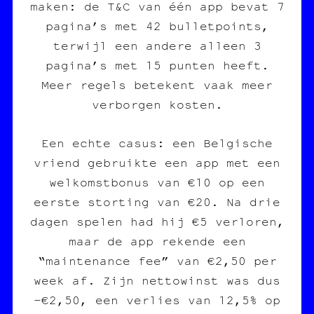
maken: de T&C van één app bevat 7
pagina’s met 42 bulletpoints,
terwijl een andere alleen 3
pagina’s met 15 punten heeft.
Meer regels betekent vaak meer
verborgen kosten.
Een echte casus: een Belgische
vriend gebruikte een app met een
welkomstbonus van €10 op een
eerste storting van €20. Na drie
dagen spelen had hij €5 verloren,
maar de app rekende een
“maintenance fee” van €2,50 per
week af. Zijn nettowinst was dus
-€2,50, een verlies van 12,5% op