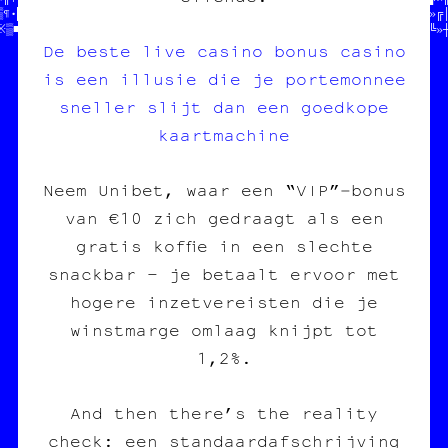
▒¶•█●§■·※«╬│┘♥┘└┘░┘·└»†≈♦□†//              ////////////////¶※»╔│
※▒·┐♦┐«‡★●═·▓☆※║╗╗†┼┼└•└≈♥♦//////※/////////≡/┼•¶»※╚│╗»┼╝»┌═¶«╚»
De beste live casino bonus casino
is een illusie die je portemonnee
sneller slijt dan een goedkope
kaartmachine
Neem Unibet, waar een “VIP”‑bonus
van €10 zich gedraagt als een
gratis koffie in een slechte
snackbar – je betaalt ervoor met
hogere inzetvereisten die je
winstmarge omlaag knijpt tot
1,2%.
And then there’s the reality
check: een standaardafschrijving