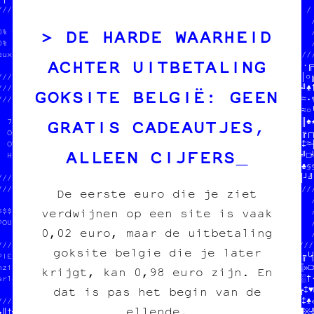
//////////////////○≈//●//·★≡≈║♥○▓╗┘▓♠□♦//  des affiches         /

              ═  │ ▓ └ ┐‡/●╔└♣┘♣□○│╗≡┘♦//  des cartes postales  /
DE HARDE WAARHEID
0% transwallon          //┐┘†●▓‡─└§│¤▒♣//  des posters          /
0% légal   //////////////////////////////////                   /
eux que sur//              //              //////////////////////
ACHTER UITBETALING
           //  DONNE-NOUS  //OJET          //□★‡─·┼※┼♦¶╔※»※○╝·╔╬
/////////////  TON POGNON  //age imprimée  //†═║※─†¶─♣■¶†※•☆·│○╔
/////////////  STP MERCI   /////////////////////////////│─╔□╚♠╝♣†
GOKSITE BELGIË: GEEN
/////////////////////////////         //              //†¶═┐▒═≈•¶
                           //n        //  DONNE-NOUS  //╔†·♥┼└≈○└
GRATIS CADEAUTJES,
  JEAN-CHAT ET MOOMIN      //         //  TON POGNON  //┘♣☆☆□┐║♠★
  ONT MANGÉ TOUS LES SOUS  //e darkweb//  STP MERCI   //·♣░╝•≈╔┌┐
  EN CROQUETTES            //         //  JEAN-CHAT   //╗┌═≡¶§‡≈┼
ALLEEN CIJFERS
  HELP HELP                /////////////              //○╔•▓□░╝□╝
                   ≡       //¶└†¶♥»□■☆//////////////////╗╝░█└§♣§§
////////////////////※////////╝·═¤≈└╬□♣≈┼§●░▓─♦●¤¶·╚·¤┼‡●└•╬└█║┘╝╔
///////////////////////////·┌─●│/////////////////////////////////
De eerste euro die je ziet
                         //≡≈═‡▒//                              /
verdwijnen op een site is vaak
$$$  DU POGNON  $$$      //«═┼┌★//  SOUTENIR LE PROJET          /
POUR COPIE CARBONE ASBL  //¶┌█╗□//  tout pour l'image imprimée  /
0,02 euro, maar de uitbetaling
                         //†═▓·¶//                              /
///////////////////////////┼╚※▒┐/////////////////////////////////
goksite belgie die je later
PIER /// CARBONE   //♥═»╚╔♥////////////////////////////////»○▒╔└╬
nzine /// édition  //▓│║※█·//              //            //═≡▒»□═
krijgt, kan 0,98 euro zijn. En
arleroi /// diy    //░□╝║└≈//  DONNE-NOUS  //on          //□─╚░†·
dat is pas het begin van de
                   //·▓┌※║●//  TON POGNON  //            //»╬╔‡♥□
/////////////////////≡╬○■║¤//  STP MERCI   //le darkweb  //┐•¶‡♣«
ellende.
★║†╬╗★‡‡‡¤≡♦─║☆█╚□│┼†♥▒≡※╝♥//  JEAN-CHAT   //            //□○█※╬