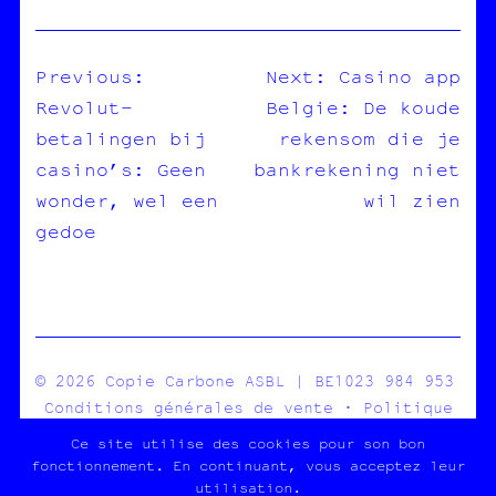
Previous:
Next:
Casino app
Revolut-
Belgie: De koude
NAVIGATION
betalingen bij
rekensom die je
DE
casino’s: Geen
bankrekening niet
L’ARTICLE
wonder, wel een
wil zien
gedoe
© 2026 Copie Carbone ASBL | BE1023 984 953
Conditions générales de vente
·
Politique
de confidentialité
Ce site utilise des cookies pour son bon
fonctionnement. En continuant, vous acceptez leur
utilisation.