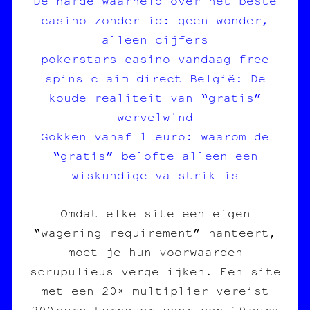
De harde waarheid over het beste
casino zonder id: geen wonder,
alleen cijfers
pokerstars casino vandaag free
spins claim direct België: De
koude realiteit van “gratis”
wervelwind
Gokken vanaf 1 euro: waarom de
“gratis” belofte alleen een
wiskundige valstrik is
Omdat elke site een eigen
“wagering requirement” hanteert,
moet je hun voorwaarden
scrupulieus vergelijken. Een site
met een 20× multiplier vereist
200 euro turnover voor een 10 euro