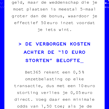
geld, maar de weddenschap die je
//                            //╬●┘╗□○╬●┐†─§≈♥«·│┘†♦·│═╬┐═╔░≈╚♥─┐
////////////////////////////////‡•▒‡─•※╚╝╚•■♦·¶•┌╝─※≈♥¶•┼●♦††≡·
moet plaatsen is meestal 5‑maal
groter dan de bonus, waardoor je
effectief 50 euro inzet voordat
je iets wint.
DE VERBORGEN KOSTEN
ACHTER DE “10 EURO
STORTEN” BELOFTE
Bet365 rekent een 0,5 %
omzetbelasting op elke
transactie, dus met een 10 euro
storting verlies je 0,05 euro
direct. Voeg daar een minimale
odds van 1,50 toe; als je de