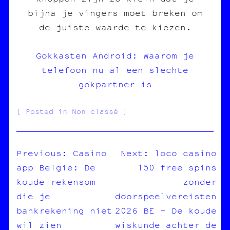
bijna je vingers moet breken om
de juiste waarde te kiezen.
Gokkasten Android: Waarom je
telefoon nu al een slechte
gokpartner is
Posted in Non classé
Previous:
Casino
Next:
loco casino
app Belgie: De
150 free spins
NAVIGATION
koude rekensom
zonder
DE
die je
doorspeelvereisten
L’ARTICLE
bankrekening niet
2026 BE – De koude
wil zien
wiskunde achter de