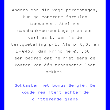
Anders dan die vage percentages,
kun je concrete formules
toepassen. Stel een
cashback‑percentage p en een
verlies L, dan is de
terugbetaling p·L. Als p = 0,07 en
L = €450, dan krijg je €31,50 –
een bedrag dat je niet eens de
kosten van één transactie laat
dekken.
Gokkasten met bonus België: De
koude realiteit achter de
glitterende glans