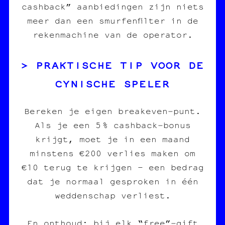
cashback” aanbiedingen zijn niets
meer dan een smurfenfilter in de
rekenmachine van de operator.
PRAKTISCHE TIP VOOR DE
CYNISCHE SPELER
Bereken je eigen breakeven‑punt.
Als je een 5 % cashback‑bonus
krijgt, moet je in een maand
minstens €200 verlies maken om
€10 terug te krijgen – een bedrag
dat je normaal gesproken in één
weddenschap verliest.
En onthoud: bij elk “free”‑gift