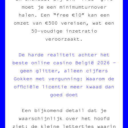
moet je een minimumturnover
halen. Een “free €10” kan een
omzet van €500 vereisen, wat een
50‑voudige inzetratio
veroorzaakt.
De harde realiteit achter het
beste online casino België 2026 –
geen glitter, alleen cijfers
Gokken met vergunning: Waarom de
officiële licentie meer kwaad dan
goed doet
Een bijkomend detail dat je
waarschijnlijk over het hoofd
ziet: de kleine lettertjes waarin