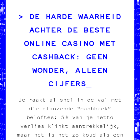
»╬¤†·┌♣//  STP MERCI   ////////////////////////////////////////╚§
╗▓★♣«═■//  JEAN-CHAT   //※│╝╬▒¶≡▓«☆≈//                       //†
DE HARDE WAARHEID
▒└┘║»●•//              //╝≈☆•╝║╬╚╚♣■//  PAPIER /// CARBONE   //░«
§─※†│┐┘//////////////////▒╚§♥≈┼♦■●§┐//  fanzine /// édition  //·
♣≈╝▒╔»★§‡▒║♦●†╔¶※·»■¤♥╬║¶•└┘♦┼★¤»╗○≈//  charleroi /// diy    //†
ACHTER DE BESTE
¤░■░░»¶└«☆≈═┌○¤┘«☆┼♠└■‡♠«●╬○┌╝░♦─┌┌†//                       //»≡
//////////////////////////////╬♣▒≡░‡/////////////////////////////
/                           //§¤═☆♣★†▒♥★‡·○§//                   
ONLINE CASINO MET
/  JEAN-CHAT ET MOOMIN      //†≈┘♣═○‡▒※═»╗┌≈//  SOUTENIR LE PR┐J
/  ONT MANGÉ TOUS LES SOUS  //·▓»─┐░‡†※†┼┌§┌//  tout pour l'ima▓
CASHBACK: GEEN
/  EN CROQUETTES            //※★╚═╗│■†│¤□※─╗//                  
/  HELP HELP                //█■┘·┌≈═♦═●╚║·║/////////////////////
/                           //╬☆«└○┘//////////              /////
WONDER, ALLEEN
//////////////////////////////♠█※└═•//      //////////////////  
░║≡■«╝╗□†╚★█«═¶┘░└♣·╝┌╚═¤≡≡○■■░└│═┼╝//  $$$  DU POGNON  $$$      
≈†≡●╝╝≡║††┐║§●│╔╝★■┼┘▒§╬★╝§♦«≈※─■┘♣┘//  POUR COPIE CARBONE ASBL 
CIJFERS
♣╗│♣¤※‡□▒│╝┼□☆┌♦╚▒┐▓※└//////////////////////////////////        
////////////////////////                           // ///////////
                      //  JEAN-CHAT ET MOOMIN      // //││§╔░┘╔≈‡
Je raakt al snel in de val met
AN-CHAT ET MOOMIN     //  ONT MANGÉ TOUS LES SOUS  // //─╬─‡¤▒¤║¶
T MANGÉ TOUS LES SOUS //  EN CROQUETTES            // //═▓┘┌║╝●┌═
die glanzende “cashback”
 CROQUETTES           //  HELP HELP                /////≡≡♣»┌»▒○
LP HELP               //     ╬  ♣     ═    «■   ★♦ //○▒╝¶♣┐▓¶♦«※
beloftes; 5 % van je netto
                      ////////////////////////////////≈▓■¤□≡═╚░┼╬
/////////////////////////                           //♠♥‡≈▓╝└└≈▓§
verlies klinkt aantrekkelijk,
///////////////////////////////transwallon          //█♥╝¶●│■┼█║•
maar het is net zo koud als een
//                       //  //légal                //┌■│♣╔└‡♦└≡═
//  on fait des pin's    //  // que sur le darkweb  //§‡¶¤═※•≈»─