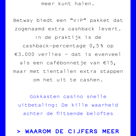
meer kunt halen.
Betway biedt een “VIP” pakket dat
zogenaamd extra cashback levert.
In de praktijk is de
cashback‑percentage 0,5 % op
€3.000 verlies – dat is evenveel
als een cafébonnetje van €15,
maar met tientallen extra stappen
om het uit te cashen.
Gokkasten casino snelle
uitbetaling: De kille waarheid
achter de flitsende beloftes
WAAROM DE CIJFERS MEER