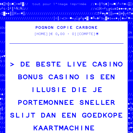
♣♣▒≈╬§■░○·╝▓//  tout pour l'image imprimée  //♦☆┼└§♣│─»■□└•≈●☆▒░┐
»┘§·‡┘║└╚□‡□//                              //¤□※─┘┐╔§»≡‡♠●═♦┌♠┌
☆╝█●●║▒※»☆♥▒//////////////////////////////////□†╝♦╗■│▒»═♠•≡╬┌¶†♠
//////////////////////////│○║/«□¤·■«┌░╔┘╗●▓·■╚«♣┘§┐▓♠§««●┌│♠»┘♥─☆
                            //////////////■●░»///////////////////
Skip
POGNON COPIE CARBONE
SOUTENIR LE PROJET          //          //‡¶┘♣//                †
tout pour l'image imprimée  // pin's    //░└┌•//  $$$  DU POGNON 
to
[HOME]
[€ 0,00 · 0]
[COMPTE]
                            //s         //■≈■»//  POUR COPIE CARB
content
//////////////////////////////postales  //═¤♠║//                 
                     //posters          //□┼┌░///////////////////
///////////////////////                 //█»□«//              //═
╗★♥█○‡«▓☆•└§┘¶»///////////////////////////└□•»//////////////////│
DE BESTE LIVE CASINO
§·□▓┐┘¶▓┐░░≈♦☆░§╚♥▓☆─│╬┘▓║╔╬┘■┼‡█▓¶★┘○¶★╔□★▒»╗«/////////////////
//////////////////////////////●┌┼□¶«♠╗≡╝★§•¤»♥※//               
                            //»☆═▒═«■»★▓•♦┼□♣■☆//  on fait des pi
BONUS CASINO IS EEN
SOUTENIR LE PROJET          //═█¶──■┐╬»≡♣♠┼─┘║▓//  des affiches  

tout pour l'image imprimée  /////////////////////  des cartes pos
                            //                 //  des posters   
ILLUSIE DIE JE
//////////////////////////////APIER /// CARBONE//                
¤♠///////////////////////////fanzine /// éditio//////////////////
PORTEMONNEE SNELLER
■¶//                       //charleroi /// diy    //┼¤╬†•○╗■≈│§─│
▒☆//  on fait des pin's    //                     //♥※☆※─≡●┌●♠└≡
╚║//  des affiches         /////////////////////////▓░┼·┘♥○♥≈╗♦║╗

SLIJT DAN EEN GOEDKOPE
┼☆//  des cartes postales  //┐‡‡≈┌♦─┼└╬┼‡╗»♠«╚■┌♠•□└─▒†¶≡□╔┐┘○★·□
▒┼//  des posters         %///////////////////////////////□♠§»●┐╚
////                      //M                      D/   //─‡‡└╗★□
KAARTMACHINE
////////////////////////////  ZY6@-Q+€XS|£OIA'=    A€   //○░★‡╔♠♦
//  PAPIER /// CARBONE   ///  d-N a¥L0F@Z€         /£   //≡□▒•≈★