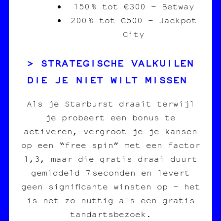
150 % tot €300 – Betway
200 % tot €500 – Jackpot
City
STRATEGISCHE VALKUILEN
DIE JE NIET WILT MISSEN
Als je Starburst draait terwijl
je probeert een bonus te
activeren, vergroot je je kansen
op een “free spin” met een factor
1,3, maar die gratis draai duurt
gemiddeld 7 seconden en levert
geen significante winsten op – het
is net zo nuttig als een gratis
tandartsbezoek.