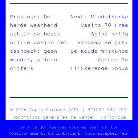
Previous:
De
Next:
Middelkerke
harde waarheid
Casino 70 Free
NAVIGATION
achter de beste
Spins Krijg
DE
online casino met
Vandaag België:
L’ARTICLE
cashback: geen
De Koude Wiskunde
wonder, alleen
Achter De
cijfers
Flikkerende Bonus
© 2026 Copie Carbone ASBL | BE1023 984 953
Conditions générales de vente
·
Politique
de confidentialité
Ce site utilise des cookies pour son bon
fonctionnement. En continuant, vous acceptez leur