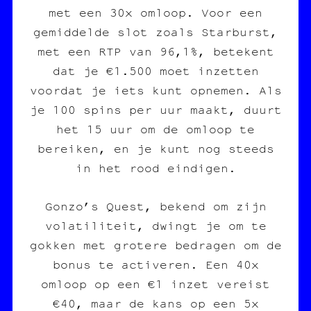
met een 30x omloop. Voor een
gemiddelde slot zoals Starburst,
met een RTP van 96,1%, betekent
dat je €1.500 moet inzetten
voordat je iets kunt opnemen. Als
je 100 spins per uur maakt, duurt
het 15 uur om de omloop te
bereiken, en je kunt nog steeds
in het rood eindigen.
Gonzo’s Quest, bekend om zijn
volatiliteit, dwingt je om te
gokken met grotere bedragen om de
bonus te activeren. Een 40x
omloop op een €1 inzet vereist
€40, maar de kans op een 5x