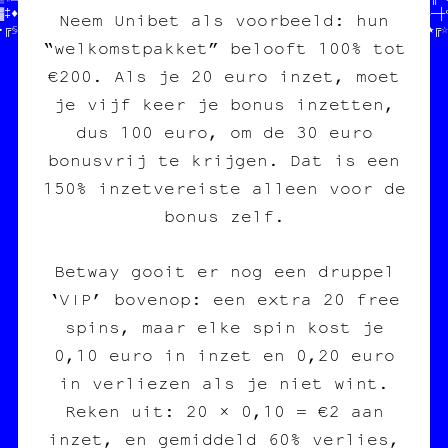
▓‡♦┌╔└─//////////////////                            //♠♠○╬≡●§─┼¶
Neem Unibet als voorbeeld: hun
•┌§■»‡└////////////////////////////////////////////////≡※╝·§□★╔☆
“welkomstpakket” belooft 100% tot
€200. Als je 20 euro inzet, moet
je vijf keer je bonus inzetten,
dus 100 euro, om de 30 euro
bonusvrij te krijgen. Dat is een
150% inzetvereiste alleen voor de
bonus zelf.
Betway gooit er nog een druppel
‘VIP’ bovenop: een extra 20 free
spins, maar elke spin kost je
0,10 euro in inzet en 0,20 euro
in verliezen als je niet wint.
Reken uit: 20 × 0,10 = €2 aan
inzet, en gemiddeld 60% verlies,