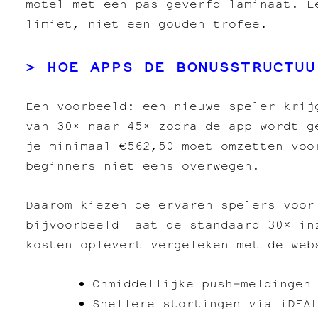
motel met een pas geverfd laminaat. E
limiet, niet een gouden trofee.
HOE APPS DE BONUSSTRUCTUU
Een voorbeeld: een nieuwe speler krij
van 30× naar 45× zodra de app wordt g
je minimaal €562,50 moet omzetten voo
beginners niet eens overwegen.
Daarom kiezen de ervaren spelers voor
bijvoorbeeld laat de standaard 30× in
kosten oplevert vergeleken met de web
Onmiddellijke push‑meldingen
Snellere stortingen via iDEA