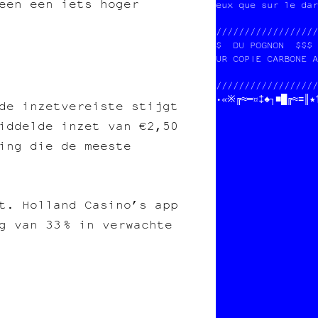
een een iets hoger
£WLF6NeFN7B5S&29=7
2 pQH3IrO         
7/USD  ¥G TF53XE5¥
#RH8ERY@TOK#X\A35&
UR COPIE CARBONE A
//////////////////
╔«※╗≈═¤▓♠┐■█╔≈≡║♣
de inzetvereiste stijgt
iddelde inzet van €2,50
ing die de meeste
t. Holland Casino’s app
g van 33 % in verwachte