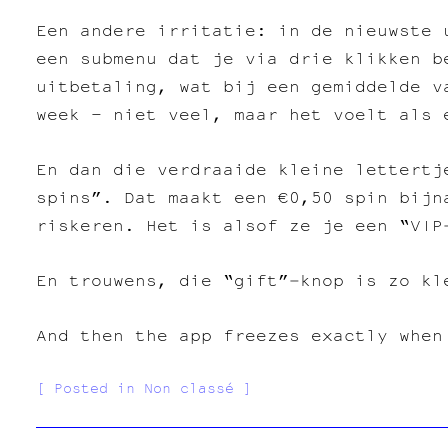
Een andere irritatie: in de nieuwste 
een submenu dat je via drie klikken b
uitbetaling, wat bij een gemiddelde v
week – niet veel, maar het voelt als 
En dan die verdraaide kleine lettertj
spins”. Dat maakt een €0,50 spin bijn
riskeren. Het is alsof ze je een “VIP
En trouwens, die “gift”‑knop is zo kl
And then the app freezes exactly when
Posted in Non classé