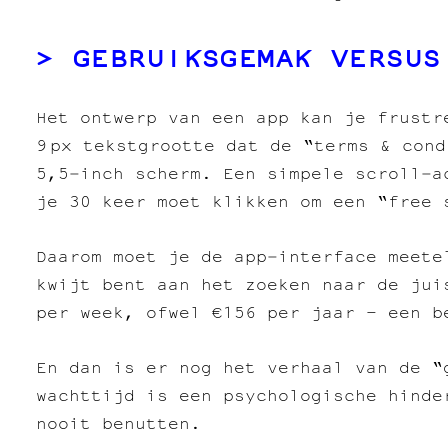
GEBRUIKSGEMAK VERSUS
Het ontwerp van een app kan je frustr
9 px tekstgrootte dat de “terms & con
5,5‑inch scherm. Een simpele scroll‑a
je 30 keer moet klikken om een “free 
Daarom moet je de app‑interface meete
kwijt bent aan het zoeken naar de jui
per week, ofwel €156 per jaar – een b
En dan is er nog het verhaal van de “
wachttijd is een psychologische hinde
nooit benutten.