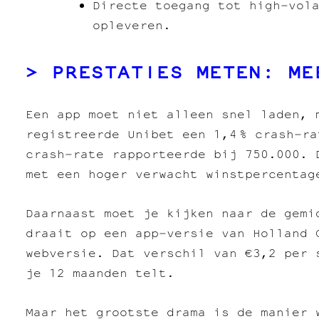
Directe toegang tot high‑vol
opleveren.
PRESTATIES METEN: ME
Een app moet niet alleen snel laden, 
registreerde Unibet een 1,4 % crash‑r
crash‑rate rapporteerde bij 750.000. 
met een hoger verwacht winstpercentag
Daarnaast moet je kijken naar de gemi
draait op een app‑versie van Holland 
webversie. Dat verschil van €3,2 per 
je 12 maanden telt.
Maar het grootste drama is de manier 