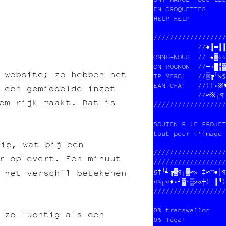
EN CROQUETTES     
HELP HELP         
//////////////////
OUTENIR LE PROJET 
out pour l'image i
 website; ze hebben het
/////////////////♣
 een gemiddelde inzet
           //≈※┐┼≡
em rijk maakt. Dat is
//////////////////
SOUTENIR LE PROJET
tout pour l'image 
sie, wat bij een
//////////////////
r oplevert. Een minuut
//////////////////
 het verschil betekenen
§†└╝╔▓¶┐▓≈»─‡≈□●│¶
¤§╔¤♦•┘▓·▒»«┼‡═♣╝‡
//////////////////
                  
CN/iDWK#sT98€\C   
 zo luchtig als een
X+Q/7X&S&s        