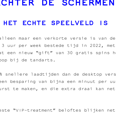
ACHTER DE SCHERMEN
 HET ECHTE SPEELVELD IS
alleen maar een verkorte versie is van de
 3 uur per week bestede tijd in 2022, met
at een nieuw “gift” van 30 gratis spins h
pop bij de tandarts.
 % snellere laadtijden dan de desktop ver
een besparing van bijna een minuut per uu
urst te maken, en die extra draai kan net
este “VIP‑treatment” beloftes blijken net