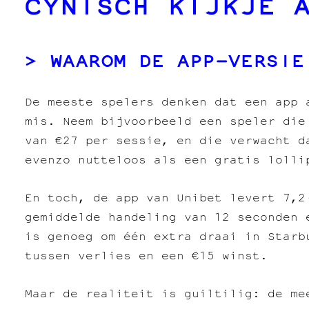
CYNISCH KIJKJE 
WAAROM DE APP‑VERSIE
De meeste spelers denken dat een app 
mis. Neem bijvoorbeeld een speler die
van €27 per sessie, en die verwacht d
evenzo nutteloos als een gratis lolli
En toch, de app van Unibet levert 7,2
gemiddelde handeling van 12 seconden 
is genoeg om één extra draai in Starb
tussen verlies en een €15 winst.
Maar de realiteit is guiltilig: de me