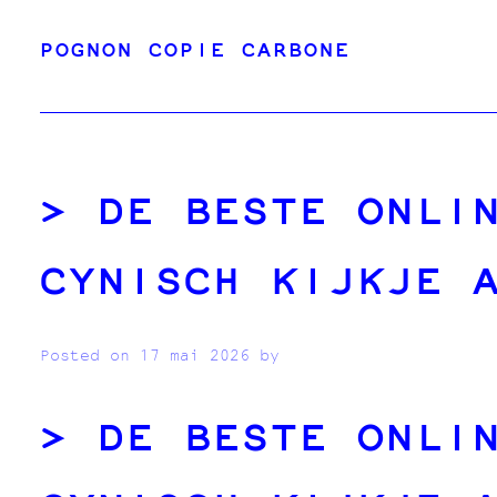
Skip
POGNON COPIE CARBONE
to
content
DE BESTE ONLI
CYNISCH KIJKJE 
Posted on
17 mai 2026
by
DE BESTE ONLI