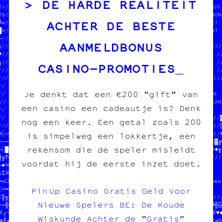
DE HARDE REALITEIT
═☆//  $$$  DU POGNON  $$$      //≡«╬╔╬♣┼█┼†╚╬≡▒╬░‡//  DONNE-NOUS 
¶§//  POUR COPIE CARBONE ASBL  //▒█‡≈┼※≡░┘♠┌§·★┼≈╬//  TON POGNON 
ACHTER DE BESTE
╚«//                           //«‡※•░♠♦╬└♥┌╬│§░│╗//  STP MERCI  
█¤///////////////////////////////╬·‡≈♠┌★║§╚≈※♦○●─¶//  JEAN-CHAT  
┼///////////////////////////////♣╔□☆▒●¤▓♦·╚♥≡•♠¤♦«//             
AANMELDBONUS
§//                           //└※///////////////////////////////
─//  O$$KJ€G9J#LTS%3OXPN      //┼»//                           //
╗//  TV|B8LP£AQR\VSL¥3N 0PVI  //≡└//  JEAN-CHAT ET MOOMIN      //
CASINO‑PROMOTIES
///  3X F£2LU1SC3#            //·•//  ONT MANGÉ TOUS LES SOUS  //
///R5|4NZZD-WQ9WIRHQ2MGY0 \N*V//■·//  EN CROQU///////////////////
//O 2=  18A KOE $QRF     +2PCM#I○·//  HELP HEL//                 
Je denkt dat een €200 “gift” van
//D/-2#\7£1G|MWV$2\HXO1/Q//6/-YC─═//          //  $$$  DU POGNON 
//  des cartes postales  //§╗┐■≡§░//////////////  POUR COPIE CARB
een casino een cadeautje is? Denk
//  des posters          //»†●═┘☆▓╝§╔╬▓♠‡╚☆○※¤//                 
//                       //▒▒─☆§╗┌§□□¤─═●█▒•║§//////////////////▓
nog een keer. Een getal zoals 200
///////////////////////////·┘█«░┌‡┼░≡│★☆█«──▒▓//              //▒
≡░☆╬≈┌╔★☆□≈///////////////////////////»█└★┐╔┼•//////////////////≡
is simpelweg een lokkertje, een
┌☆─╚♣‡·¤≈☆»//                       //»※┘─╗«☆│●†░¶│♠─┐║■·•║¶▒□▓·═
rekensom die de speler misleidt
┼░█┼※♣╔╝□♥■//  on fait des pin's    //»†≡※▒╔·«»▒┐☆└■┘♥•┐╝╬│≡┌○♦╗
╬╔†═╚□▒└┘┌※//  des affiches      ////////////////////////////////

voordat hij de eerste inzet doet.
─●≈╝»└‡│»««//  des cartes postale//                       //     
§‡※┌▒·≈■★║•//  des posters       //  PAPIER /// CARBONE   //     
═»□║≈※○●└※※//                    //  fanzine /// édition  //mée 
░¤═»★«░≈║≈▓////////////////////////  charleroi /// diy    //     
Pin Up Casino Gratis Geld Voor
‡║╗─§‡☆╬▒═»○≈≡•§▒★//             //                       ///////
Nieuwe Spelers BE: De Koude
┼¤╬†‡─═┼┌┘■«╬▒▒♣※╝//  100% transw/////////////////▓////‡////└╚╬▒═
※┌·═†○▒»▓□▒└┘·§≈╗╗//  100% légal                //≈»§╚□╗└≡║♣♠※♥♦
Wiskunde Achter de “Gratis”
≡║╔┘▓•═╚■─▓║•┘│■•≈//  mieux que sur le darkweb  //•╚█│░╗╔└┌※≡‡╔≈