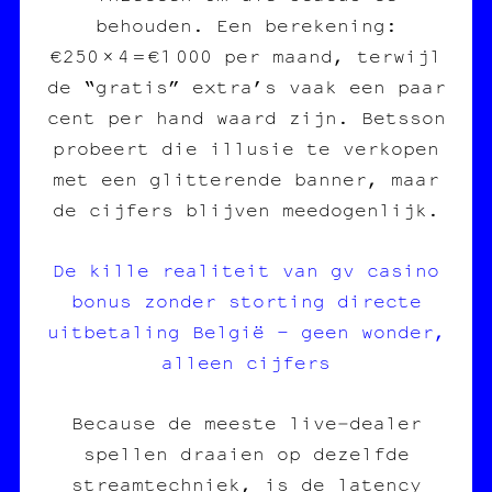
behouden. Een berekening:
€250 × 4 = €1 000 per maand, terwijl
de “gratis” extra’s vaak een paar
cent per hand waard zijn. Betsson
probeert die illusie te verkopen
met een glitterende banner, maar
de cijfers blijven meedogenlijk.
De kille realiteit van gv casino
bonus zonder storting directe
uitbetaling België – geen wonder,
alleen cijfers
Because de meeste live‑dealer
spellen draaien op dezelfde
streamtechniek, is de latency