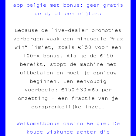
app belgie met bonus: geen gratis
geld, alleen cijfers
Because de live‑dealer promoties
verbergen vaak een minuscule “max
win” limiet, zoals €150 voor een
100‑x bonus. Als je de €150
bereikt, stopt de machine met
uitbetalen en moet je opnieuw
beginnen. Een eenvoudig
voorbeeld: €150 ÷ 30 = €5 per
omzetting – een fractie van je
oorspronkelijke inzet.
Welkomstbonus casino België: De
koude wiskunde achter die