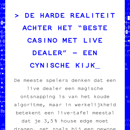
┼┌╔·♥»▓☆┘░░╚§│┼¶♦○╝▓♠※●╝▒■┌┘╬█╔¶▒//  mieux que sur le darkweb  //
○†♥║♠≡»─┼☆█§│//////////////////////////////////                //
DE HARDE REALITEIT
○·─□※¶※★│‡★┌╔//                           // ///////////////////
«┌≈□※┼─†★╬★§║//  $$$  DU POGNON  $$$      // //╚─»╝┌♠※╝‡·≡≡•│┌░█
»▓♠╬§▒☆¤¶○»♣╝//  POUR COPIE CARBONE ASBL  // //┘※†§•♦§■░║█≈●♠╚┼»¤
ACHTER HET “BESTE
‡─♠█★•○§╚≈≈♦└//                           // //□≡┘♣│║»╚≈※♠┌┘♥║┐╬╝
♠║┌□●└┌♦///////////////////////////////////////┐║※»│┼·╚█‡♦┘║«═♠═╗
¶╬†░╗»≈┌//                           ///♥●╔♣┐≈▒┐¤┘«○□┘┐│■┐※█▓┐§¤┘
CASINO MET LIVE
╬□╬≈□■†╬//  $$$  DU POGNON  $$$      ////////////////╚┘┼╚╗※♣♦●«♥▓
※≈░▒¶≡□☆//  POUR COPIE CARBONE ASBL  //            //※‡■┼╝¤†§≈─╚
DEALER” – EEN
»♣└♠•☆│☆//                           //DONNE-NOUS  //╬█●│●♣★║║·┌│
│╔─╝┘░▒╬///////////////////////////////TON POGNON////////////////
≈╝★□▓·□※/////////////////////////////  STP MERCI //              
CYNISCHE KIJK
▒┐○¶♣≈♠♥♥•└┐‡╝□♥♣≈┼╚═¶╬░║┐┼█·║•┐║│┼//  JEAN-CHAT //  DONNE-NOUS  
○♥□»·★┐○└╚┘‡≡♦※♥╔§○╔≡▒●«□·«╝†╚¶•·□♦//            //  TON POGNON  
※●/////////////////////////////////////////////////  STP MERCI   
•┐//              //              //╚≈☆○♥¶♠·└□♦♦╬//  JEAN-CHAT   
De meeste spelers denken dat een
┘♣//  DONNE-NOUS  //OJET          //╗▓╝│╚□†┐♣│¤«♦//              
live dealer een magische
‡♥//  TON POGNON  //age imprimée  //♥♦▒♣/////////////////////////
☆★//  STP MERCI   //              //¤●╔♥//                       
ontsnapping is van het koude
※¤//  JEAN-CHAT   //////////////////╝╚┌○//  JEAN-CHAT ET MOOMIN  
«┌═/  ░      •    ////////////////////////  ONT MANGÉ TOUS LES SO
algoritme, maar in werkelijkheid
·♠//«///////////////                    //  EN CROQUETTES        
░╬╗≡«•¤§‡‡┌│♦≡─╚//  100% transwallon    //  HELP HELP            
betekent een live‑tafel meestal
//////////////////  100% légal          //                       
dat je 3,5 % house edge moet
                //  mieux que sur le dar//////////☆//‡///♠█/♥////
 JEAN-CHAT ET MO//                  /////////////////////////////
dragen, net zoals bij een gewone
 ONT MANGÉ TOUS //////////////////////                           