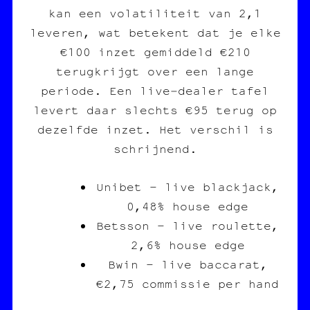
kan een volatiliteit van 2,1
leveren, wat betekent dat je elke
€100 inzet gemiddeld €210
terugkrijgt over een lange
periode. Een live‑dealer tafel
levert daar slechts €95 terug op
dezelfde inzet. Het verschil is
schrijnend.
Unibet – live blackjack,
0,48% house edge
Betsson – live roulette,
2,6% house edge
Bwin – live baccarat,
€2,75 commissie per hand