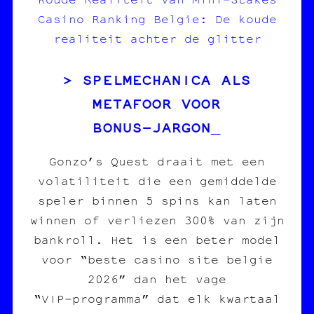
Casino Ranking Belgie: De koude
realiteit achter de glitter
SPELMECHANICA ALS
METAFOOR VOOR
BONUS‑JARGON
Gonzo’s Quest draait met een
volatiliteit die een gemiddelde
speler binnen 5 spins kan laten
winnen of verliezen 300% van zijn
bankroll. Het is een beter model
voor “beste casino site belgie
2026” dan het vage
“VIP‑programma” dat elk kwartaal