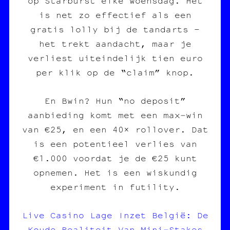
op Starburst elke woensdag. Het
is net zo effectief als een
gratis lolly bij de tandarts –
het trekt aandacht, maar je
verliest uiteindelijk tien euro
per klik op de “claim” knop.
En Bwin? Hun “no deposit”
aanbieding komt met een max‑win
van €25, en een 40× rollover. Dat
is een potentieel verlies van
€1.000 voordat je de €25 kunt
opnemen. Het is een wiskundig
experiment in futility.
Live Casino Lage Inzet België: De
Koude Realiteit Van Mini‑Stakes