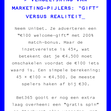
MARKETING‑PIJLERS: “GIFT”
VERSUS REALITEIT
Neem Unibet. Ze adverteren een
“€100 welcome‑gift” met 200%
match‑bonus. Maar de
inzetvereiste is 45×, wat
betekent dat je €4.500 moet
omschakelen voordat de €100 iets
waard is. Een simpele berekening:
45 × €100 = €4.500. De meeste
spelers haken af bij €30.
Bet365 gooit er nog een extra
laag overheen: een “gratis spin”