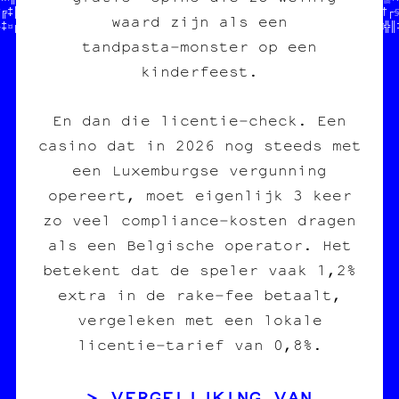
†╔‡║¤•//              //       //▒///////////////////////////█†┌§
waard zijn als een
§‡¤╔‡┘///////////////////////////※»☆└╬╝¤╚║▒┘«█★└┐│♠§││╚┘░·■•♥□╬║
tandpasta‑monster op een
kinderfeest.
En dan die licentie‑check. Een
casino dat in 2026 nog steeds met
een Luxemburgse vergunning
opereert, moet eigenlijk 3 keer
zo veel compliance‑kosten dragen
als een Belgische operator. Het
betekent dat de speler vaak 1,2%
extra in de rake‑fee betaalt,
vergeleken met een lokale
licentie‑tarief van 0,8%.
VERGELIJKING VAN