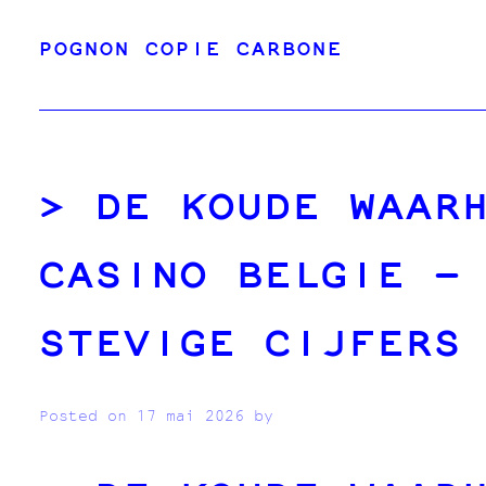
Skip
POGNON COPIE CARBONE
to
content
DE KOUDE WAAR
CASINO BELGIE –
STEVIGE CIJFERS
Posted on
17 mai 2026
by