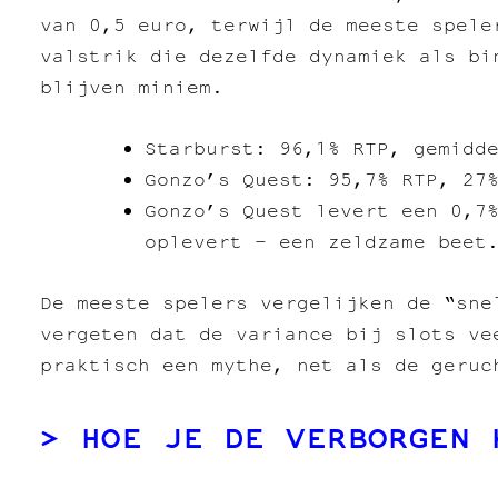
van 0,5 euro, terwijl de meeste spele
valstrik die dezelfde dynamiek als bi
blijven miniem.
Starburst: 96,1% RTP, gemidd
Gonzo’s Quest: 95,7% RTP, 27
Gonzo’s Quest levert een 0,7
oplevert – een zeldzame beet
De meeste spelers vergelijken de “sne
vergeten dat de variance bij slots ve
praktisch een mythe, net als de geruc
HOE JE DE VERBORGEN 