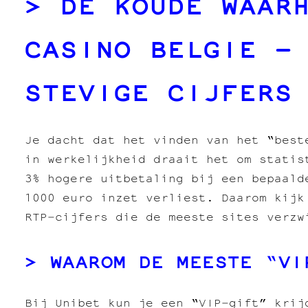
DE KOUDE WAAR
CASINO BELGIE –
STEVIGE CIJFERS
Je dacht dat het vinden van het “best
in werkelijkheid draait het om statis
3% hogere uitbetaling bij een bepaald
1000 euro inzet verliest. Daarom kijk
RTP‑cijfers die de meeste sites verzw
WAAROM DE MEESTE “VI
Bij Unibet kun je een “VIP‑gift” krij