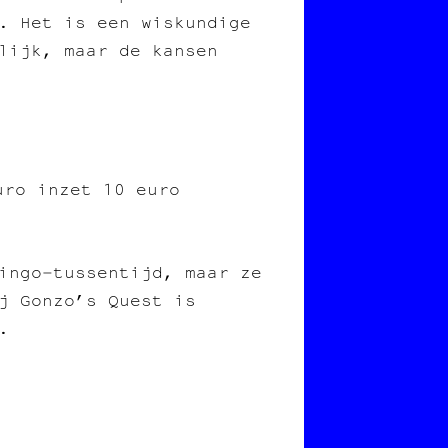
. Het is een wiskundige
lijk, maar de kansen
uro inzet 10 euro
ingo‑tussentijd, maar ze
j Gonzo’s Quest is
.