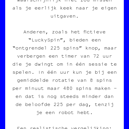
als je eerlijk keek naar je eigen
uitgaven.
Anderen, zoals het fictieve
“LuckySpin”, bieden een
“ontgrendel 225 spins” knop, maar
verbergen een timer van 72 uur
die je dwingt om in één sessie te
spelen. In één uur kun je bij een
gemiddelde rotatie van 8 spins
per minuut maar 480 spins maken –
en dat is nog steeds minder dan
de beloofde 225 per dag, tenzij
je een robot hebt.
Een realistische vergelijking: