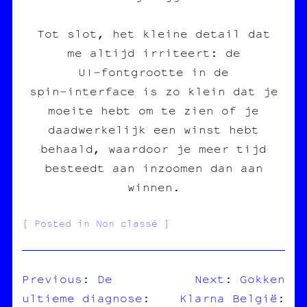
Tot slot, het kleine detail dat
me altijd irriteert: de
UI‑fontgrootte in de
spin‑interface is zo klein dat je
moeite hebt om te zien of je
daadwerkelijk een winst hebt
behaald, waardoor je meer tijd
besteedt aan inzoomen dan aan
winnen.
Posted in Non classé
Previous:
De
Next:
Gokken
ultieme diagnose:
Klarna België:
NAVIGATION