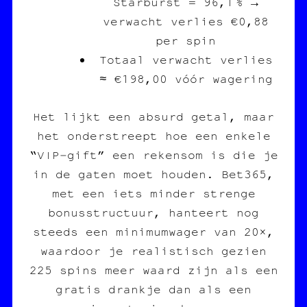
Starburst = 96,1 % →
verwacht verlies €0,88
per spin
Totaal verwacht verlies
≈ €198,00 vóór wagering
Het lijkt een absurd getal, maar
het onderstreept hoe een enkele
“VIP‑gift” een rekensom is die je
in de gaten moet houden. Bet365,
met een iets minder strenge
bonusstructuur, hanteert nog
steeds een minimumwager van 20×,
waardoor je realistisch gezien
225 spins meer waard zijn als een
gratis drankje dan als een