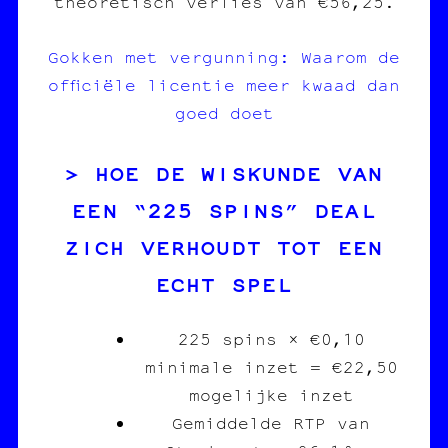
theoretisch verlies van €56,25.
Gokken met vergunning: Waarom de
officiële licentie meer kwaad dan
goed doet
HOE DE WISKUNDE VAN
EEN “225 SPINS” DEAL
ZICH VERHOUDT TOT EEN
ECHT SPEL
225 spins × €0,10
minimale inzet = €22,50
mogelijke inzet
Gemiddelde RTP van