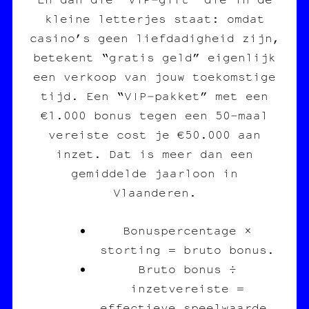
kleine letterjes staat: omdat
casino’s geen liefdadigheid zijn,
betekent “gratis geld” eigenlijk
een verkoop van jouw toekomstige
tijd. Een “VIP‑pakket” met een
€1.000 bonus tegen een 50‑maal
vereiste cost je €50.000 aan
inzet. Dat is meer dan een
gemiddelde jaarloon in
Vlaanderen.
Bonuspercentage ×
storting = bruto bonus.
Bruto bonus ÷
inzetvereiste =
effectieve speelwaarde.