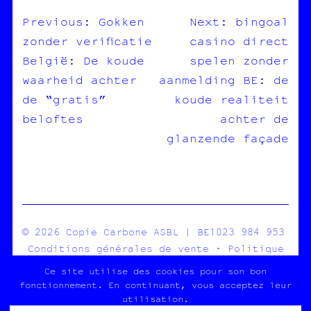
Previous:
Gokken
Next:
bingoal
zonder verificatie
casino direct
NAVIGATION
België: De koude
spelen zonder
DE
waarheid achter
aanmelding BE: de
L’ARTICLE
de “gratis”
koude realiteit
beloftes
achter de
glanzende façade
© 2026 Copie Carbone ASBL | BE1023 984 953
Conditions générales de vente
·
Politique
de confidentialité
Ce site utilise des cookies pour son bon
fonctionnement. En continuant, vous acceptez leur
utilisation.