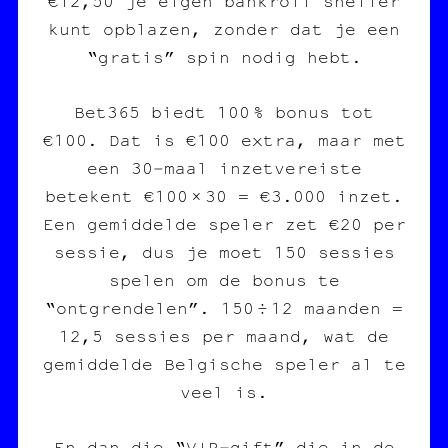
€12,50 je eigen bankroll sneller
kunt opblazen, zonder dat je een
“gratis” spin nodig hebt.
Bet365 biedt 100 % bonus tot
€100. Dat is €100 extra, maar met
een 30‑maal inzetvereiste
betekent €100 × 30 = €3.000 inzet.
Een gemiddelde speler zet €20 per
sessie, dus je moet 150 sessies
spelen om de bonus te
“ontgrendelen”. 150 ÷ 12 maanden =
12,5 sessies per maand, wat de
gemiddelde Belgische speler al te
veel is.
En dan die “VIP‑gift” die in de