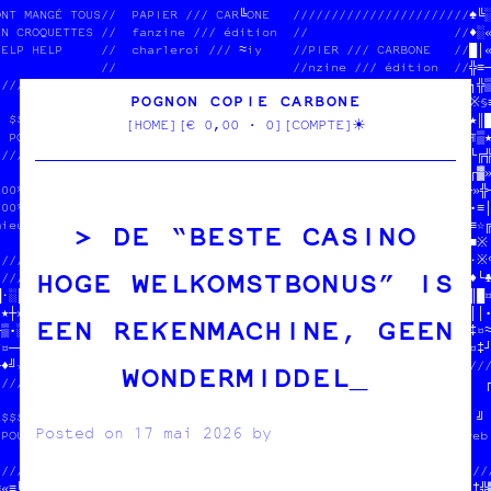
ONT MANGÉ TOUS//  PAPIER /// CAR╚O▒E   ///////////////////////♠╚░
EN CROQUETTES //  fanzine /// éd■tion  //                   //♦░«
HELP HELP     //  charleroi /// ≈iy    //PIER /// CARBONE   //█│«
              //                ▓      //nzine /// édition  //╬≡─
/////////////////////////////////////////arleroi /// diy    //┐─▒
Skip
POGNON COPIE CARBONE
               K & M ¥U  C\/////¤☆▒//                       //※§≡
  JE/1\C@A¥6£T 7€€=IX      //═♣•┼·╝///////////////////////////★║█
to
[HOME]
[€ 0,00 · 0]
[COMPTE]
  OPT-F1LDOV6¥%P 5%K SGUUKF/////////////////////////////‡╗‡╗§▓¶▒★
content
 OXH¥@RA&X₿TTES# P£ EW PGOX/X                         //☆†♦█□·└╔╬
  5@@5 %£LG                /5JEAN-CHAT ET MOOMIN      //─☆│♣¶█┌▓»
J Y= RX 5IU T T  4   NT   5/&ONT MANGÉ TOUS LES SOUS  //·※□■♦┌»╬┐
@0T///HE//F&UBK/4£BXM#/I0#//IEN CROQUETTES            //▒¶●╝╝†•≡│
DE “BESTE CASINO
mieux que sur l·║//////////////////////////////////   //≈¤¤»≈☆≡☆╔
                ┼//                              //   //╗‡♥≈»●■※┌
//////////////┘////  SOUTENIR LE PROJET          ///////░▓☆═♥♣·★¶
HOGE WELKOMSTBONUS” IS
//////////////┌┐┘//  tout pour l'im║ge imprimé╬  //└≈★♠╔╗┘≡┌■█♦└♣
█·░║≈░■▒♠╝┼─╔╝║¤§//                              /≈♠┌☆♠«║«♦♣─■║█¤
¤★┼»┘▒▓─╝┘/////////////////////////////////////////▒░•‡┌░«●•═┌│«•
EEN REKENMACHINE, GEEN
•▒•░»♠╚¤♣‡//                            /¶■└§≡□»▒█♠≡╚╝│§•╝╬▒╗┘‡¤≈
†¤──╚╔│╚★╝//  100% transwallon          //╚└▓╗▒♠·★┘‡└♠¤«╚☆┐‡≈♣¤‡┘
WONDERMIDDEL
┼♦╝☆¶▒╬┼┘═//  100% légal                /////////////////////////
////////////  mieux que sur le darkweb  //                      ┌
          //                            //0% transwallon         
 $$$  DU P////////////////////////////////0% légal             ╝ 
Posted on
17 mai 2026
by
 POUR COPIE CARBONE ASBL  //♦♦╝○╗┘※╬//  mieux que sur le darkweb 
                          //‡┼□·»§•●//                           
////////////////////////////♦╗«¶♥┐※♥/////////////////////////////
≡«≡╚┼┐○╚«†«║///////////////////////////★●¤╝■┌╝║┘♠──╬▒♥○†▒≡※•★╗†╬▓