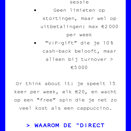
sessie
Geen limieten op
stortingen, maar wel op
uitbetalingen: max €2 000
per week
“VIP‑gift” die je 10 %
cash‑back belooft, maar
alleen bij turnover >
€5 000
Or think about it: je speelt 15
keer per week, elk €20, en wacht
op een “free” spin die je net zo
veel kost als een cappuccino.
WAAROM DE “DIRECT