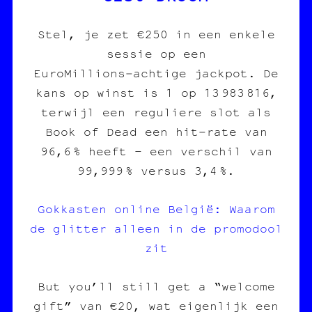
Stel, je zet €250 in een enkele
sessie op een
EuroMillions‑achtige jackpot. De
kans op winst is 1 op 13 983 816,
terwijl een reguliere slot als
Book of Dead een hit‑rate van
96,6 % heeft – een verschil van
99,999 % versus 3,4 %.
Gokkasten online België: Waarom
de glitter alleen in de promodool
zit
But you’ll still get a “welcome
gift” van €20, wat eigenlijk een