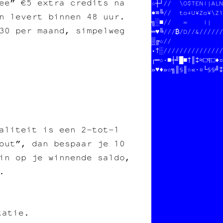
ee” €5 extra credits na
☆┼┘//  SOUTENIR LE
●≡╚//  tout pour l
en levert binnen 48 uur.
╗░■//             
30 per maand, simpelweg
═♥╚///////////////
▒╔☆//             
•†░///////////////
┌═☆·■═╝█■†║‡≈□¶□♦¤
»♥♦♣☆«║§║☆«·¤└§§╝‡
aliteit is een 2‑tot‑1
out”, dan bespaar je 10
 in op je winnende saldo,
.
tatie.