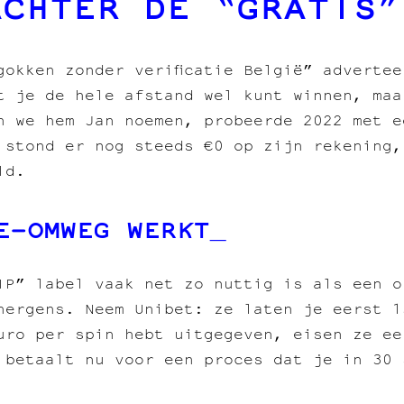
ACHTER DE “GRATIS”
gokken zonder verificatie België” adverte
t je de hele afstand wel kunt winnen, maa
n we hem Jan noemen, probeerde 2022 met e
 stond er nog steeds €0 op zijn rekening,
ld.
E‑OMWEG WERKT
IP” label vaak net zo nuttig is als een o
nergens. Neem Unibet: ze laten je eerst 1
uro per spin hebt uitgegeven, eisen ze ee
 betaalt nu voor een proces dat je in 30 