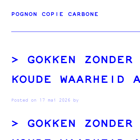
Skip
POGNON COPIE CARBONE
to
content
GOKKEN ZONDER
KOUDE WAARHEID 
Posted on
17 mai 2026
by
GOKKEN ZONDER