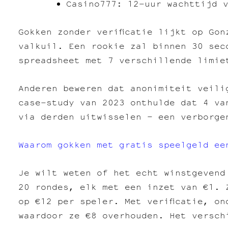
Casino777: 12‑uur wachttijd 
Gokken zonder verificatie lijkt op Go
valkuil. Een rookie zal binnen 30 sec
spreadsheet met 7 verschillende limie
Anderen beweren dat anonimiteit veili
case‑study van 2023 onthulde dat 4 va
via derden uitwisselen – een verborge
Waarom gokken met gratis speelgeld ee
Je wilt weten of het echt winstgevend
20 rondes, elk met een inzet van €1. 
op €12 per speler. Met verificatie, on
waardoor ze €8 overhouden. Het versch