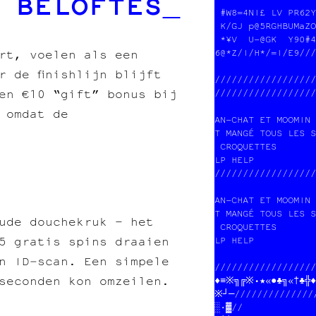
 BELOFTES
 SOUTENIR LE PROJE
 tout pour l'image
//////////////////
ert, voelen als een
r de finishlijn blijft
//////////////////
en €10 “gift” bonus bij
//////////////////
 omdat de
AN-CHAT ET MOOMIN 
T MANGÉ TOUS LES S
 CROQUETTES       
LP HELP           
//////////////////
                  
8*%T8J%£HJS@£OO0P 
1EE252O4/LFdC3LG¥&
ude douchekruk – het
aNTL¥DM&O2G ZJX   
5 gratis spins draaien
YX /¥ %           
N6RLG9₿5O/5HCDU#/1
n ID‑scan. Een simpele
//////////////////
seconden kon omzeilen.
♦≡※╗╔※•★«●♣╗«†♣╬♦■
※┘─///////////////
░·█//             