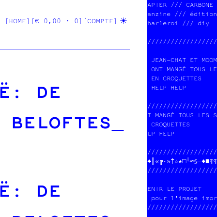
APIER /// CARBONE 
anzine /// édition
[HOME]
[€ 0,00 · 0]
[COMPTE]
harleroi /// diy  
//////////////////
 JEAN-CHAT ET MOOM
 ONT MANGÉ TOUS LE
 EN CROQUETTES    
Ë: DE
 HELP HELP        
//////////////////
 BELOFTES
T MANGÉ TOUS LES S
 CROQUETTES       
LP HELP           
//////////////////
♠║«╔·»†☆★□└≈§─♦═¶¶
//////////////////
Ë: DE
ENIR LE PROJET    
 pour l'image impr
//////////////////