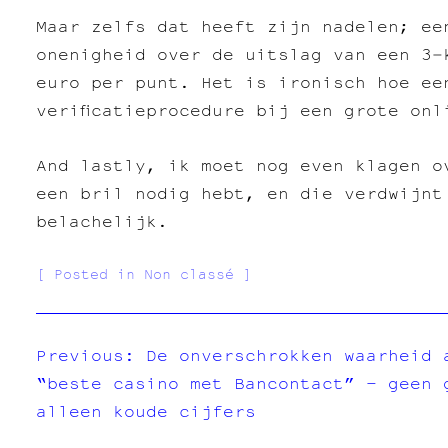
Maar zelfs dat heeft zijn nadelen; ee
onenigheid over de uitslag van een 3‑
euro per punt. Het is ironisch hoe ee
verificatieprocedure bij een grote onl
And lastly, ik moet nog even klagen o
een bril nodig hebt, en die verdwijnt
belachelijk.
Posted in Non classé
Previous:
De onverschrokken waarheid 
“beste casino met Bancontact” – geen 
NAVIGATION
alleen koude cijfers