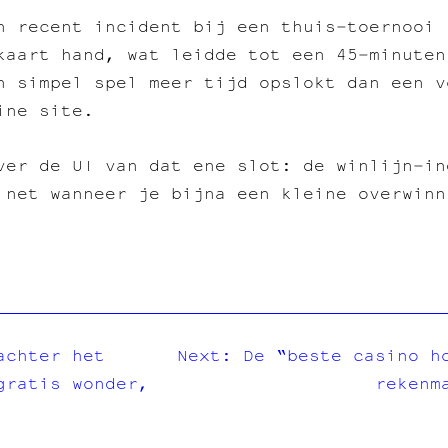
n recent incident bij een thuis‑toernooi 
kaart hand, wat leidde tot een 45‑minuten
n simpel spel meer tijd opslokt dan een v
ine site.
ver de UI van dat ene slot: de winlijn‑in
 net wanneer je bijna een kleine overwinn
achter het
Next:
De “beste casino h
gratis wonder,
rekenm