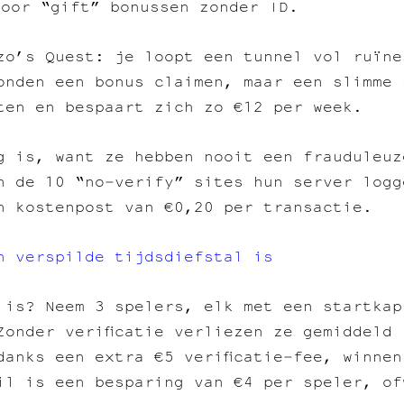
voor “gift” bonussen zonder ID.
nzo’s Quest: je loopt een tunnel vol ruïn
onden een bonus claimen, maar een slimme 
ten en bespaart zich zo €12 per week.
g is, want ze hebben nooit een frauduleuz
n de 10 “no‑verify” sites hun server logg
n kostenpost van €0,20 per transactie.
n verspilde tijdsdiefstal is
 is? Neem 3 spelers, elk met een startkap
Zonder verificatie verliezen ze gemiddeld
danks een extra €5 verificatie‑fee, winne
il is een besparing van €4 per speler, of