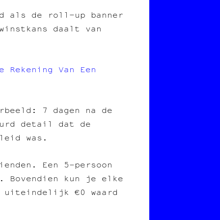
d als de roll-up banner
winstkans daalt van
e Rekening Van Een
orbeeld: 7 dagen na de
urd detail dat de
leid was.
ienden. Een 5‑persoon
. Bovendien kun je elke
 uiteindelijk €0 waard