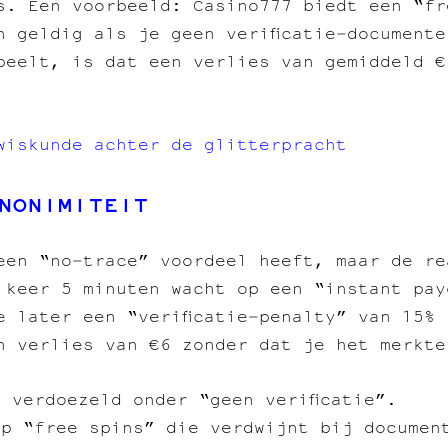
s. Een voorbeeld: Casino777 biedt een “fr
n geldig als je geen verificatie‑document
peelt, is dat een verlies van gemiddeld €
wiskunde achter de glitterpracht
NONIMITEIT
een “no‑trace” voordeel heeft, maar de re
 keer 5 minuten wacht op een “instant pay
e later een “verificatie‑penalty” van 15%
n verlies van €6 zonder dat je het merkte
 verdoezeld onder “geen verificatie”.
op “free spins” die verdwijnt bij documen