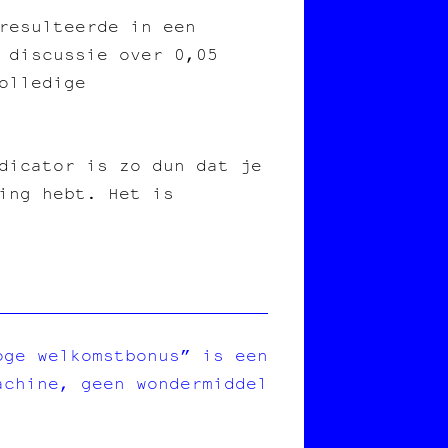
resulteerde in een
 discussie over 0,05
olledige
dicator is zo dun dat je
ing hebt. Het is
oge welkomstbonus” is een
achine, geen wondermiddel