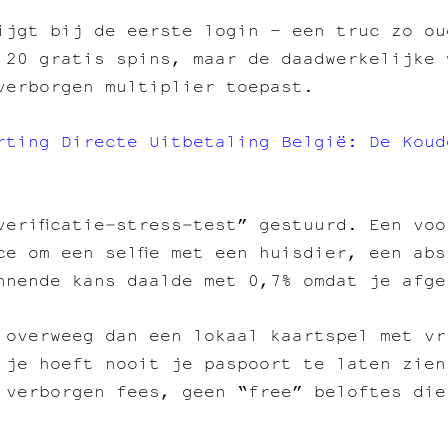
ijgt bij de eerste login – een truc zo ou
 20 gratis spins, maar de daadwerkelijke 
verborgen multiplier toepast.
rting Directe Uitbetaling België: De Koud
verificatie‑stress‑test” gestuurd. Een vo
ce om een selfie met een huisdier, een abs
nnende kans daalde met 0,7% omdat je afge
 overweeg dan een lokaal kaartspel met vr
 je hoeft nooit je paspoort te laten zien
 verborgen fees, geen “free” beloftes die