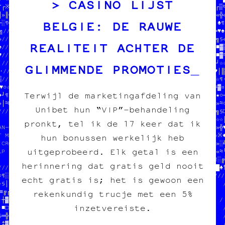
CASINO LIJST
†└※§☆╝※┌≈╚§╔└¶≈┘≡♣▓♥••¶¤┌╗///////////////////////////☆///·♣¤█┌▒≈
║»║╝║♠«╬╗‡┘╔┼║»█≡█●●≈‡·¶♦■≡▒·╝☆□■▒┐«╝■═♦┌♥└☆○≡≈■┘♠¶│█¶─≡┘§│□≈╚«╬«
BELGIE: DE RAUWE
┼░¶¤●╗╝·══╚└•└└○○≡╚¶┐╔┐║░┌※▓┐///////////////////////////////■┐♣¶
╗////////////////////////////////                         //¤═♥♠
»//                            //JEAN-CHAT ET MOOMIN      //■╚╗§«
REALITEIT ACHTER DE
♠//  100% transwallon          //ONT MANGÉ TOUS LES SOUS  //≈«■▓▒
♥//  100% légal                //EN CROQUETTES            //‡≡■▓≈
┘//  mieux que sur le darkweb  //HELP HELP                //♣¤┘※
GLIMMENDE PROMOTIES
·//                            //                         //└♥│║
▒///////////////////////////////////////////////////////////┌▓☆¶·
♥○☆●▒▓□«♦╚«╬//////////////////////////////////╚┌║╬·»╗«†░•†█†▓≈▓¤
Terwijl de marketingafdeling van
♦┘¶‡★┐•▒╚§█║//                              //■♣╗«●○»♥╬└║░♣┼▒§★○─
»│≈□▒‡╗¤¶•●¶//  SOUTENIR LE PROJET          //═░♠█┐┌●★≡♣♣┼●╬└♣»≈○
Unibet hun “VIP”‑behandeling
///////////////////////// l'image imprimée  //┌●≈☆¶●▓≈★¶♣●║╬♥╗╗§□
                       //  //////////////////////////////////┐☆☆│
pronkt, tel ik de 17 keer dat ik
AN-CHAT ET MOOMIN      //////                       //     //│»╬♥
T MANGÉ TOUS LES SOUS ●♣┐†※//  PAPIER /// CARBONE   //     //☆※♦
hun bonussen werkelijk heb
 CROQUETTES           ≡//♣♠//  fanzine /// édition  //mée  //║»░╝
uitgeprobeerd. Elk getal is een
LP HELP               ▓║/♣•//  charleroi /// diy    //     //♣«≈•
                       /─※▓//                       /////////¶░╔
herinnering dat gratis geld nooit
////////////////////////█≡┘///////////////////////┌♠//¶╚█«·■¶┐█♣†
○¶─♦//              //●║║※╔╗//  DONNE-NOUS  ////////////////////
echt gratis is; het is gewoon een
•§│‡//  DONNE-NOUS  //¤§·╚▓«//  TON POGNON  //                  /
≡╔┌█//  TON POGNON  //□¶○※╚·//  STP MERCI   //fait des pin's    
rekenkundig trucje met een 5%
·┼▓♠//  STP MERCI   //╔♦■□╔●//  JEAN-CHAT   // affiches         /

inzetvereiste.
·■□•//  JEAN-CHAT   //♦†╔·□■//              // cartes postales  /
§═╬»//              //★†♣╬╝□////////////////// posters          /
│‡▓★//////////////////≈│╬«┘●■≈╗█░■□§♣●♣//                       /