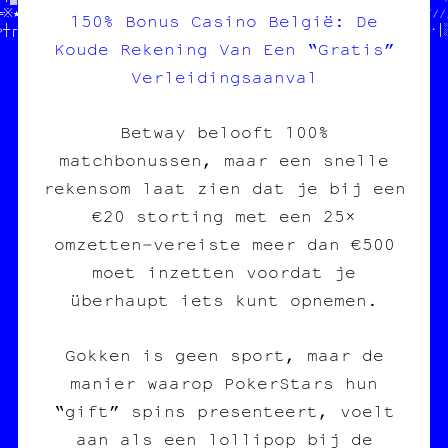
═※★¤┌¤┐└○┌┌♥╚¶★•♣└·╬•╬○≈─┼╗╝♣¤○·─※¤─≈♥♣/////////////////////////
150% Bonus Casino België: De
»┼┌¤╬▓╬♦♦≈▓■║♣♥†●┼●■¤☆╬╝♣♣♥♠†¶▒★¶¤¶※□○║·†┘»║│╬○╝«╗╗¶¶«♥¶«●«≈┐╬·│
Koude Rekening Van Een “Gratis”
Verleidingsaanval
Betway belooft 100%
matchbonussen, maar een snelle
rekensom laat zien dat je bij een
€20 storting met een 25×
omzetten‑vereiste meer dan €500
moet inzetten voordat je
überhaupt iets kunt opnemen.
Gokken is geen sport, maar de
manier waarop PokerStars hun
“gift” spins presenteert, voelt
aan als een lollipop bij de