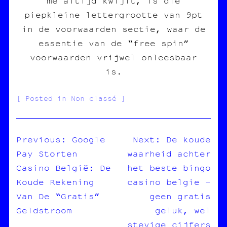
me altijd kwijlt, is die
piepkleine lettergrootte van 9pt
in de voorwaarden sectie, waar de
essentie van de “free spin”
voorwaarden vrijwel onleesbaar
is.
Posted in Non classé
Previous:
Google
Next:
De koude
Pay Storten
waarheid achter
NAVIGATION
Casino België: De
het beste bingo
DE
Koude Rekening
casino belgie –
L’ARTICLE
Van De “Gratis”
geen gratis
Geldstroom
geluk, wel
stevige cijfers