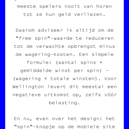
meeste spelers nooit van horen
tot ze hun geld verliezen.
Daarom adviseer ik altijd om de
“free spin”‑waarde te reduceren
tot de verwachte opbrengst minus
de wagering‑kosten. Een simpele
formule: (aantal spins ×
gemiddelde winst per spin) –
(wagering × totale winsten). Voor
Wellington levert dit meestal een
negatieve uitkomst op, zelfs vóór
belasting.
En nu, even over het design: het
“spin”‑knopje op de mobiele site