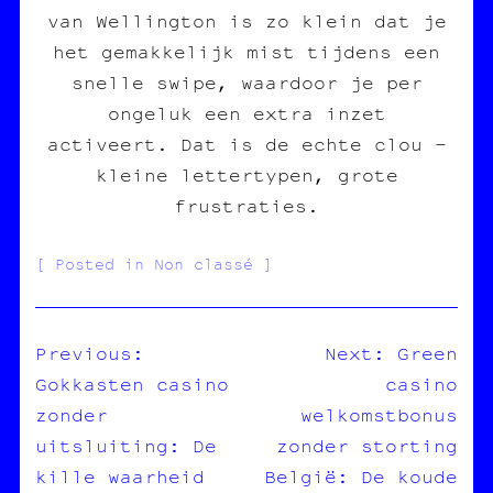
van Wellington is zo klein dat je
het gemakkelijk mist tijdens een
snelle swipe, waardoor je per
ongeluk een extra inzet
activeert. Dat is de echte clou –
kleine lettertypen, grote
frustraties.
Posted in Non classé
Previous:
Next:
Green
Gokkasten casino
casino
NAVIGATION
zonder
welkomstbonus
DE
uitsluiting: De
zonder storting
L’ARTICLE
kille waarheid
België: De koude