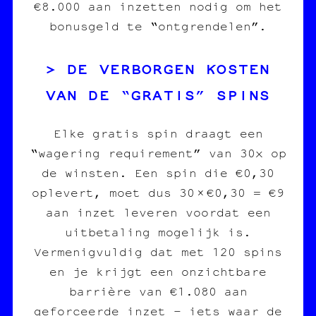
€8.000 aan inzetten nodig om het
bonusgeld te “ontgrendelen”.
DE VERBORGEN KOSTEN
VAN DE “GRATIS” SPINS
Elke gratis spin draagt een
“wagering requirement” van 30x op
de winsten. Een spin die €0,30
oplevert, moet dus 30 × €0,30 = €9
aan inzet leveren voordat een
uitbetaling mogelijk is.
Vermenigvuldig dat met 120 spins
en je krijgt een onzichtbare
barrière van €1.080 aan
geforceerde inzet – iets waar de