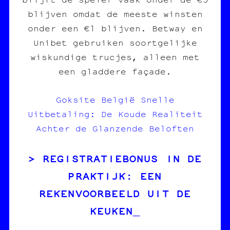
blijven omdat de meeste winsten
onder een €1 blijven. Betway en
Unibet gebruiken soortgelijke
wiskundige trucjes, alleen met
een gladdere façade.
Goksite België Snelle
Uitbetaling: De Koude Realiteit
Achter de Glanzende Beloften
REGISTRATIEBONUS IN DE
PRAKTIJK: EEN
REKENVOORBEELD UIT DE
KEUKEN