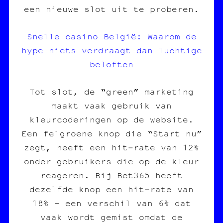
een nieuwe slot uit te proberen.
Snelle casino België: Waarom de
hype niets verdraagt dan luchtige
beloften
Tot slot, de “green” marketing
maakt vaak gebruik van
kleurcoderingen op de website.
Een felgroene knop die “Start nu”
zegt, heeft een hit‑rate van 12%
onder gebruikers die op de kleur
reageren. Bij Bet365 heeft
dezelfde knop een hit‑rate van
18% – een verschil van 6% dat
vaak wordt gemist omdat de