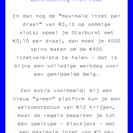
En dan nog de “maximale inzet per
draai” van €0,10 op sommige
slots; speel je Starburst met
€0,10 per draai, dan moet je 4000
spins maken om de €400
inzetvereiste te halen – dat is
bijna een volledige werkdag voor
een gemiddelde Belg.
Een extra voorbeeld: bij een
nieuw “green” platform kun je een
welkomstbonus van €12 krijgen,
maar de regels beperken je tot
één speltype – blackjack – met
een maximale inzet van €5 per