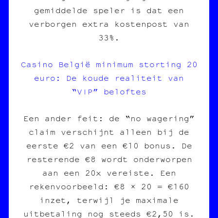
gemiddelde speler is dat een
verborgen extra kostenpost van
33%.
Casino België minimum storting 20
euro: De koude realiteit van
“VIP” beloftes
Een ander feit: de “no wagering”
claim verschijnt alleen bij de
eerste €2 van een €10 bonus. De
resterende €8 wordt onderworpen
aan een 20x vereiste. Een
rekenvoorbeeld: €8 × 20 = €160
inzet, terwijl je maximale
uitbetaling nog steeds €2,50 is.