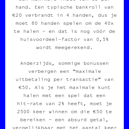
hand. Een typische bankroll van
€20 verbrandt in 4 handen, dus je
moet 80 handen spelen om de 40x
te halen – en dat is nog vóór de
huisvoordeel‑factor van 0,5%
wordt meegerekend.
Anderzijds, sommige bonussen
verbergen een “maximale
uitbetaling per transactie” van
€50. Als je het maximale kunt
halen met een spel dat een
hit‑rate van 2% heeft, moet je
2500 keer winnen om die €50 te
bereiken – een absurd getal,
vergelijkbaar met het aantal keer