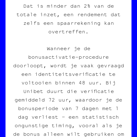
Dat is minder dan 2% van de
totale inzet, een rendement dat
zelfs een spaarrekening kan
overtreffen.
Wanneer je de
bonusactivatie‑procedure
doorloopt, wordt je vaak gevraagd
een identiteitsverificatie te
voltooien binnen 48 uur. Bij
Unibet duurt die verificatie
gemiddeld 72 uur, waardoor je de
bonusperiode van 7 dagen met 1
dag verliest – een statistisch
ongunstige timing, vooral als je
de bonus alleen wilt gebruiken om