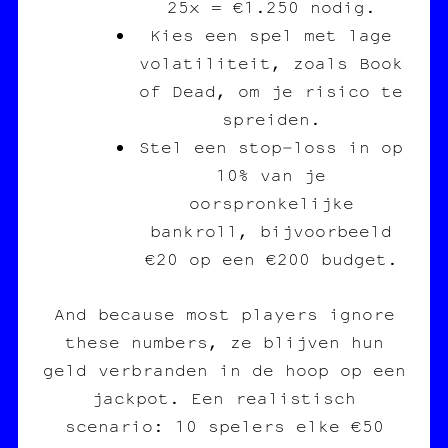
25x = €1.250 nodig.
Kies een spel met lage
volatiliteit, zoals Book
of Dead, om je risico te
spreiden.
Stel een stop‑loss in op
10% van je
oorspronkelijke
bankroll, bijvoorbeeld
€20 op een €200 budget.
And because most players ignore
these numbers, ze blijven hun
geld verbranden in de hoop op een
jackpot. Een realistisch
scenario: 10 spelers elke €50