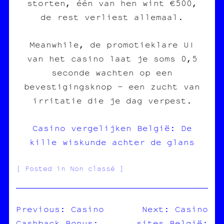
storten, één van hen wint €500,
de rest verliest allemaal.
Meanwhile, de promotieklare UI
van het casino laat je soms 0,5
seconde wachten op een
bevestigingsknop – een zucht van
irritatie die je dag verpest.
Casino vergelijken België: De
kille wiskunde achter de glans
Posted in Non classé
Previous:
Casino
Next:
Casino
Cashback Bonus:
sites België: