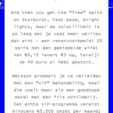
▓¶□※█«※▒//  EN CROQUETTES            //≈////////////////////////
♠║▒☆╚▓·♠//  HELP HELP                //┐┼○░─╗☆║«†┐•╚«※♦█¤╝┐▓♣░●★
And then you get the “free” spins
on Starburst. Fast pace, bright
lights, maar de volatiliteit is
zo laag dat je vaak meer verlies
dan wint – een rekenvoorbeeld: 20
spins met een gemiddelde winst
van €0,15 levert €3 op, terwijl
je 40 euro al hebt gestort.
Betsson probeert je te verleiden
met een “VIP” behandeling, maar
die voelt meer als een goedkope
motel met een fris schilderij.
Een echte VIP‑programma vereist
minstens €5.000 omzet per maand;