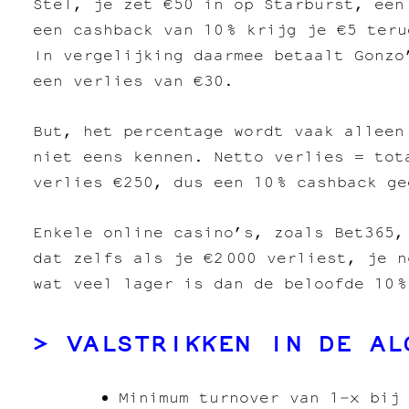
Stel, je zet €50 in op Starburst, een
een cashback van 10 % krijg je €5 ter
In vergelijking daarmee betaalt Gonzo
een verlies van €30.
But, het percentage wordt vaak alleen
niet eens kennen. Netto verlies = tot
verlies €250, dus een 10 % cashback g
Enkele online casino’s, zoals Bet365,
dat zelfs als je €2 000 verliest, je 
wat veel lager is dan de beloofde 10 %
VALSTRIKKEN IN DE AL
Minimum turnover van 1‑x bij