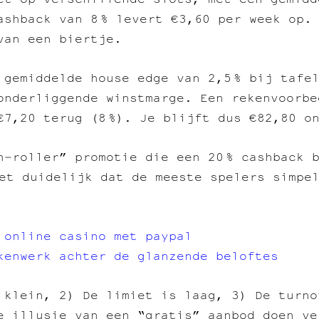
ashback van 8 % levert €3,60 per week op.
van een biertje.
 gemiddelde house edge van 2,5 % bij tafe
onderliggende winstmarge. Een rekenvoorbe
€7,20 terug (8 %). Je blijft dus €82,80 o
h‑roller” promotie die een 20 % cashback 
het duidelijk dat de meeste spelers simpe
 online casino met paypal
kenwerk achter de glanzende beloftes
 klein, 2) De limiet is laag, 3) De turno
e illusie van een “gratis” aanbod doen ve