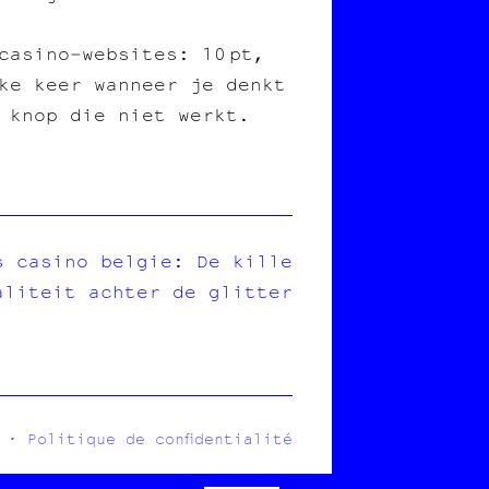
casino‑websites: 10 pt,
ke keer wanneer je denkt
 knop die niet werkt.
s casino belgie: De kille
aliteit achter de glitter
·
Politique de confidentialité