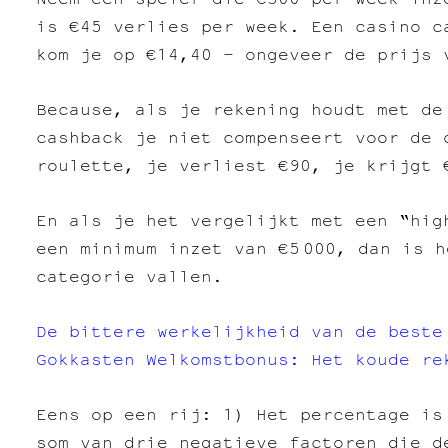
is €45 verlies per week. Een casino c
kom je op €14,40 – ongeveer de prijs 
Because, als je rekening houdt met de
cashback je niet compenseert voor de 
roulette, je verliest €90, je krijgt 
En als je het vergelijkt met een “hig
een minimum inzet van €5 000, dan is 
categorie vallen.
De bittere werkelijkheid van de beste
Gokkasten Welkomstbonus: Het koude re
Eens op een rij: 1) Het percentage is
som van drie negatieve factoren die d