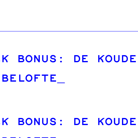
CK BONUS: DE KOUDE
 BELOFTE
CK BONUS: DE KOUDE