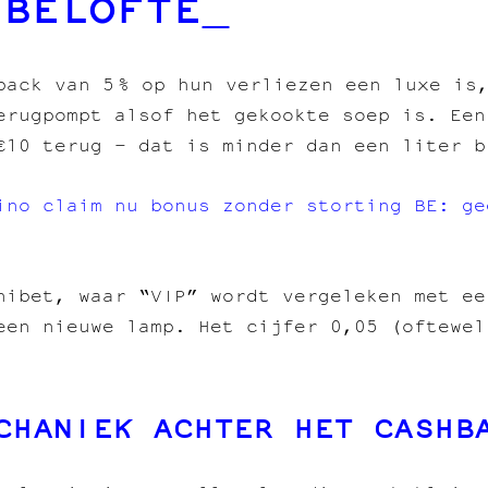
 BELOFTE
back van 5 % op hun verliezen een luxe is
erugpompt alsof het gekookte soep is. Een
€10 terug – dat is minder dan een liter b
ino claim nu bonus zonder storting BE: ge
nibet, waar “VIP” wordt vergeleken met ee
een nieuwe lamp. Het cijfer 0,05 (oftewel
CHANIEK ACHTER HET CASHB