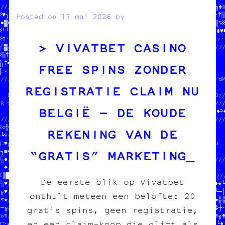
//////////////////////////////////////////////////////////////╗♠§
※♥┐♠●♥♥♣§─♥•★╗♠♣※♦╬●§‡╗└□╔┘┐░♠┐┌║•·☆≈‡═┐☆╚╗†≈■─†┼‡»≡«╬└†§≈│≡≡·†▒
Posted on
17 mai 2026
by
·●▓♦†≡♠//////////////////////////////////▒§●★╚╝┼╚♥≡▒♦¶╬○▓¶»·▒▒║≈※
※└└■○○†//                              //┌•█║□☆╚★║‡┘○║│★♥║│╚»·▓♥■
※¶·†▒※▓//  SOUTENIR LE PROJET          //║░‡※♣¤※○┘└¶┘╔»┘┘¤┘¤┼☆·♦
VIVATBET CASINO
┼░▓★♦└≈//  tout pour l'image imprimée  //░///////////////////////
※▒†═■♠╗//                              //≈//                     
▓┌‡≡■♣═//////////////////////////////////○//  100% transwallon   
FREE SPINS ZONDER
▓≡•≡♥☆○▓☆»¶█╬●¤╝•♠□║////////////////////////  100% légal         
/////////////////////////                 //  mieux que sur le da
REGISTRATIE CLAIM NU
                       //$$  DU POGNON  $$//                     
$  DU POGNON  $$$      //OUR COPIE CARBONE///////////////////////
UR COPIE CARBONE ASBL  //                        ////////////////
BELGIË – DE KOUDE
                       ////////////////////////·///●╝·─¤┌░※§•·♦≈♣
/////////////////////////////////////////////////////////////////
※○╬╬¤╬♥●┐»※▒¤♣»¤■♣»│┌═┼≡※│○┼♠╔○«≡╚☆▒//                          
REKENING VAN DE
○└¶☆│○●♠●╔§▓║╝╗┘•║»╗□·§♥╝░┌┐¶♣■¤†╬□┌//  $$$  DU POGNON  $$$      
░□♥╔█»†║│═│§♥¶└☆§≡♦•★≈††●─¤○※●▒●♥└┐╔//  POUR COPIE CARBONE ASBL  
“GRATIS” MARKETING
┘┐≡♣○«╬♦●─┌¤¶»¤╬●♥≈┐♥▒☆╔≡▓═╗★·★♠▓§┐═//                           
■░●///////////////////////////////└·/////////////////////////////
║═♣//              //           //♣║//                           
※║█//  DONNE-NOUS  //OOMIN      //┼╚/////////////////////////////
De eerste blik op Vivatbet
♣░♥//  TON POGNON  // LES SOUS  //└┘●╗※▒╚•──┐■≡▒○·└□※┼≡♥♠│¤╚†♦★└
·╔♥//  STP MERCI   //           //╗┼┌¤≈♥≡♦└•┐│┼○‡☆│♠□○└░┼♣●□†█└─│
onthult meteen een belofte: 20
•≈★//  JEAN-CHAT   // //////////////////////////////////‡»·┼¶╝┼╬╬
║─╔//              // //                              //§╗·«╚≈‡┼·
gratis spins, geen registratie,
≈»¶/////////////////////  SOUTENIR LE PROJET          //┼▓•¶└┼¶╗♣
en een claim‑knop die glimt als
♣□·╗»│╬╝╗┐╝•╝╔└≈»※╔☆«★//  tout pour l'image imprimée  //╬┘●¤╔│└♦┌