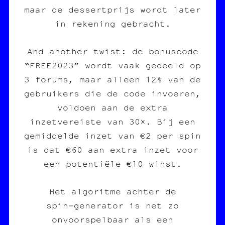
maar de dessertprijs wordt later
in rekening gebracht.
And another twist: de bonuscode
“FREE2023” wordt vaak gedeeld op
3 forums, maar alleen 12% van de
gebruikers die de code invoeren,
voldoen aan de extra
inzetvereiste van 30×. Bij een
gemiddelde inzet van €2 per spin
is dat €60 aan extra inzet voor
een potentiële €10 winst.
Het algoritme achter de
spin‑generator is net zo
onvoorspelbaar als een