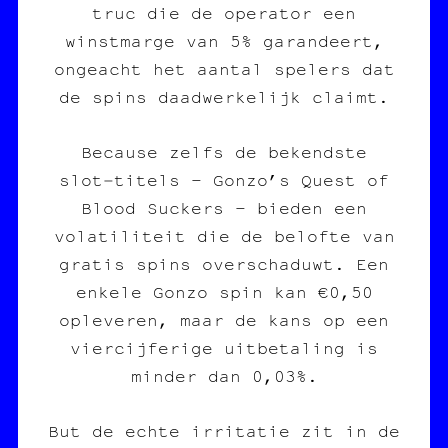
truc die de operator een
winstmarge van 5% garandeert,
ongeacht het aantal spelers dat
de spins daadwerkelijk claimt.
Because zelfs de bekendste
slot‑titels – Gonzo’s Quest of
Blood Suckers – bieden een
volatiliteit die de belofte van
gratis spins overschaduwt. Een
enkele Gonzo spin kan €0,50
opleveren, maar de kans op een
viercijferige uitbetaling is
minder dan 0,03%.
But de echte irritatie zit in de