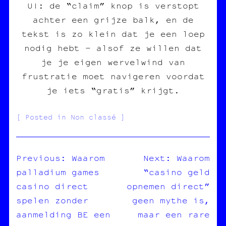
UI: de “claim” knop is verstopt
achter een grijze balk, en de
tekst is zo klein dat je een loep
nodig hebt – alsof ze willen dat
je je eigen wervelwind van
frustratie moet navigeren voordat
je iets “gratis” krijgt.
Posted in Non classé
Previous:
Waarom
Next:
Waarom
palladium games
“casino geld
NAVIGATION
casino direct
opnemen direct”
DE
spelen zonder
geen mythe is,
L’ARTICLE
aanmelding BE een
maar een rare