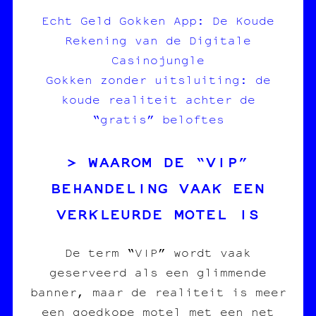
Echt Geld Gokken App: De Koude
Rekening van de Digitale
Casinojungle
Gokken zonder uitsluiting: de
koude realiteit achter de
“gratis” beloftes
WAAROM DE “VIP”
BEHANDELING VAAK EEN
VERKLEURDE MOTEL IS
De term “VIP” wordt vaak
geserveerd als een glimmende
banner, maar de realiteit is meer
een goedkope motel met een net