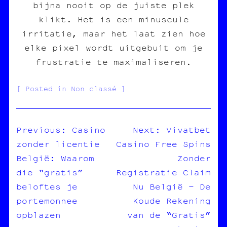
bijna nooit op de juiste plek
klikt. Het is een minuscule
irritatie, maar het laat zien hoe
elke pixel wordt uitgebuit om je
frustratie te maximaliseren.
Posted in Non classé
Previous:
Casino
Next:
Vivatbet
zonder licentie
Casino Free Spins
NAVIGATION
België: Waarom
Zonder
DE
die “gratis”
Registratie Claim
L’ARTICLE
beloftes je
Nu België – De
portemonnee
Koude Rekening
opblazen
van de “Gratis”