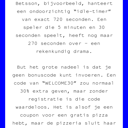
Betsson, bijvoorbeeld, hanteert
een ondoorzichtig “idle‑timer”
van exact 720 seconden. Een
speler die 5 minuten en 30
seconden speelt, heeft nog maar
270 seconden over – een
rekenkundig drama.
But het grote nadeel is dat je
geen bonuscode kunt invoeren. Een
code van “WELCOME30” zou normaal
30% extra geven, maar zonder
registratie is die code
waardeloos. Het is alsof je een
coupon voor een gratis pizza
hebt, maar de pizzeria sluit haar