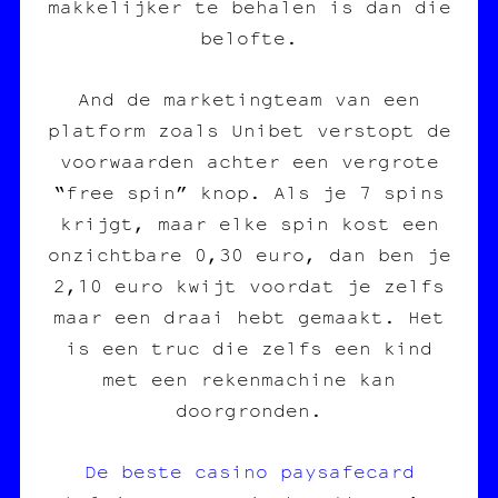
makkelijker te behalen is dan die
belofte.
And de marketingteam van een
platform zoals Unibet verstopt de
voorwaarden achter een vergrote
“free spin” knop. Als je 7 spins
krijgt, maar elke spin kost een
onzichtbare 0,30 euro, dan ben je
2,10 euro kwijt voordat je zelfs
maar een draai hebt gemaakt. Het
is een truc die zelfs een kind
met een rekenmachine kan
doorgronden.
De beste casino paysafecard