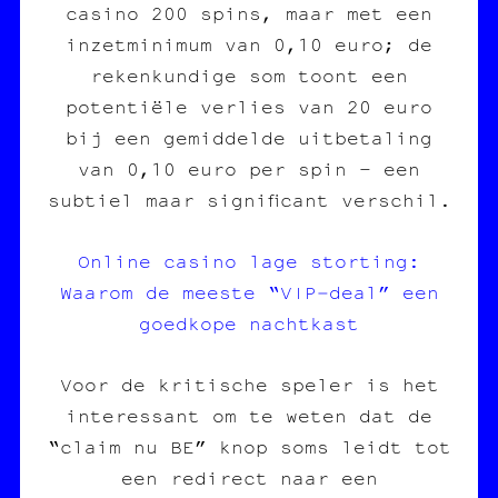
casino 200 spins, maar met een
inzetminimum van 0,10 euro; de
rekenkundige som toont een
potentiële verlies van 20 euro
bij een gemiddelde uitbetaling
van 0,10 euro per spin – een
subtiel maar significant verschil.
Online casino lage storting:
Waarom de meeste “VIP‑deal” een
goedkope nachtkast
Voor de kritische speler is het
interessant om te weten dat de
“claim nu BE” knop soms leidt tot
een redirect naar een