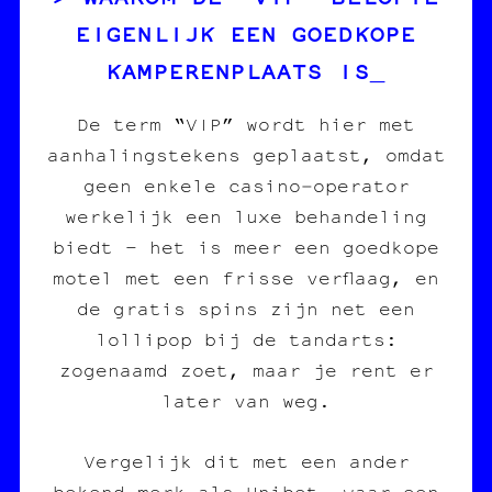
EIGENLIJK EEN GOEDKOPE
KAMPERENPLAATS IS
De term “VIP” wordt hier met
aanhalingstekens geplaatst, omdat
geen enkele casino‑operator
werkelijk een luxe behandeling
biedt – het is meer een goedkope
motel met een frisse verflaag, en
de gratis spins zijn net een
lollipop bij de tandarts:
zogenaamd zoet, maar je rent er
later van weg.
Vergelijk dit met een ander
bekend merk als Unibet, waar een