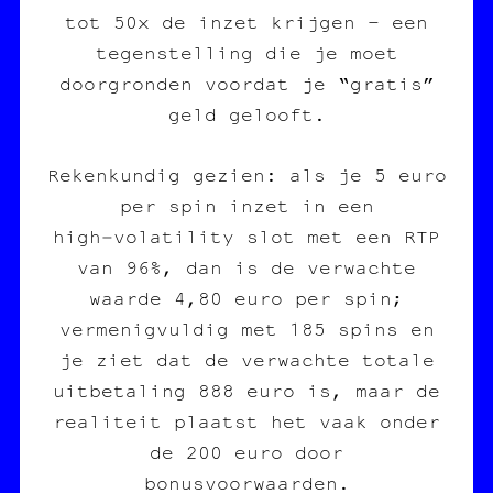
tot 50x de inzet krijgen – een
tegenstelling die je moet
doorgronden voordat je “gratis”
geld gelooft.
Rekenkundig gezien: als je 5 euro
per spin inzet in een
high‑volatility slot met een RTP
van 96%, dan is de verwachte
waarde 4,80 euro per spin;
vermenigvuldig met 185 spins en
je ziet dat de verwachte totale
uitbetaling 888 euro is, maar de
realiteit plaatst het vaak onder
de 200 euro door
bonusvoorwaarden.