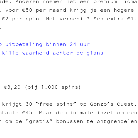
ade. Anderen noemen het een premium lidma
. Voor €50 per maand krijg je een hogere 
 €2 per spin. Het verschil? Een extra €1.
.
o uitbetaling binnen 24 uur
 kille waarheid achter de glans
: €3,20 (bij 1.000 spins)
 krijgt 30 “free spins” op Gonzo’s Quest.
otaal: €45. Maar de minimale inzet om een
n om de “gratis” bonussen te ontgrendelen