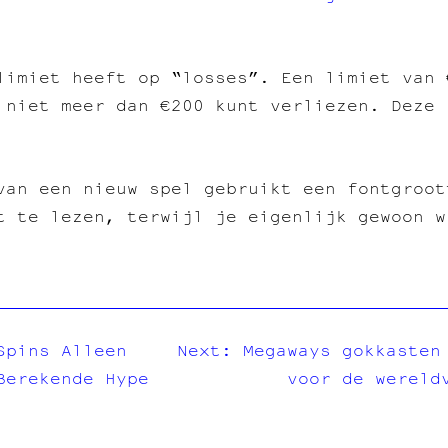
limiet heeft op “losses”. Een limiet van 
 niet meer dan €200 kunt verliezen. Deze 
van een nieuw spel gebruikt een fontgroot
t te lezen, terwijl je eigenlijk gewoon w
Spins Alleen
Next:
Megaways gokkasten
Berekende Hype
voor de wereld