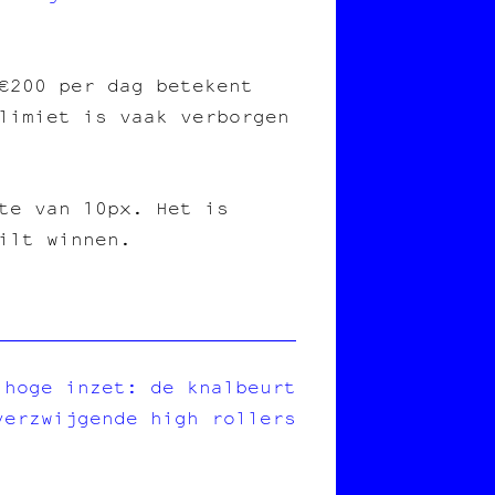
€200 per dag betekent
limiet is vaak verborgen
te van 10px. Het is
ilt winnen.
 hoge inzet: de knalbeurt
verzwijgende high rollers