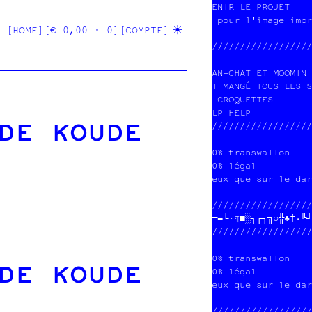
ENIR LE PROJET    
 pour l'image impr
[HOME]
[€ 0,00 · 0]
[COMPTE]
//////////////////
AN-CHAT ET MOOMIN 
T MANGÉ TOUS LES S
 CROQUETTES       
LP HELP           
DE KOUDE
//////////////////
0% transwallon    
0% légal          
eux que sur le dar
//////////////////
═≡└·¶■░┐┌┐╗■╬♣†•╚┘
//////////////////
0% transwallon    
DE KOUDE
0% légal          
eux que sur le dar
//////////////////