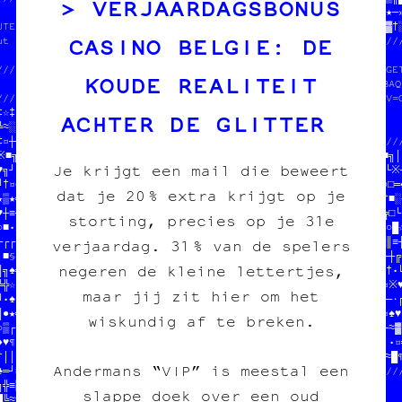
VERJAARDAGSBONUS
                      ///////////////////////////////═▓╬║╝♥†·♣★─»
UTENIR LE PROJET╬■ ·  //                           //·╝¶¶○«║█╝▓†░
CASINO BELGIE: DE
ut pour l'image impr╬m//  JEAN-CHAT ET MOOMIN    ////////////////
            ═     ╚─ ≈//  ONT MANGÉ TOUS LES SOUSV/ @            
///////////////////♣┘///  EN CROQUETTES          E2  $EKN-CHAP ET
KOUDE REALITEIT
          //▒★┘┘•☆║▓╚‡//  HELP HELP              //  O@P MANG& @O
////////////////////////                         //  =N PROQU2=TE
‡☆‡¶★♣□≡□//           ///////////////////////////// ¥HELP HELF   
ACHTER DE GLITTER
╚≈░≈▓‡☆┐♣//  JEAN-CHAT ET MOOMIN      //«•○♣█≈♠▒┐//              
‡¤┼┘╬╔«┌│//  ONT MANGÉ TOUS LES SOUS  //»»└╚═·☆█○////////////////
※■╗╔·♣♠┼═//  EN CROQUETTES            //≈╚♠□♣≈★□♣▒♦│░■♣♥≡═┐•♦■╗│♦
Je krijgt een mail die beweert
♥╗┘†╬§┘┌※//  HELP HELP                //▒♦□☆·★†≡¤☆┌─※╗¶★●··≈•└※┘
※†¤♠┌‡┘※★//                           //‡▓┐═¶┘≈»¤‡«─※╚•│※░‡■○□═♠
dat je 20 % extra krijgt op je
★▒★╗●└«•○///////////////////////////////┐¶█●║╬※┐╔♥╚▒□»≡┘╝┌●○•†■░♣
♥┼≡─†│░▓♦†★♥═//////////////////////////////////♥▒¶«║¤╬█┘▒═‡≡※╔□└†
storting, precies op je 31e
○■•»│─●║│┘○║·//                       //     ///////////┼¤♠♣†¤○█☆
─┌┌┌──┘░┘■═░¤//  onWfai2 des $inOZ    /8     //       //♠○♦╝░▓║≡┼
verjaardag. 31 % van de spelers
┐■§«╬※○·╬≈╗♦╗//  5es af9ic2es T    6  /Kmée  //-NOUS  //○┼♠«╝┼┼╔★
negeren de kleine lettertjes,
║╗♠╗»»♠¤═─┐¶□//  des Da4tes Uostales  //     //OGNON  //•♥§┌┌│†•╚
╚╬☆└§■└※¤╬█♠╗//  des €o2ter10F  |/2   /////////ERCI   //─«╗♦«¤※♥
maar jij zit hier om het
╝•♠§═┐≈§●╚╔■»D/ O ₿     ≈ │         5 //  JEAN-CHAT   //♠─☆«┐■─·╔
║●★╗░╬░║║░═└♥N┌1/N/»E=//3W//HYL/I//J////              //♥░※░■¤♠♥♦
wiskundig af te breken.
○▒┌¶█─▓★╗═│▒○║░·≈╗└┐═▒╚┐·█♦┐╗─≡┐≡▓║╗♥♦//////////////////♦─»┼┼─≈▓╔
♦♥¶╚///////////////////////////═§╔/★┘┼¤※≈‡»♥╗≡¶≈═※¤‡«★♣└○║≈─†┐•¤
†═│«//                         └ //─•▓♦┐♣═╬»┘│«░▓▒╔♦┼♦■※¶♦♣†♦≈█¶▓
Andermans “VIP” is meestal een
♣═┘≡//  $$$  DU POGNON  $$$      ////////////////////////////////
╗╬≡▒//  POUR COPIE CARBONE ASBL  »//                             
slappe doek over een oud
█╚≈♥//                           ///  SOUTENIR LE PROJET         