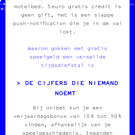
└•●║////////////////////////////////  tout pour l'image imprimée 
motelbed. 5 euro gratis credit is
¤♦□♠///////////////////////////«└▒//                            
geen gift, het is een slappe
push‑notification die je in de val
lokt.
Waarom gokken met gratis
speelgeld een verspilde
tijdsdiefstal is
DE CIJFERS DIE NIEMAND
NOEMT
Bij Unibet kun je een
verjaardagsbonus van 10 % tot 50 %
vinden, afhankelijk van je
speelgeschiedenis. 3 maanden