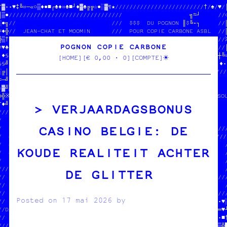
†▓••♥‡╚¤─«○▒♦●■┌♣♦¤♣■┘♦▓♣╔╔☆●░▓¶★/////////////////////«/♣/†/♠/♥/│
║▒●////////////////////////////////                   ╗≈┘     //○
░●╗//                           ///  $$$  DU POGNON ║$╚•┐     //║
≈♦╬//  JEAN-CHAT ET MOOMIN      ///  POUR COPIE CARBONE ASBL  //║
╬▒†//  ONT MANGÉ TOUS LES SOUS  ///                       ☆  ★//─
Skip
POGNON COPIE CARBONE
≈♥♣//  EN CROQUETTES            ///////////////////////█//║¤////│
·♦§//  HELP HELP                ///              //♣└╚★╚«○»│♥¤┼╚¤
to
[HOME]
[€ 0,00 · 0]
[COMPTE]
§§╝//                           ///////////////////§♥▒□§□※═¶║┐♦•┌
content
░┐│///////////////////////////////┘※╚┘///////////////////////////
≈─╝¶»┘┘«※┌░»≈★□≡▒└○≈♦☆┌≡※┐║┼╗•┘†·░┼┼‡░//                        
☆▓╝▒■¤«┼║─«≈·«•·█♠╚▒○★╚♣╔†▓※┘★•╗║•☆□╝╔//  JEAN-CHAT ET MOOMIN    
≡╬※╚¤†≡≈░♦≡╚«╚□▒▓▒¶─┘▓┌·╗≡╝▒╚※└»╝╬¶│††//  ONT MANGÉ TOUS LES SOU
VERJAARDAGSBONUS
†♦╝§≈♠░┘≈«═║║≈┌┐≡‡║─§§╗♦─═╔┌╗‡═♥─□┌★§†//  EN CROQUETTES          
//////////////////////////╔╔≡╔□★│╔♥▒█●//  HELP HELP              
/                       //─┘┘╬▒§♦○└╝┐╗//                         
CASINO BELGIE: DE
/  on fait des pin's    //┐□☆•♦¤█‡●※†│///////////////////////////
/  des affiches         //○»▒♦╬※♣░╚//////////////////////////////

/  des cartes postales  //└†▓▒♠┘□╝▒//                           /
KOUDE REALITEIT ACHTER
/  des posters          //♣█│○║┘▒«═//  $$$  DU POGNON  $$$      /
/                       //¤┐•╗╝▒└┐•//  POUR COPIE CARBONE ASBL  /
DE GLITTER
////////////////////////////≈////////////////////////////////   /
//                         $    //                         //////
//  SO0\E8IR LE PRMJES    U+V   9/00% transwallon          //   /
//  touI€poCO3l'image im3|J₿ée  //00% légal                //////
Posted on
17 mai 2026
by
//  NW  ¥ 0 C   $ O  UL     LX  //ieux que sur le★d§rkweb  //••♥░
//XJ///I/Q/X//////B//4//W///7//4//               ¶    ¤    //†┐♥┘
//                       //♥╗///////////////////////♦//////█/♦•■†
///////////////////////////█☆//////////////////┼§♠○♣♥»╚┘♦└▓≈▒╔▒╬█