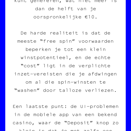
kunt genereren, wat niet meer is
dan de helft van je
oorspronkelijke €10.
De harde realiteit is dat de
meeste “free spin” voorwaarden
beperken je tot een klein
winstpotentieel, en de echte
“cost” ligt in de verplichte
inzet‑vereisten die je afdwingen
om al die spin‑winsten te
“washen” door talloze verliezen.
Een laatste punt: de UI‑problemen
in de mobiele app van een bekend
casino, waar de “Deposit” knop zo
klein is dat je met zelfs een