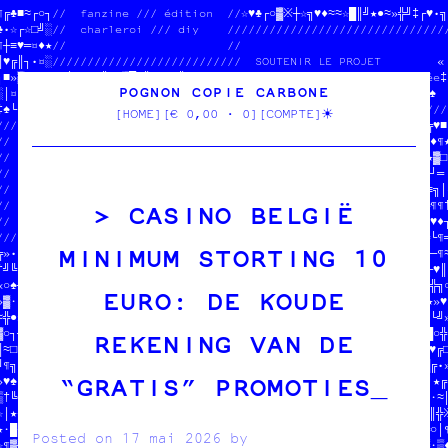
¶╔♣■≈┌┘┐//  fanzine /// édition  //☆♥♣┌○▓※┼☆╗♥♦≈╝☆█║╝★●≈»╬╝‡┌♥•╗·
♣•☆┌☆□╝░//  charleroi /// diy    ////////////////////////////////
¶┼≡♥═¤♦★//                       //                              
║♥╔║♦•¤░///////////////////////////  SOUTENIR LE PROJET     └  «┌
┐■»▒□█♣╗╗†└★¤□»║♣«▒█╔╬═□═■┌○※♥●★╔//  tout pour l'image impri≡ée‡ 
Skip
POGNON COPIE CARBONE
░│¤│═█¤♣○※▒♣□┘·¤†☆╬««☆«┘┘≈※♦☆♥▓≡█//                         ╚♠  
‡♠└│☆░»╗╚‡▒─│•¤†╬╚└╝※█□╗‡†□█§////////////////////////////////////
to
[HOME]
[€ 0,00 · 0]
[COMPTE]
///////////////////////////└≈//     B 3€J4@04B5 Z GZT / ₿B //╔♥■╚
content
//                       //║║//  1S0K $XaLEw&PloS     @6 O D/¤║¶★
//  on fait des pin's    //═░//  140T lHg4P/X          L LO/Q─♠▓□
//  des affiches         //╗★//  N8&=x W6e s#K£le£3*PRIe4 =MV└┐┘═

//  des cartes postales  //┼┘//   ¥   #J¥3 E          L  B /-≡╗│«
CASINO BELGIË
//  des posters          //≡▓/////6Q=₿#4//2J/-6OV/MU%₿///₿%\8═¶¶†
//                       ///////////////////////////////♣█‡║♣»♥█┐
///////////////////////////  //                       //♠≡▓♦░╚└¶═
MINIMUM STORTING 10
╔»•†╚┐┘╚└//  on fait des pin'//  49QBI+LNd83€pinQs    //╗┌█♥★╝─¶≈
†╝╚┌·†♣†»//  des affiches    //  desA¥L8i8hes   IO P  //·○♠≈※│┌♥║

«○♠─│¶■¶─//  des cartes posta//  KZL c\rt8P FFGt0+es  //§┌┌║┼★╬╗○
EURO: DE KOUDE
»▓·●╔»≡└□//  des posters     //  |eH ₿oMVeXs          //»▒※─●★»♥└
≈╬●»○└¶•♣//                  //C|        =8 3*B8Y F  6//☆╔╔═♣┘└╝»
REKENING VAN DE
▓○┐┘□╚♠■♥/////////////////////////////£///E&££//%/7BG8/-•║★«※█○╬│
║≈□†☆※═•»╬♠♠┐┌┌┐≡▓♠«//////////////////////////////////†»♣└≈┘»♥╔□‡
╝¶╗¤┘└¶█▒¶♣≈╚‡♠┐┼│╔□//                       //     //─□▒○█»■‡╔•»
“GRATIS” PROMOTIES
»♥♠│¶‡†★┐■╝─§♥┼░░☆│¤//  PAPIER /// CARBONE   //     //║│•※†☆┘┘★╔‡
▒†╚♠‡╗█▒─█░·‡≈█┌■♣▒♠//  fanzine /// édition  //mée  //□─♠≡‡■≡♦·≈║
☆│★☆╬┌¤╝♦«┐╔☆╚¶┘▒※≈≡//  charleroi /// diy    //     //╝□┌║┘※»║╬※
★·█─///////////////////////////              /////////╬¶╚│●█╔╚○│¶
Posted on
17 mai 2026
by
☆¶▓─//                       //////////»●//////┐□┘♦└╔☆≡═╔†≈○┼▒·▒♦