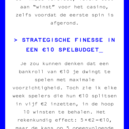
aan “winst” voor het casino,
zelfs voordat de eerste spin is
afgerond.
STRATEGISCHE FINESSE IN
EEN €10 SPELBUDGET
Je zou kunnen denken dat een
bankroll van €10 je dwingt te
spelen met maximale
voorzichtigheid. Toch zie ik elke
week spelers die hun €10 splitsen
in vijf €2 inzetten, in de hoop
10 winsten te behalen. Het
rekenkundig effect: 5 × €2 = €10,
maar de kans op 5 opeenvolgende