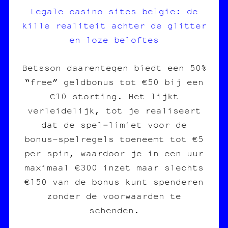
Legale casino sites belgie: de
kille realiteit achter de glitter
en loze beloftes
Betsson daarentegen biedt een 50%
“free” geldbonus tot €50 bij een
€10 storting. Het lijkt
verleidelijk, tot je realiseert
dat de spel‑limiet voor de
bonus‑spelregels toeneemt tot €5
per spin, waardoor je in een uur
maximaal €300 inzet maar slechts
€150 van de bonus kunt spenderen
zonder de voorwaarden te
schenden.