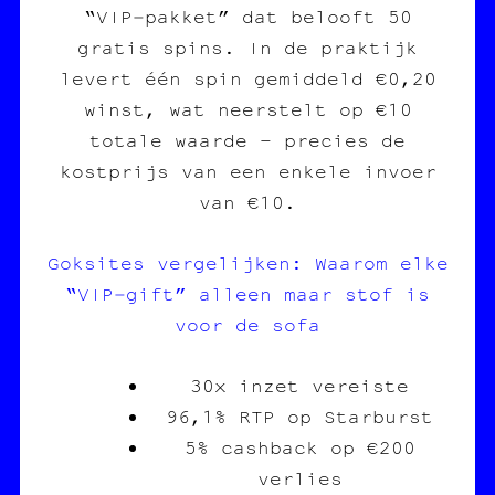
“VIP‑pakket” dat belooft 50
gratis spins. In de praktijk
levert één spin gemiddeld €0,20
winst, wat neerstelt op €10
totale waarde – precies de
kostprijs van een enkele invoer
van €10.
Goksites vergelijken: Waarom elke
“VIP‑gift” alleen maar stof is
voor de sofa
30x inzet vereiste
96,1% RTP op Starburst
5% cashback op €200
verlies