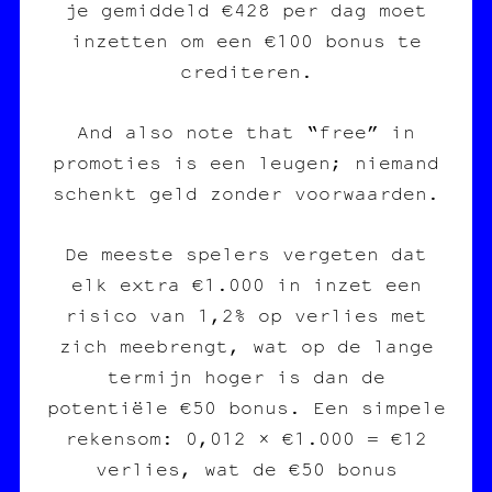
je gemiddeld €428 per dag moet
inzetten om een €100 bonus te
crediteren.
And also note that “free” in
promoties is een leugen; niemand
schenkt geld zonder voorwaarden.
De meeste spelers vergeten dat
elk extra €1.000 in inzet een
risico van 1,2% op verlies met
zich meebrengt, wat op de lange
termijn hoger is dan de
potentiële €50 bonus. Een simpele
rekensom: 0,012 × €1.000 = €12
verlies, wat de €50 bonus