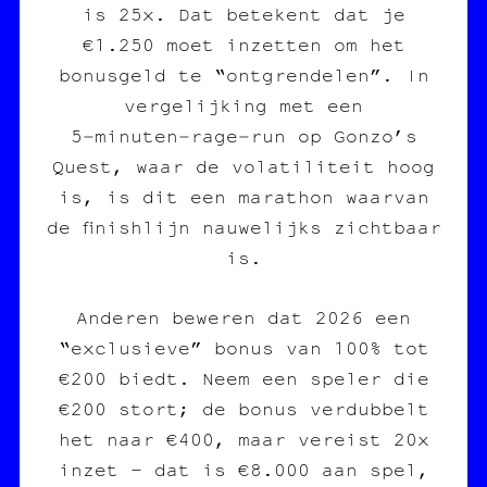
is 25x. Dat betekent dat je
€1.250 moet inzetten om het
bonusgeld te “ontgrendelen”. In
vergelijking met een
5‑minuten‑rage‑run op Gonzo’s
Quest, waar de volatiliteit hoog
is, is dit een marathon waarvan
de finishlijn nauwelijks zichtbaar
is.
Anderen beweren dat 2026 een
“exclusieve” bonus van 100% tot
€200 biedt. Neem een speler die
€200 stort; de bonus verdubbelt
het naar €400, maar vereist 20x
inzet – dat is €8.000 aan spel,