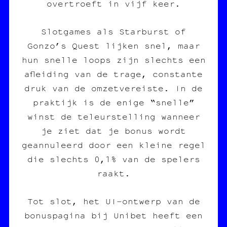
overtroeft in vijf keer.
Slotgames als Starburst of
Gonzo’s Quest lijken snel, maar
hun snelle loops zijn slechts een
afleiding van de trage, constante
druk van de omzetvereiste. In de
praktijk is de enige “snelle”
winst de teleurstelling wanneer
je ziet dat je bonus wordt
geannuleerd door een kleine regel
die slechts 0,1% van de spelers
raakt.
Tot slot, het UI‑ontwerp van de
bonuspagina bij Unibet heeft een