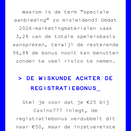
Waarom is de term “speciale
aanbieding” zo misleidend? Omdat
2026‑marketingmaterialen vaak
3,2% van de totale spelersbasis
aanspreken, terwijl de resterende
96,8% de bonus nooit kan benutten
zonder te veel risico te nemen.
DE WISKUNDE ACHTER DE
REGISTRATIEBONUS
Stel je voor dat je €25 bij
Casino777 inlegt, de
registratiebonus verdubbelt dit
naar €50, maar de inzetvereiste