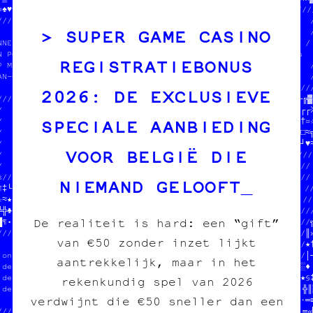
¤♠‡※─│║─«┌░╚‡※╚○░≡♥·♦•≈†╔║╚┼≈○╚┌▓※♦┼§└●/////////////////////////
//////////////////////////·¤▓¤○╬§•●‡≡♣‡//                       /
SUPER GAME CASINO
          //            //─•♣│●¶‡≡╬♣└▒¤//  on fait des pin's    /
NNE-NOUS  //on          //▒‡┼▒═»■·╝╗·»╝//  des affiches         /

N POGNON  //            //└□※▒└╔«█╝┘♦┼¶//  des cartes postales  /
REGISTRATIEBONUS
P MERCI   //le darkweb  //♣╚‡╬•●♠○══▒≡≈//  des posters          /
AN-CHAT   //            //╬♦≡≈═─▒♣░♥┐■●//                       /
          //////////////////////////////////////////////////┐////
2026: DE EXCLUSIEVE
//////////////////////////                        //※★╗║¤└■☆»─╔▓♠
/              //       //ENIR LE PROJET          //█○♣≡■●·♠≈╚┌┌※
SPECIALE AANBIEDING
/  DONNE-NOUS  //BONE   // pour l'image imprimée  //┼▓♥·¶▒§█§¤†¤☆
/  TON POGNON  //ition  //                        //♣│♦▓╝┐└☆♦└□≈╗
/  STP MERCI   //diy    ////////////////////////////└║«│♠╗█└│╚┘♥≈
VOOR BELGIË DIE
/  JEAN-CHAT   //       //♥═•║※┌┼¤▓└▓////////////////////////////
/              ///////////║█▒║░§╗─§•╗//                       // 
/////////////////└╗┘¤★♠≈‡──╔╬‡╚»»≈«■─//  PAPIER /// CARBONE   // 
NIEMAND GELOOFT
¶‡└«○□¶♠□└♥‡♣»●♥·█■┘«└※┘※□█☆┌┼†┌♠─★♦‡//  fanzine /// édition  //
☆≈★○¶─☆≈«♠※♣¤☆┼■▓═♦♥┼┐○·¤═─╬¤░¶•///////  charleroi /// diy    // 
╚╬♣♦│■≈░╗╔╬■░‡╬○╔▒╝≈┼┐█┌■═♠█☆■╝└//   //                       ///
De realiteit is hard: een “gift”
█¶•┌»║╝╬╗░└»♠«‡●¤▒┘█═█┘■┐♣■♣‡░║♠//  $///////////////////////////╗
////////////////////////☆╚§≈││║·//  POUR COPIE CARBONE ASBL  //║»
van €50 zonder inzet lijkt
                      //═·█≈·┐┘■//                           //★†
 on fait des pin's    //●≡╗■•¤╔┘///////////////////////////////│─
aantrekkelijk, maar in het
 des affiches    ///////////////////////////////·♦»»╝□─■█♥●█┐♦†·♦

 des cartes posta//                       //  //†♠≈┌♦╗††●─┌•░♦★§○
rekenkundig spel van 2026
 des posters     //  PAPIER /// CARBONE   //  //«†§♥╔♦■·«※≈☆○┐╬║└
verdwijnt die €50 sneller dan een
                 //  fanzine /// édition  //  //«≈‡☆·─♥≡└●≈┘·╚·═≡
///////////////////  charleroi /// diy    //  //※♦╗≡«¶☆¶·≡≈♥┼┘═«█