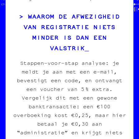
 charleroi /// diy   //                       //////»═‡□└♦╬╔╝█♠─¤
                     ////////////≡//†///////////•♦§─┼§■●└«╬╚≡□║░
WAAROM DE AFWEZIGHEID
VAN REGISTRATIE NIETS
MINDER IS DAN EEN
VALSTRIK
Stappen‑voor‑stap analyse: je
meldt je aan met een e‑mail,
bevestigt een code, en ontvangt
een voucher van 5 % extra.
Vergelijk dit met een gewone
banktransactie: een €100
overboeking kost €0,25, maar hier
betaal je €0,30 aan
“administratie” en krijgt niets