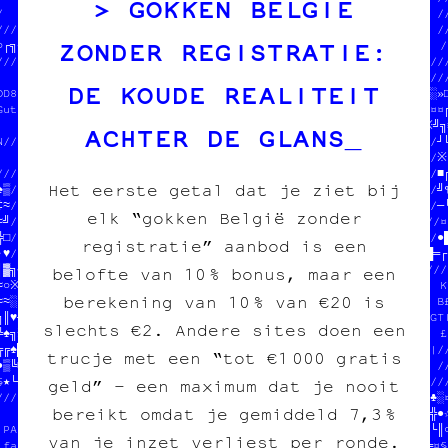
GOKKEN BELGIË
/*3F/Z2I1YVP€8₿\R/X/+/BO//F8//%9/Y*//////-/M/zine /// édition  //
//////////////////////////////┐░║┼‡░♠†//  charleroi /// diy    //
ZONDER REGISTRATIE:
·┌╗☆╚●¶†█¤─□‡┌※▒♠«≈•╝‡┼╔¶☆≈▓┐╚///////////////////////////      //
//////////////////♣//////╬///☆//                       //////////
                      ‡    //‡//  PAPIER /// CARBONE   //  //////
DE KOUDE REALITEIT
OUTENIR LE PROJET▒         //»//  fanzine /// édition  //  //¶░»□
out pour l'imag♥ □mprimée  //╚//  charleroi /// diy    //  //║¤¤╔
                       †   //┌//                       //  //※╝╗≡
ACHTER DE GLANS
////////////////////☆■///////■/////////////////////////////////┘╚
           //////////////////♠////////                       //※†
/////////////              //─§╚┘☆┌☆//  PAPIER /// CARBONE   //■╔
Het eerste getal dat je ziet bij
♠▒//  PAPIER /// CARBONE   //·‡┌│‡└┐//  fanzine /// édition  //╝¶
‡≈//  fanzine /// édition  //╔╔♥▒‡≈╝//  charleroi /// diy    //─└
elk “gokken België zonder
≈╝//  charleroi /// diy    //★§╚─●─┐//                       //¤└
╬□//                       //╬≡─♦┌┼★///////////////////////////●█
registratie” aanbod is een
·♥///////////////////////////│¶□¶╚♦┌♥●☆─○╬░•■□¶┐≈♥┘╬┌═░═□─▓★※█═┌†
│▓╗♠≡※┌•/////////////////////////////////////////////////////////
belofte van 10 % bonus, maar een
≈○※¶┐│═┘//                        //                             
berekening van 10 % van €20 is
≈≈░│═┌┘♣//  100% transwallon      //  SOUTENIR LE PROJET         
░║♥┘┼★●╚//  100% légal            //  tout pour l'image imprimée 
slechts €2. Andere sites doen een
╚♠╗※♦┌╔┘//  mieux que sur le darkw//                             
╔╔♠█╚□‡░//                        ///////////////////////////////
trucje met een “tot €1 000 gratis
●▒╚■▒╚┼†////////////////////////////////                       //
░★└┼┐♥┌┼/////////////////////////////////////////////////////////
geld” – een maximum dat je nooit
///////////////////////                       //  //██☆★•║│█♦░♣░│
bereikt omdat je gemiddeld 7,3 %
                     //  PAPIER /// CARBONE   //  //┼║†★★§†«○♠╬●☆
 PAPIER /// CARBONE  //  fanzine /// édition  //  //┐┘»└└•●•╚☆▒║○
van je inzet verliest per ronde.
 fanzine /// édition //  charleroi /// diy    //  //♣▓†┘※♠♠█●═¤§·