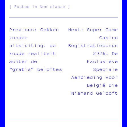
Posted in Non classé
Previous:
Gokken
Next:
Super Game
zonder
Casino
NAVIGATION
uitsluiting: de
Registratiebonus
DE
koude realiteit
2026: De
L’ARTICLE
achter de
Exclusieve
“gratis” beloftes
Speciale
Aanbieding Voor
België Die
Niemand Gelooft