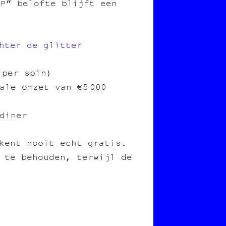
IP” belofte blijft een
hter de glitter
 per spin)
ale omzet van €5 000
 diner
kent nooit echt gratis.
 te behouden, terwijl de