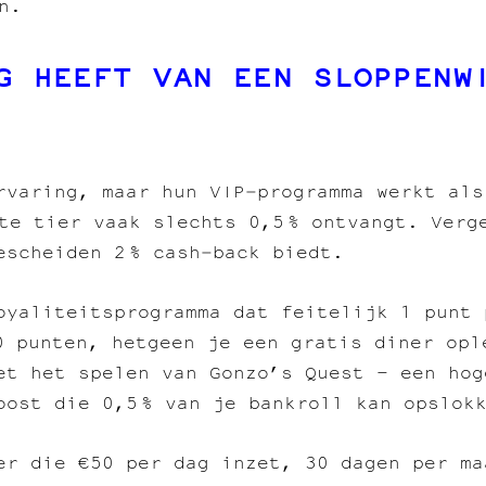
n.
G HEEFT VAN EEN SLOPPENW
rvaring, maar hun VIP‑programma werkt als
te tier vaak slechts 0,5 % ontvangt. Verg
escheiden 2 % cash‑back biedt.
oyaliteitsprogramma dat feitelijk 1 punt 
00 punten, hetgeen je een gratis diner op
et het spelen van Gonzo’s Quest – een hog
oost die 0,5 % van je bankroll kan opslok
er die €50 per dag inzet, 30 dagen per ma