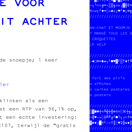
E VOOR
•┐└¤¤╔═•▒║╗»»┌▓╬‡≈
¶☆«┐┘●═░«♠«┌♥┘♦┐≡╗
IT ACHTER
//////////////////
AN-CHAT ET MOOMIN 
T MANGÉ TOUS LES S
 CROQUETTES       
LP HELP           
//////////////////
de snoepje; 1 keer
†●□≡═♣★┐┘■♥▓┘▒†♦†•
//////////////////
                  
 fait des pin's   
s affiches         
ler
s cartes postales 
s posters         
klinken als een
                  
//////////////////
st een RTP van 96,1% op,
▒▓■♥┼¶╚╬┼╬≡¶≈░※┼╗¤
t een echte investering:
─·♥•»░┼╝╝╔└■└┐╔○†═
▓♦♦┌█¶┘☆○†«░♥‡╬★●║
€107, terwijl de “gratis
//////////////////