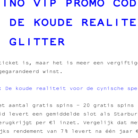
SINO VIP PROMO COD
: DE KOUDE REALITE
” GLITTER
ticket is, maar het is meer een vergiftig
gegarandeerd winst.
: De koude realiteit voor de cynische spe
et aantal gratis spins – 20 gratis spins 
id levert een gemiddelde slot als Starbur
erugkrijgt per €1 inzet. Vergelijk dat me
ijks rendement van 7 % levert na één jaar 