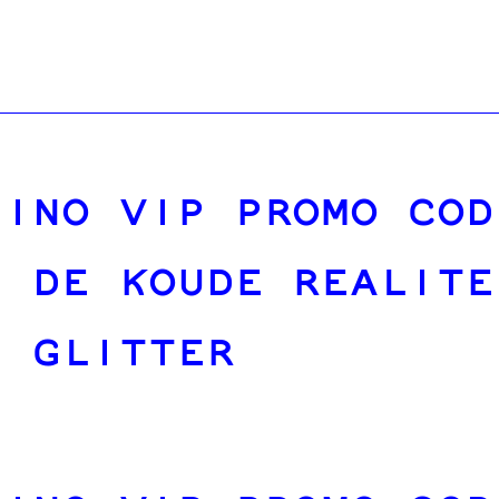
SINO VIP PROMO COD
: DE KOUDE REALITE
” GLITTER