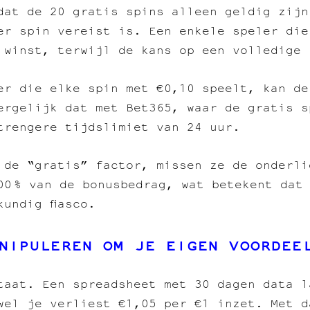
dat de 20 gratis spins alleen geldig zijn
er spin vereist is. Een enkele speler die
 winst, terwijl de kans op een volledige 
er die elke spin met €0,10 speelt, kan de
ergelijk dat met Bet365, waar de gratis s
trengere tijdslimiet van 24 uur.
 de “gratis” factor, missen ze de onderli
00 % van de bonusbedrag, wat betekent dat
undig fiasco.
NIPULEREN OM JE EIGEN VOORDEE
taat. Een spreadsheet met 30 dagen data l
wel je verliest €1,05 per €1 inzet. Met d