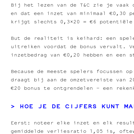
Bij het lezen van de T&C zie je vaak 
en dat een inzet van minimaal €0,30 p
krijgt slechts 0,3×20 = €6 potentiële
But de realiteit is keihard: een spel
uitreiken voordat de bonus vervalt. V
inzetbedrag van €0,20 hebben en een s
Because de meeste spelers focussen op
draagt bij aan de omzetvereiste van 2
€20 bonus te ontgrendelen – een rekenk
HOE JE DE CIJFERS KUNT MA
Eerst: noteer elke inzet en elk resul
gemiddelde verliesratio 1,05 is, ofte