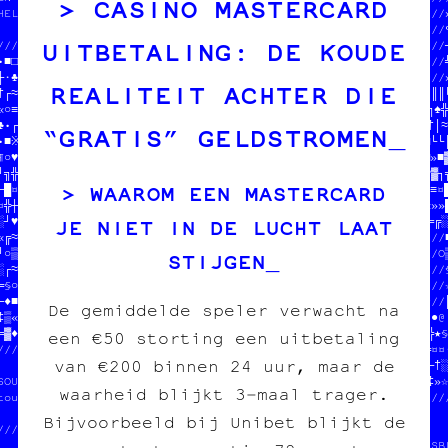
CASINO MASTERCARD
HELP HELP                //│╚═//                            ////»
   /////////////////////////////  100% transwallon          ////¶
UITBETALING: DE KOUDE
/////                         //  100% légal                ////┐
•■□//  $$$  DU POGNON  $$$    //  mieux que sur le darkweb  ////╝
┼·♣//  POUR COPIE CARBONE ASBL//                            ////»
REALITEIT ACHTER DIE
†┌≈//                         ///////////////////////////†////║║╚
«○≡////////////////////////////////«※«☆//  DONNE-NOUS  //─╔┌□╗♠╬
♣•┌////////////////////////////////※█♥║//  TON POGNON  //═♣§┐†│≈
“GRATIS” GELDSTROMEN
•■※†╗†▒╗┐└‡¶§※╝≡┌┐★♦╗★§†█▒╚╔╬█□█═╔≡»☆‡♣//  STP MERCI   //┘≡†¤└└│
╚○♥※«•♠≡▓·≡♥≡»§║╚▓─□═╚▒┘█♠░※☆♠‡»¶┘█┐╚╗│//  JEAN-CHAT   //╚≈≡□»■▓
┘╗«¤¶≡╬☆☆░♣┌≈┘║┐·─╚●·░□♦□║╬●‡≡─•■≈░─┼†═//              //♦♦‡‡♥▓┐╗
WAAROM EEN MASTERCARD
─█¤╚░●□※≈▓║└■★═«═§╬»★†‡≈╬»○┐○┘※░═╗≡║╬‡╝//////////////////╚■┼┌≡¤█
¤╬┼▓▓♦///////////////////////////////┘/╔░☆«□─☆«└┌─≡┌╔¶▒═☆┌░░┌«»»█
JE NIET IN DE LUCHT LAAT
░┘♥†·═//                              ┘/☆▒░♠‡★╚※§☆¤═♠¶╬╝¶»·§══╔░
«╔≈┼¶‡//  SOUTENIR LE PROJET     ///////////////////////////┌///■
┘○▒¶║•//  tout pour l'image impri//                         ♣ //▒
STIJGEN
░┌≈╬╬■//                         //  $$$  DU POGNON  $$$      //§
═§○┼☆│/////////////////////////////  POUR COPIE CARBONE ASBL  //☆
─♦■•└♦//                         //                           //║
De gemiddelde speler verwacht na
‡▒«░█¶////////////////////////////////////////////////////////●/└
═▓♦┼●•╬█¶○─»§▒╔╔░─┘≈¶«¶♠‡§═·※♥♦≡★//                       //▓╬★§
een €50 storting een uitbetaling
////////////////////////////////////////////////////////////┐═¤¤·
van €200 binnen 24 uur, maar de
                            //          //   //╬╔┌□█†•│╗○○♥§¤─†░●
SOUTENIR LE PROJET          //CARBONE   //   //♠»┼▒‡╔║†┼☆║└█※‡»☆
waarheid blijkt 3‑maal trager.
tout pour l'image imprimée  // édition  /////////////////////////
                            //// diy    //                       
Bijvoorbeeld bij Unibet blijkt de
//////////////////////////////          //$$$  DU POGNON  $$$    
               ///////////////////////////POUR COPIE CARBONE ASBL