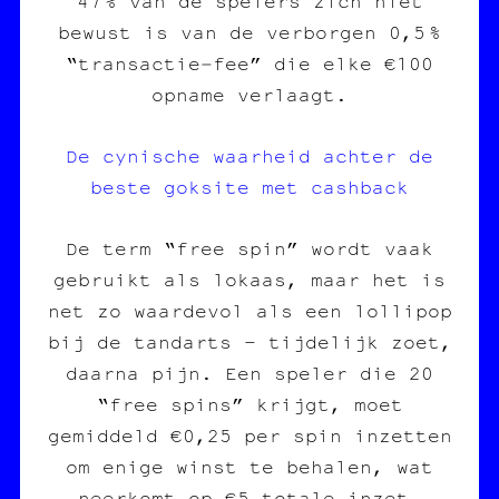
47 % van de spelers zich niet
bewust is van de verborgen 0,5 %
“transactie‑fee” die elke €100
opname verlaagt.
De cynische waarheid achter de
beste goksite met cashback
De term “free spin” wordt vaak
gebruikt als lokaas, maar het is
net zo waardevol als een lollipop
bij de tandarts – tijdelijk zoet,
daarna pijn. Een speler die 20
“free spins” krijgt, moet
gemiddeld €0,25 per spin inzetten
om enige winst te behalen, wat
neerkomt op €5 totale inzet.