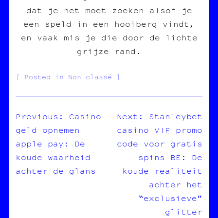
dat je het moet zoeken alsof je
een speld in een hooiberg vindt,
en vaak mis je die door de lichte
grijze rand.
Posted in Non classé
Previous:
Casino
Next:
Stanleybet
geld opnemen
casino VIP promo
NAVIGATION
apple pay: De
code voor gratis
DE
koude waarheid
spins BE: De
L’ARTICLE
achter de glans
koude realiteit
achter het
“exclusieve”
glitter