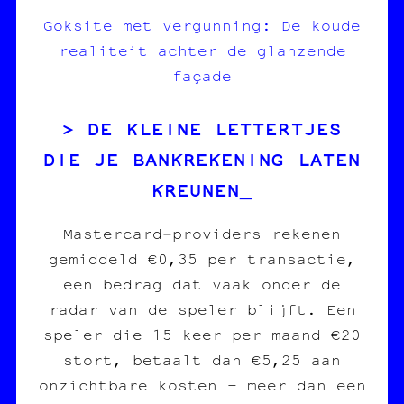
Goksite met vergunning: De koude
realiteit achter de glanzende
façade
DE KLEINE LETTERTJES
DIE JE BANKREKENING LATEN
KREUNEN
Mastercard‑providers rekenen
gemiddeld €0,35 per transactie,
een bedrag dat vaak onder de
radar van de speler blijft. Een
speler die 15 keer per maand €20
stort, betaalt dan €5,25 aan
onzichtbare kosten – meer dan een