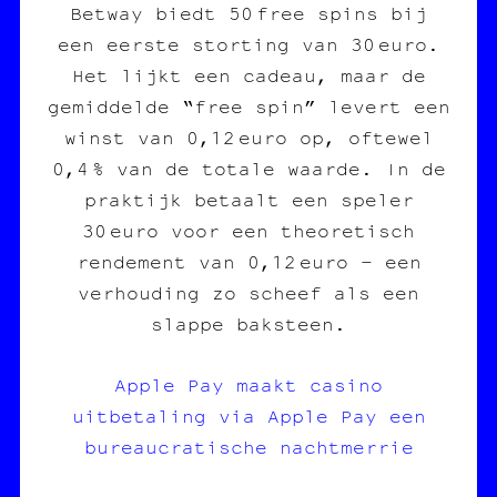
Betway biedt 50 free spins bij
een eerste storting van 30 euro.
Het lijkt een cadeau, maar de
gemiddelde “free spin” levert een
winst van 0,12 euro op, oftewel
0,4 % van de totale waarde. In de
praktijk betaalt een speler
30 euro voor een theoretisch
rendement van 0,12 euro – een
verhouding zo scheef als een
slappe baksteen.
Apple Pay maakt casino
uitbetaling via Apple Pay een
bureaucratische nachtmerrie