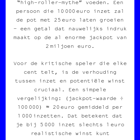
“high‑roller‑mythe” voeden. Een
persoon die 10 000 euro inzet zal
de pot met 25 euro laten groeien
– een getal dat nauwelijks indruk
maakt op de al enorme jackpot van
2 miljoen euro.
Voor de kritische speler die elke
cent telt, is de verhouding
tussen inzet en potentiële winst
cruciaal. Een simpele
vergelijking: (jackpot‑waarde ÷
100 000) ≈ 20 euro gemiddeld per
1 000 inzetten. Dat betekent dat
je bij 5 000 inzet slechts 1 euro
realistische winst kunt