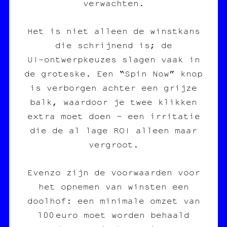
verwachten.
Het is niet alleen de winstkans
die schrijnend is; de
UI‑ontwerpkeuzes slagen vaak in
de groteske. Een “Spin Now” knop
is verborgen achter een grijze
balk, waardoor je twee klikken
extra moet doen – een irritatie
die de al lage ROI alleen maar
vergroot.
Evenzo zijn de voorwaarden voor
het opnemen van winsten een
doolhof: een minimale omzet van
100 euro moet worden behaald