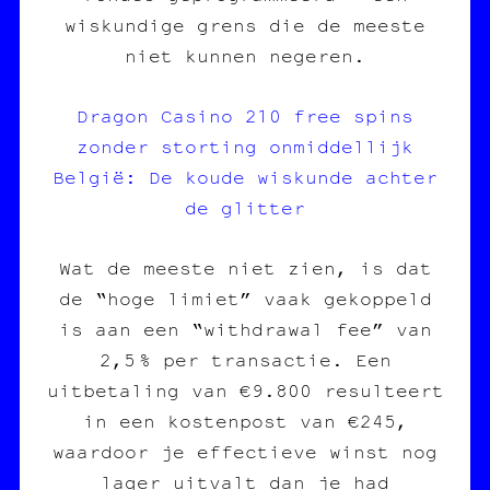
wiskundige grens die de meeste
niet kunnen negeren.
Dragon Casino 210 free spins
zonder storting onmiddellijk
België: De koude wiskunde achter
de glitter
Wat de meeste niet zien, is dat
de “hoge limiet” vaak gekoppeld
is aan een “withdrawal fee” van
2,5 % per transactie. Een
uitbetaling van €9.800 resulteert
in een kostenpost van €245,
waardoor je effectieve winst nog
lager uitvalt dan je had