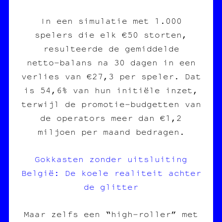
In een simulatie met 1.000
spelers die elk €50 storten,
resulteerde de gemiddelde
netto‑balans na 30 dagen in een
verlies van €27,3 per speler. Dat
is 54,6% van hun initiële inzet,
terwijl de promotie‑budgetten van
de operators meer dan €1,2
miljoen per maand bedragen.
Gokkasten zonder uitsluiting
België: De koele realiteit achter
de glitter
Maar zelfs een “high‑roller” met