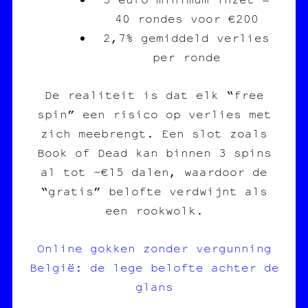
40 rondes voor €200
2,7% gemiddeld verlies
per ronde
De realiteit is dat elk “free
spin” een risico op verlies met
zich meebrengt. Een slot zoals
Book of Dead kan binnen 3 spins
al tot -€15 dalen, waardoor de
“gratis” belofte verdwijnt als
een rookwolk.
Online gokken zonder vergunning
België: de lege belofte achter de
glans