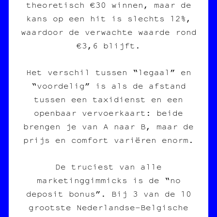
theoretisch €30 winnen, maar de
kans op een hit is slechts 12%,
waardoor de verwachte waarde rond
€3,6 blijft.
Het verschil tussen “legaal” en
“voordelig” is als de afstand
tussen een taxidienst en een
openbaar vervoerkaart: beide
brengen je van A naar B, maar de
prijs en comfort variëren enorm.
De truciest van alle
marketinggimmicks is de “no
deposit bonus”. Bij 3 van de 10
grootste Nederlandse‑Belgische