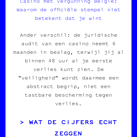
Casino met vergunning België:
Waarom de officiële stempel niet
betekent dat je wint
Ander verschil: de juridische
audit van een casino neemt 6
maanden in beslag, terwijl jij al
binnen 48 uur al je eerste
verlies kunt zien. De
“veiligheid” wordt daarmee een
abstract begrip, niet een
tastbare bescherming tegen
verlies.
WAT DE CIJFERS ECHT
ZEGGEN