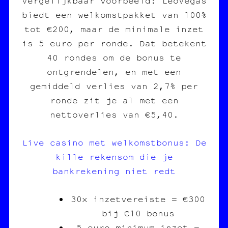
Vergelijkbaar voorbeeld: LeoVegas
biedt een welkomstpakket van 100%
tot €200, maar de minimale inzet
is 5 euro per ronde. Dat betekent
40 rondes om de bonus te
ontgrendelen, en met een
gemiddeld verlies van 2,7% per
ronde zit je al met een
nettoverlies van €5,40.
Live casino met welkomstbonus: De
kille rekensom die je
bankrekening niet redt
30x inzetvereiste = €300
bij €10 bonus
5 euro minimum inzet =