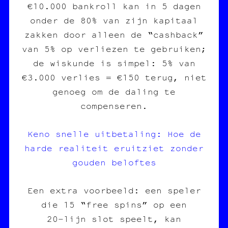
€10.000 bankroll kan in 5 dagen
onder de 80% van zijn kapitaal
zakken door alleen de “cashback”
van 5% op verliezen te gebruiken;
de wiskunde is simpel: 5% van
€3.000 verlies = €150 terug, niet
genoeg om de daling te
compenseren.
Keno snelle uitbetaling: Hoe de
harde realiteit eruitziet zonder
gouden beloftes
Een extra voorbeeld: een speler
die 15 “free spins” op een
20‑lijn slot speelt, kan