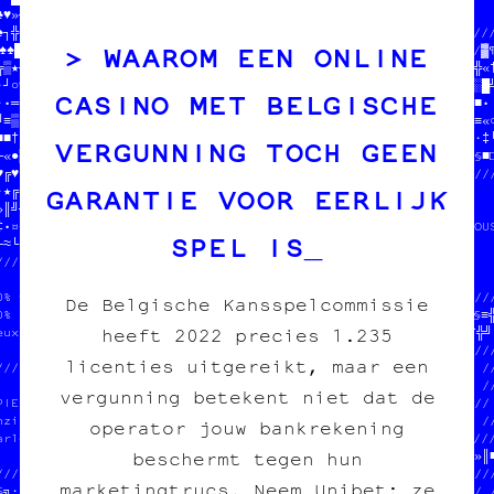
♣♥»┼★≈▒¶♣═/////////////////////////////////                ╔     
♠┐╬★□☆□»†♠★╬‡♦☆║★║○│☆♠¶※○┌※‡♣■┘░┼┌└★└┌░┌•///////////////////////
WAAROM EEN ONLINE
♠♠█▒※═╝¶‡/////////////////////////////////////////////////////▓¶
╔▒★─╗¶▓▒¤//                       ///              //       //╬«†
·┘○♥┌═¤§¤//  on fait des pin's    ///  DONNE-NOUS  //BONE   //░█╝
CASINO MET BELGISCHE
·•═○†»└¶╝//  des affiches         ///  TON POGNON  //ition  //░■•

╝≡▒╚»♥♥♠♣//  des cartes postales  ///  STP MERCI   //diy    //≡«○
■■††♦○╚¤┼//  des posters          ///  JEAN-CHAT   //       //·‡└
VERGUNNING TOCH GEEN
─«●▒»○│•¤//                       ///              ///////////§■□
♥╔♥·─§┘╗○////////////////////////////////////////////////////////
GARANTIE VOOR EERLIJK
·★╔┌░┐▓†▓│┌★«□□♠╔★★★└♣▓†●│♣╝┐□□│≈□♦║┌▒//                       /%
»║╝─·≈¶•┼†┌¶♣///////////////////////////  QU*DU& €/2 CS¥@OY&   9/
‡•¤★★▓■♥»‡║═♦//                       //  QH£Ji8eMXV1|¥YLt=@₿IU/+
SPEL IS
─≈└●▒☆§♥≡╚††·//  $$$  DU POGNON  $$$  //  28a%I8J₿IW/VN 2BW    M3
////////////////////////////CARBONE AS//  WD4$ + DC            /U
                        ////          //=R-8/¥@//78/O/XE//-I/6T#/
0% transwallon          /////////////////////////////////////////
De Belgische Kansspelcommissie
0% légal                ////┌«▓└▓‡»§≡‡☆│○‡─█†※╝■╚‡※♥¶●┌†≡■╬»§§≡╬
heeft 2022 precies 1.235
eux que sur le darkweb  ////☆╚╬●┘¤·│♠※┐♣※§★«═│░●†¶─·┌•†♣※¤▓█†╬╝·
                        ////▓††//////////////////////////////////
licenties uitgereikt, maar een
//////////////////////////▓╚♦≈♠//                       //     //
                   //   //¶█«○■//  on fait des pin's    //     //
vergunning betekent niet dat de
PIER /// CARBONE   //   //┼┘★■★//  des affiches         //mée  //

nzine /// édition  //   //□■«●●//  des cartes postales  //     //
operator jouw bankrekening
arleroi /// diy    //b  //※═☆«※//  des posters          ////////
beschermt tegen hun
           //////////////////////        ≈      ─╝≈  »▒ //■▒¶·»║■
/////////////              //  //////////////////////////////////
marketingtrucs. Neem Unibet: ze
§╗·│╗└§▒»»¤//  DONNE-NOUS  //BON//                           // /