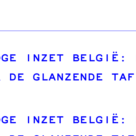
OGE INZET BELGIË: 
R DE GLANZENDE TAF
OGE INZET BELGIË: 