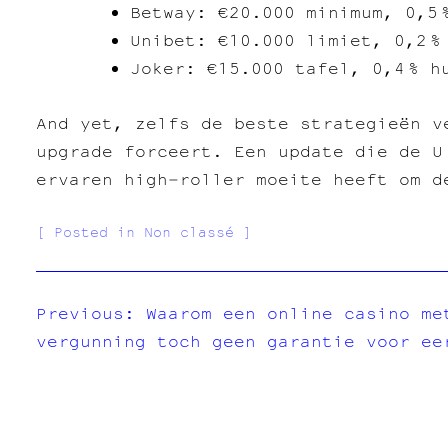
Betway: €20.000 minimum, 0,5 
Unibet: €10.000 limiet, 0,2 %
Joker: €15.000 tafel, 0,4 % h
And yet, zelfs de beste strategieën v
upgrade forceert. Een update die de U
ervaren high‑roller moeite heeft om d
Posted in Non classé
Previous:
Waarom een online casino me
vergunning toch geen garantie voor ee
NAVIGATION
DE