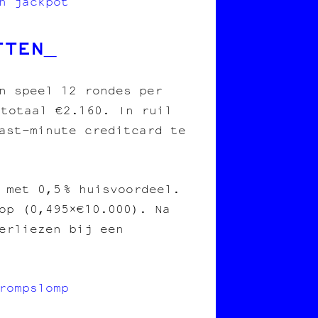
h jackpot
TTEN
n speel 12 rondes per
 totaal €2.160. In ruil
ast-minute creditcard te
 met 0,5 % huisvoordeel.
op (0,495×€10.000). Na
erliezen bij een
rompslomp