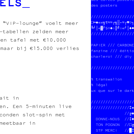
ELS
des posters       
//////////////////
□═╗««╗¶≈≈┌╗▒♦≈┌♥○┐
 “VIP‑lounge” voelt meer
╚┘│▓▓┘§○♠☆║╝☆«┘│♠●
e‑tabellen zelden meer
//////////////////
een tafel met €10.000
PAPIER /// CARBONE
 maar bij €15.000 verlies
fanzine /// éditio
charleroi /// diy 
//////////////////
% transwallon     
% légal           
ux que sur le dark
ait in
//////////////////
en. Een 5‑minuten live
////////////////‡★
              //╔♠
conden slot‑spin met
  DONNE-NOUS  //‡♦
meetbaar in
  TON POGNON  //□╔
  STP MERCI   //█‡