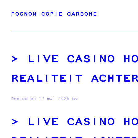
Skip
POGNON COPIE CARBONE
to
content
LIVE CASINO H
REALITEIT ACHTE
Posted on
17 mai 2026
by
LIVE CASINO H