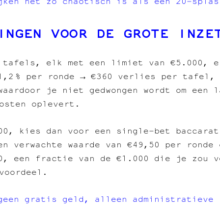
jken net zo chaotisch is als een 20‑splas
INGEN VOOR DE GROTE INZE
 tafels, elk met een limiet van €5.000, e
1,2 % per ronde → €360 verlies per tafel,
waardoor je niet gedwongen wordt om een l
kosten oplevert.
00, kies dan voor een single‑bet baccarat
en verwachte waarde van €49,50 per ronde 
0, een fractie van de €1.000 die je zou v
voordeel.
geen gratis geld, alleen administratieve 