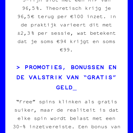
96,5 %. Theoretisch krijg je
96,5 € terug per €100 inzet. In
de praktijk varieert dit met
±2,3 % per sessie, wat betekent
dat je soms €94 krijgt en soms
€99.
PROMOTIES, BONUSSEN EN
DE VALSTRIK VAN “GRATIS”
GELD
“Free” spins klinken als gratis
suiker, maar de realiteit is dat
elke spin wordt belast met een
30‑% inzetvereiste. Een bonus van