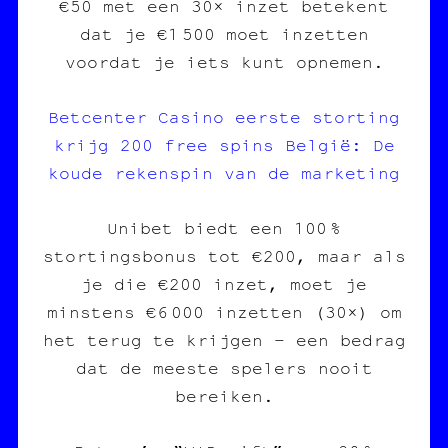
€50 met een 30× inzet betekent
dat je €1 500 moet inzetten
voordat je iets kunt opnemen.
Betcenter Casino eerste storting
krijg 200 free spins België: De
koude rekenspin van de marketing
Unibet biedt een 100 %
stortingsbonus tot €200, maar als
je die €200 inzet, moet je
minstens €6 000 inzetten (30×) om
het terug te krijgen – een bedrag
dat de meeste spelers nooit
bereiken.