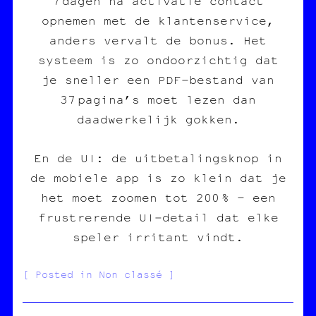
7 dagen na activatie contact
opnemen met de klantenservice,
anders vervalt de bonus. Het
systeem is zo ondoorzichtig dat
je sneller een PDF‑bestand van
37 pagina’s moet lezen dan
daadwerkelijk gokken.
En de UI: de uitbetalingsknop in
de mobiele app is zo klein dat je
het moet zoomen tot 200 % – een
frustrerende UI‑detail dat elke
speler irritant vindt.
Posted in Non classé