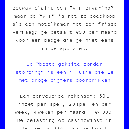
Betway claimt een “VIP‑ervaring”,
maar de “VIP” is net zo goedkoop
als een motelkamer met een frisse
verflaag; je betaalt €99 per maand
voor een badge die je niet eens
in de app ziet.
De “beste goksite zonder
storting” is een illusie die we
met droge cijfers doorprikken
Een eenvoudige rekensom: 50 €
inzet per spel, 20 spellen per
week, 4 weken per maand = €4 000.
De belasting op casinowinst in
België is 33 %, dus je houdt