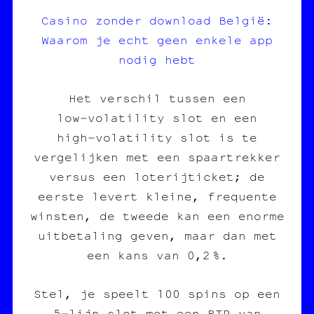
Casino zonder download België:
Waarom je echt geen enkele app
nodig hebt
Het verschil tussen een
low‑volatility slot en een
high‑volatility slot is te
vergelijken met een spaartrekker
versus een loterijticket; de
eerste levert kleine, frequente
winsten, de tweede kan een enorme
uitbetaling geven, maar dan met
een kans van 0,2 %.
Stel, je speelt 100 spins op een
5‑lijn slot met een RTP van