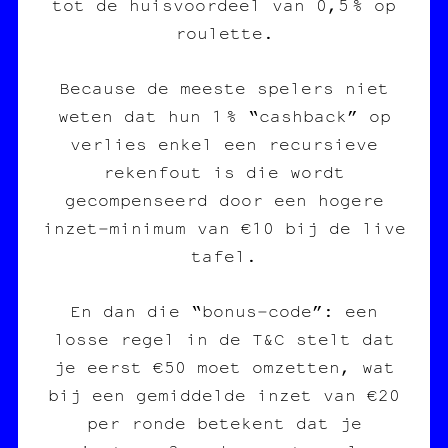
tot de huisvoordeel van 0,5 % op
roulette.
Because de meeste spelers niet
weten dat hun 1 % “cashback” op
verlies enkel een recursieve
rekenfout is die wordt
gecompenseerd door een hogere
inzet‑minimum van €10 bij de live
tafel.
En dan die “bonus‑code”: een
losse regel in de T&C stelt dat
je eerst €50 moet omzetten, wat
bij een gemiddelde inzet van €20
per ronde betekent dat je