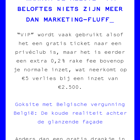
BELOFTES NIETS ZIJN MEER
DAN MARKETING‑FLUFF
“VIP” wordt vaak gebruikt alsof
het een gratis ticket naar een
privéclub is, maar het is eerder
een extra 0,2 % rake fee bovenop
je normale inzet, wat neerkomt op
€5 verlies bij een inzet van
€2.500.
Goksite met Belgische vergunning
België: De koude realiteit achter
de glanzende façade
Anders dan een gratis drankje in