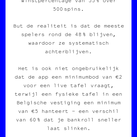
winstpercentage van 55 % over
500 spins.
But de realiteit is dat de meeste
spelers rond de 48 % blijven,
waardoor ze systematisch
achterblijven.
Het is ook niet ongebruikelijk
dat de app een minimumbod van €2
voor een live tafel vraagt,
terwijl een fysieke tafel in een
Belgische vestiging een minimum
van €5 hanteert – een verschil
van 60 % dat je bankroll sneller
laat slinken.