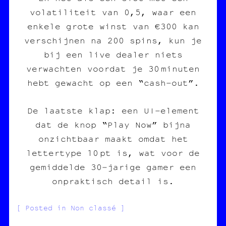
volatiliteit van 0,5, waar een
enkele grote winst van €300 kan
verschijnen na 200 spins, kun je
bij een live dealer niets
verwachten voordat je 30 minuten
hebt gewacht op een “cash‑out”.
De laatste klap: een UI‑element
dat de knop “Play Now” bijna
onzichtbaar maakt omdat het
lettertype 10 pt is, wat voor de
gemiddelde 30‑jarige gamer een
onpraktisch detail is.
Posted in Non classé