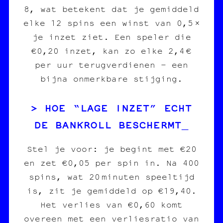
8, wat betekent dat je gemiddeld
elke 12 spins een winst van 0,5 ×
je inzet ziet. Een speler die
€0,20 inzet, kan zo elke 2,4 €
per uur terugverdienen – een
bijna onmerkbare stijging.
HOE “LAGE INZET” ECHT
DE BANKROLL BESCHERMT
Stel je voor: je begint met €20
en zet €0,05 per spin in. Na 400
spins, wat 20 minuten speeltijd
is, zit je gemiddeld op €19,40.
Het verlies van €0,60 komt
overeen met een verliesratio van