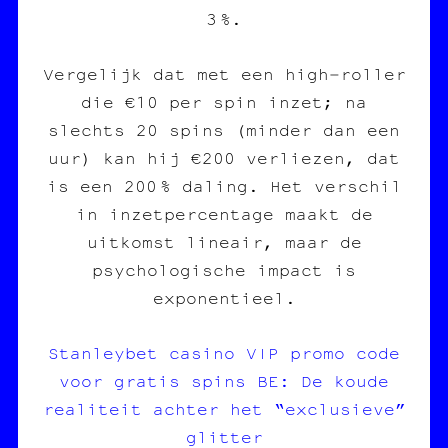
3 %.
Vergelijk dat met een high‑roller
die €10 per spin inzet; na
slechts 20 spins (minder dan een
uur) kan hij €200 verliezen, dat
is een 200 % daling. Het verschil
in inzetpercentage maakt de
uitkomst lineair, maar de
psychologische impact is
exponentieel.
Stanleybet casino VIP promo code
voor gratis spins BE: De koude
realiteit achter het “exclusieve”
glitter