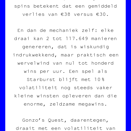
spins betekent dat een gemiddeld
verlies van €38 versus €30.
En dan de mechaniek zelf: elke
draai kan 2 tot 117.649 manieren
genereren, dat is wiskundig
indrukwekkend, maar praktisch een
wervelwind van nul tot honderd
wins per uur. Een spel als
Starburst blijft met 10 %
volatiliteit nog steeds vaker
kleine winsten opleveren dan die
enorme, zeldzame megawins.
Gonzo’s Quest, daarentegen,
draait met een volatiliteit van