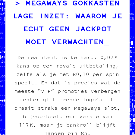
MEGAWAYS GOKKASTEN
♦♦☆//  des affiches         //║║░┐♥─¤♣‡■«♥┘═┼●¶□¶‡///////////////

═║╔//  des cartes postales  ////////////////////////             
LAGE INZET: WAAROM JE
¶□╝//  des posters          //                   ///  DONNE-NOUS 
□═│//                       // fait des pin's    ///  TON POGNON 
//////////////////////////////s affiches         ///  STP MERCI  

ECHT GEEN JACKPOT
                        //  des cartes postales  ///  JEAN-CHAT  
$$  DU POGNON  $$$      //  des posters          ///             
OUR COPIE CARBONE ASBL  //                       ////////////////
MOET VERWACHTEN
                        ///////////////////////////≡┌※·•‡█┌‡▓≡█·
////////////////////////////////////////////////╗≈¤█─┼·¶═╝¤★╔●●└╬
♠┘♥┐█║□≈─═»▒┌╗//                              //·»♦█●●┘║▓☆«♣≡└╚•┐
De realiteit is keihard: 0,02 %
▓♣¶╝┘•■★●╝·♥•§//  SOUTENIR LE PROJET          //┌☆«♥•╗┌»╗≡»□†╗≡□┘
└‡§○♠●═╬┘┼─▒┼╬//  tout pour l'image imprimée  /////////////┌·┘★╚‡
kans op een royale uitbetaling,
//////////////////////////////////////////////////////   //♣─‡♥‡≈
                          //                        //S  //♥▓┘╚┐≡
zelfs als je met €0,10 per spin
100% transwallon          //EAN-CHAT ET MOOMIN      //N  //♦•░•┼○
100% légal                //NT MANGÉ TOUS LES SOUS  //   //♦─└··╝
speelt. En dat is precies wat de
mieux que sur le darkweb  //N CROQUETTES            //   //≡▒╝≡☆†
meeste “VIP” promoties verbergen
                          //ELP HELP                //   //※└╗§☆
////////////////////////////                        ///////█●‡‡≈¤
achter glitterende logo’s. Je
●♠♣‡╚¤█☆╝♥♠└♣□║≡•‡¤※♠※¶///////////////////////////////¤♥╚╝♣≡☆╬≈«
/////////////////////////•┼┌»※§═█╚┼─█☆•«♣●□▒♣☆║▓└¶██┌▓■┘≈※▓□│«║╗
draait straks een Megaways slot,
                       //•╔¤·★»§♦┐¶▓○▒♦†▒░≈║□░♦■†≈♣●†»‡┌└╬≡┘██░╚┘
$  DU POGNON  $$$      //«┌─■┐★«┼▒●█●‡╗★□╬█╬┐♦♦•╗═♠★†▓«▓§♣≈※╚┘♣╔
bijvoorbeeld een versie van
UR COPIE CARBONE ASBL  ///////////////////////////////////═※♦▓♣█
117 K, maar je bankroll blijft
                       ///                           // //≈¤─≡║‡╝
//////////////////////////  $$$  DU POGNON  $$$      // //▓══»♣└└
hangen bij €5.
♠┐╗▒¶┘♠★≈═★□♣║┌≡╬┘░¤╝♥»┼//  POUR COPIE CARBONE ASBL  // //─□▓╗┌▓╬