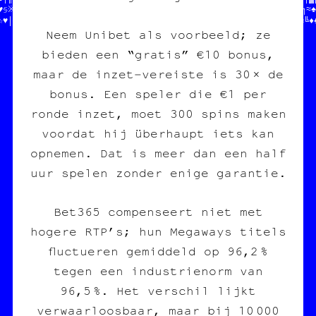
♥§※█‡¤■·║♥♠·┘╝☆─●•╚≡░♠≡★//                           // //╔═┘╗≈♠
☆♥│┐»☆╔♦╬─╬╝█¶†»¤♥♥╚═○▓¤//////////////////////////////////•♦■≡╚♦
Neem Unibet als voorbeeld; ze
bieden een “gratis” €10 bonus,
maar de inzet‑vereiste is 30 × de
bonus. Een speler die €1 per
ronde inzet, moet 300 spins maken
voordat hij überhaupt iets kan
opnemen. Dat is meer dan een half
uur spelen zonder enige garantie.
Bet365 compenseert niet met
hogere RTP’s; hun Megaways titels
fluctueren gemiddeld op 96,2 %
tegen een industrienorm van
96,5 %. Het verschil lijkt
verwaarloosbaar, maar bij 10 000