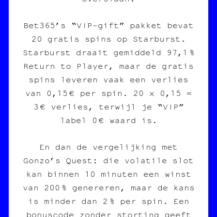
Bet365’s “VIP‑gift” pakket bevat
20 gratis spins op Starburst.
Starburst draait gemiddeld 97,1 %
Return to Player, maar de gratis
spins leveren vaak een verlies
van 0,15 € per spin. 20 x 0,15 =
3 € verlies, terwijl je “VIP”
label 0 € waard is.
En dan de vergelijking met
Gonzo’s Quest: die volatile slot
kan binnen 10 minuten een winst
van 200 % genereren, maar de kans
is minder dan 2 % per spin. Een
bonuscode zonder storting geeft