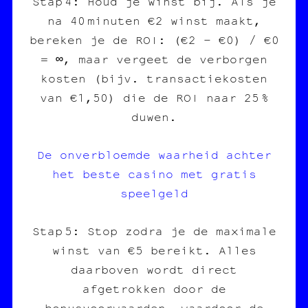
Stap 4: Houd je winst bij. Als je
na 40 minuten €2 winst maakt,
bereken je de ROI: (€2 – €0) / €0
= ∞, maar vergeet de verborgen
kosten (bijv. transactiekosten
van €1,50) die de ROI naar 25 %
duwen.
De onverbloemde waarheid achter
het beste casino met gratis
speelgeld
Stap 5: Stop zodra je de maximale
winst van €5 bereikt. Alles
daarboven wordt direct
afgetrokken door de
bonusvoorwaarden, waardoor de