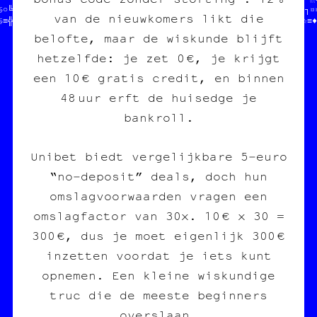
§○╚♦│╗▓█╝¤//  HELP HELP       ═    ┌≈  //┘♥○¤┌☆┘★»·╚¤¶┐●»┌☆╔▒║┐¤¤
van de nieuwkomers likt die
§♥╬│○≡¤≡■♠//                 ■      □  //┘♦▓≡╗└※¶★─┼─╚†║·╝■╝≡☆≡♦
belofte, maar de wiskunde blijft
hetzelfde: je zet 0 €, je krijgt
een 10 € gratis credit, en binnen
48 uur erft de huis­edge je
bankroll.
Unibet biedt vergelijkbare 5‑euro
“no‑deposit” deals, doch hun
omslagvoorwaarden vragen een
omslagfactor van 30x. 10 € x 30 =
300 €, dus je moet eigenlijk 300 €
inzetten voordat je iets kunt
opnemen. Een kleine wiskundige
truc die de meeste beginners
overslaan.