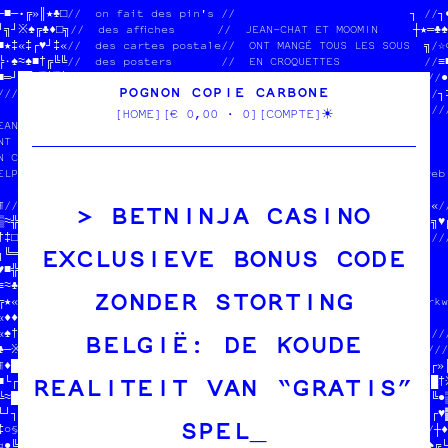
─■─•╔»║★♣□//  on fait des pin's //                         ┐ //┐●
┘╗┘※♠╔♣♦□╗//  des affiches      //  JEAN-CHAT ET MOOMIN     ┼★═♣♠

■★‡«‡┌♥┘‡«//  des cartes postale//  ONT MANGÉ TOUS LES SOUS  ╗/☆○
╬·♠≈♠■†╔╔╚//  des posters       //  EN CROQUETTES            //≡■
■═┘██○▒┼▒┘/≈  ·   ┐     ≈  ※    //  HELP HELP                //●
Skip
POGNON COPIE CARBONE
///////////////////////////┘//////                           //┐‡
                        // //┘□«/////////////////////////////////
to
[HOME]
[€ 0,00 · 0]
[COMPTE]
EAN-CHAT ET MOOMIN      // ▓♥└═¤•♣┌└//                           
content
NT MAN///////////////////////////┌☆///  P$2D DW#7+GX*NU€$¥1      
N CROQ//                         § ///  #OYQ *OLO- CARB2NW ZHI=  
ELP HE//  JEAN-CHAT ET MOOMIN    ┘ ///   ₿ T  0¥%  O  U    6 8VU 
   ╬♠ //  ONT MANGÉ TOUS LES SOUS  ///NNPN*Q/S/J//*/6*//SR/VGII//
BETNINJA CASINO
¶//•////  EN CROQUETTES            ///≡//╚//└///┐★╬////♦♦/╝/♥●«//
▒≈╬█§╝//  HELP HELP               »//╬─»¤□†¶┘▒░¶♦○♥≡≈•█≈†─╚♠└‡╗♥╔
†‡□╬┘≡//                           //·///////////////////////////
EXCLUSIEVE BONUS CODE
┐╚═※☆«////////////////////////////♥//•//                        
♥■╬♠║¶※□▒///////////////////////////////  100% transwallon      
╝≈♣≡¤═«‡┘//                           //  100% légal             
ZONDER STORTING
╔★«┼‡※│┐★//  $$$  DU POGNON  $$$    ○ //  mieux que sur le darkw
«♦♦♦█♦▓┘║//  POUR COPIE CARBONE ASBL ♦//                         
BELGIË: DE KOUDE
«♠†░≈│═░║//                           ///////////////////////////
♣─※¶†═☆¶┌///////////////////////////////////////////////////////
¶♦█♠≈╝╔║╗//                       //≈※■┌·♥≈═█♥■┘┼□★┐«≈¤※†»╔♣┐┌»│
REALITEIT VAN “GRATIS”
■■┌■•♦●«☆//////////////////////////////////////////////////§•─█†
╚≈█»╬♠‡│╝□╗♣│♣▒║≈«┌¶♦┌╚╝≈┼♣┘♠☆└//                          ≡//╚●▒
└┘┐♦║«†■└╔░·★┐└¤█≡♠·○●╬○«╝★┘○·†//  JEAN-CHAT ET MOOMIN      //┌♥▓
SPEL
‡○§╔▓█└■»★♠┐└╗╚▒★╔♦≈♦│≡♣┘※╬╚┌««//  ONT MANGÉ TOUS LES SOUS♣╗//┼♦
¤●╚┘▒♥┼□┌■▒╚※★¤█─♥┌╬║☆○╚┼●·♥★■≡//  EN CROQUETTES           ♦═♠╔└