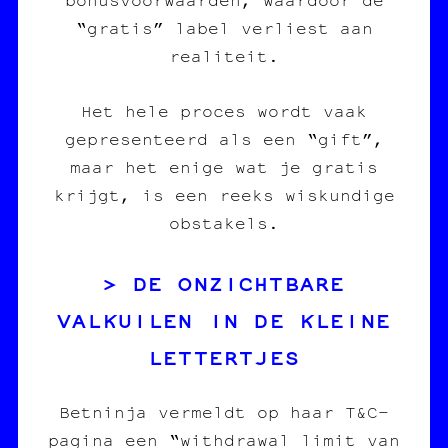
“gratis” label verliest aan
realiteit.
Het hele proces wordt vaak
gepresenteerd als een “gift”,
maar het enige wat je gratis
krijgt, is een reeks wiskundige
obstakels.
DE ONZICHTBARE
VALKUILEN IN DE KLEINE
LETTERTJES
Betninja vermeldt op haar T&C-
pagina een “withdrawal limit van