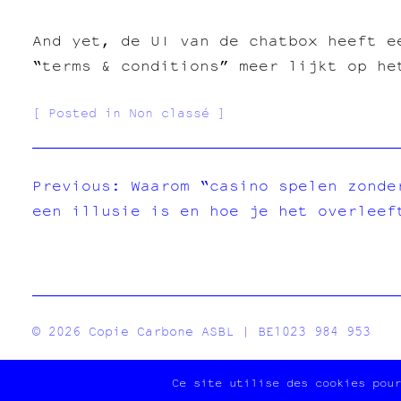
And yet, de UI van de chatbox heeft e
“terms & conditions” meer lijkt op he
Posted in Non classé
Previous:
Waarom “casino spelen zonde
een illusie is en hoe je het overleef
NAVIGATION
DE
L’ARTICLE
© 2026 Copie Carbone ASBL | BE1023 984 953
Ce site utilise des cookies pou