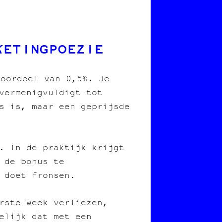
KETINGPOEZIE
voordeel van 0,5%. Je
vermenigvuldigt tot
s is, maar een geprijsde
. In de praktijk krijgt
 de bonus te
 doet fronsen.
rste week verliezen,
elijk dat met een