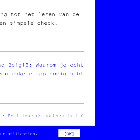
ing tot het lezen van de
en simpele check.
ad België: Waarom je echt
een enkele app nodig hebt
·
Politique de confidentialité
[OK]
ur utilisation.