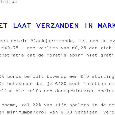
minimum
ET LAAT VERZANDEN IN MAR
 een enkele Blackjack‑ronde, met een huis
 €49,75 – een verlies van €0,25 dat zich 
onstratie dat de “gratis spin” niet grati
0% bonus belooft bovenop een €10 storting
0× betekenen dat je €420 moet inzetten om
eling die zelfs een doorgewinterde speler
 noemt, zal 22% van zijn spelers in de ee
en minimumbankrol van €100 vereisen. Verg