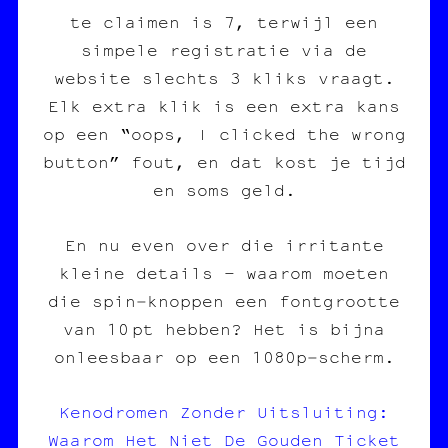
te claimen is 7, terwijl een
simpele registratie via de
website slechts 3 kliks vraagt.
Elk extra klik is een extra kans
op een “oops, I clicked the wrong
button” fout, en dat kost je tijd
en soms geld.
En nu even over die irritante
kleine details – waarom moeten
die spin‑knoppen een fontgrootte
van 10 pt hebben? Het is bijna
onleesbaar op een 1080p‑scherm.
Kenodromen Zonder Uitsluiting:
Waarom Het Niet De Gouden Ticket