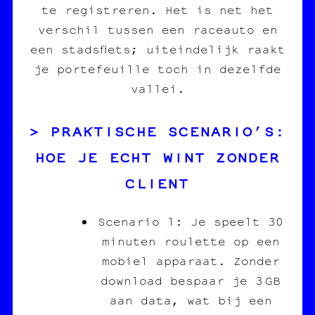
te registreren. Het is net het
verschil tussen een raceauto en
een stadsfiets; uiteindelijk raakt
je portefeuille toch in dezelfde
vallei.
PRAKTISCHE SCENARIO’S:
HOE JE ECHT WINT ZONDER
CLIENT
Scenario 1: Je speelt 30
minuten roulette op een
mobiel apparaat. Zonder
download bespaar je 3 GB
aan data, wat bij een