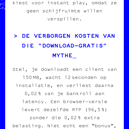
kiest voor instant play, omdat ze
╔○░╔▒»// *XUs 1W¥OersSAJ&   M W//////└•╬▒╔▓└※└║┐//  5£L JosG11E P
─†«☆└│0/    €B   E L  2  H£ F% /1♣★█═□†□¶♠○††¶♣«//              
geen schijfruimte willen
verspillen.
DE VERBORGEN KOSTEN VAN
DIE “DOWNLOAD‑GRATIS”
MYTHE
Stel, je downloadt een client van
150 MB, wacht 12 seconden op
installatie, en verliest daarna
0,02 % van je bankroll aan
latency. Een browser‑versie
levert dezelfde RTP (96,5 %)
zonder die 0,02 % extra
belasting. Niet echt een “bonus”,