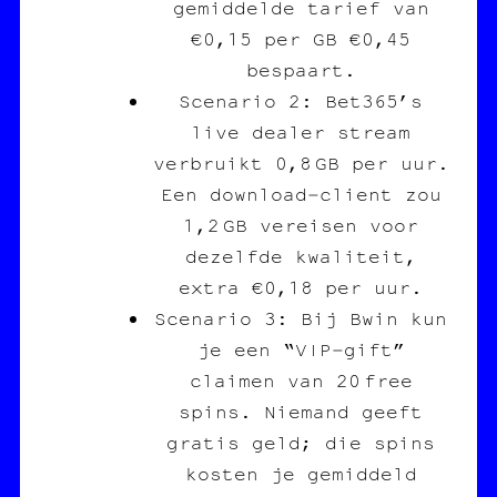
gemiddelde tarief van
€0,15 per GB €0,45
bespaart.
Scenario 2: Bet365’s
live dealer stream
verbruikt 0,8 GB per uur.
Een download‑client zou
1,2 GB vereisen voor
dezelfde kwaliteit,
extra €0,18 per uur.
Scenario 3: Bij Bwin kun
je een “VIP‑gift”
claimen van 20 free
spins. Niemand geeft
gratis geld; die spins
kosten je gemiddeld