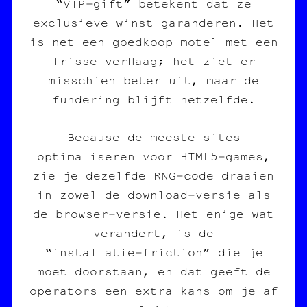
“VIP‑gift” betekent dat ze
exclusieve winst garanderen. Het
is net een goedkoop motel met een
frisse verflaag; het ziet er
misschien beter uit, maar de
fundering blijft hetzelfde.
Because de meeste sites
optimaliseren voor HTML5‑games,
zie je dezelfde RNG‑code draaien
in zowel de download‑versie als
de browser‑versie. Het enige wat
verandert, is de
“installatie‑friction” die je
moet doorstaan, en dat geeft de
operators een extra kans om je af