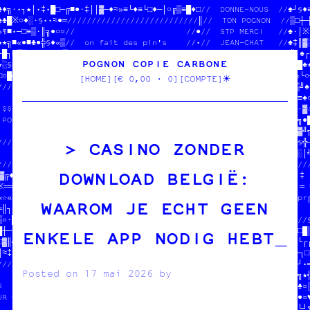
♣♦╗·•┐★│•‡•█□─╔■●·‡♣└▓─♦≈╚≡└♦♥└□♦─│○╔▒≡█♦□//  DONNE-NOUS  //♠█§♦≡
♠♣█※○♦░·§••≈●═///////////////////////////║//  TON POGNON  //▒□┼─▓
»¶■•─♦≡▒·║╗♦○¤//                       //«//  STP MERCI   //♠·┘※·
★★╗■«●■♣●╬§♦«▒//  E@PIEN //$ C&RBONE   //•//  JEAN-CHAT   //♠‡║▓░
└█┐≡▒░≡♥«※╗†○▒//  f6nz@F¥1//- +d*$RoN  //‡//              //★╬┐♠┌
Skip
POGNON COPIE CARBONE
★╗§§┘●●¶┼▓│┼○═//  c€HFHeroYV7V15NiyX   //•//////////////////†┼«♠★
□○█╝¤└♣‡♠†┐┘┐─//   Q  L  1             //‡‡♦※¶─░└≡¤─▒═─└≈█┘╝╚«└○┐
to
[HOME]
[€ 0,00 · 0]
[COMPTE]
/////////////////////////////////////////////////////║┘¶♥║★♣※▒╝☆»
content
                    //                              //┘•‡«▒╝»☆≡♠○
 $$$  DU POGNON  $$$//  SOUTENIR LE PROJET          //☆└╚‡█¶·╔·▓☆
 POUR COPIE CARBONE //  tout pour l'image imprimée  •/░«╔¤♦│≡─╗●█
                    //                              //•☆●¤│┌═○▓┌╗
CASINO ZONDER
///////////////////////////////////////////////////※//└»╗█═·≡└§╬─
                      //                         //□╚╗♠░☆≡■♠│□░│╝
////////////////////////////////////////////////////////////////♦
DOWNLOAD BELGIË:
▓╔♦♦♠§▓§//                           ///                 ╚    ‡ ╔
※══╬┐★░┘//  $$$  DU POGNON  $$$      ///  SOUTENIR LE PROJE┘■ ═ ≈
«☆«•╚♦♦╬//  POUR COPIE CARBONE ASBL  ///  tout pour l'image¤impr╔
WAAROM JE ECHT GEEN
═║┐☆○■║═//                           ///                         
▒¤·█╬♣└»////////////////////////////////////////////////┘///////§
ENKELE APP NODIG HEBT
█┼─¤░╝╗╗┌¤·└////////////////////////////              //♦«¶█╝‡□█║
□▓║╗≈╗≡┐┼♣▓»//                       ///////////////////¤╬☆╚†♦└≈┌
║≈‡¤┘╚░‡╔╔☆┘//  =AP3E-€/¥/ EQRBOB$   V/     //≈▓■※·♦★•┐┘╝¶‡║┼┌┐░○
//////////////\*UN7GCn€ /// éZ0t+on K#Lmée  //¶♠≡○═☆╚☆«•╝○┘█¶▒┘•═
Posted on
17 mai 2026
by
            G+  A*XOZe\1Q /2/ \5@    X/     //╗─»·░»╗·★●○¶■♦♥★╗★╬
0W4RZ EH/FX&£I£ P  #T  \    EA  3  1 /////////■║≡○»▒‡♠█♠┘§♣♦†╝♣¤║
HFA##CX4€V¥/|9B5$+P/@/A////*//*E//0@NGJ▒☆╔┌¶·╚╝♣§★♣┼«╚┌│♦┌┘¶☆┌●║♥
¥ |G\ZL6 88OGD=$¥  AG  //////////////////////////////////█¶║♥·└┘¶