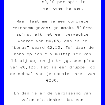
€0,10 per spin in
verloren kansen.
Maar laat me je een concrete
rekensom geven: je maakt 50 free
spins, elk met een verwachte
waarde van €0,05, dan is je
“bonus” waard €2,50. Tel daar de
kans op een 5‑x multiplier van
1 % bij op, en je krijgt een piep
van €0,125. Het is een druppel op
de schaal van je totale inzet van
€200.
En dan is er de vergissing van
velen die denken dat een