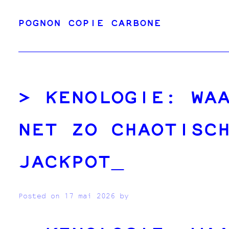
Skip
POGNON COPIE CARBONE
to
content
KENOLOGIE: WA
NET ZO CHAOTISC
JACKPOT
Posted on
17 mai 2026
by