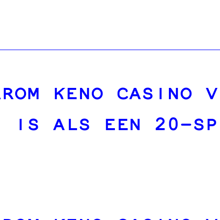
AROM KENO CASINO V
H IS ALS EEN 20‑SP