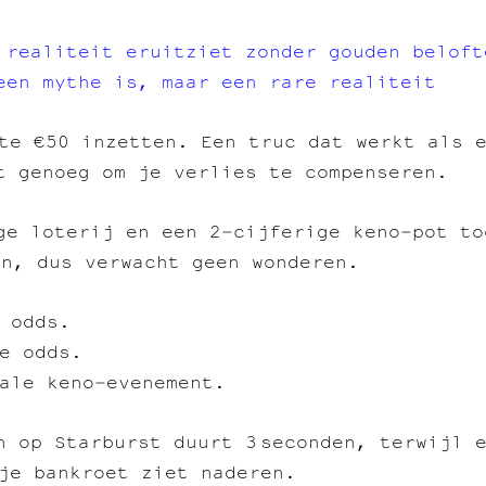
 realiteit eruitziet zonder gouden beloft
een mythe is, maar een rare realiteit
ste €50 inzetten. Een truc dat werkt als 
t genoeg om je verlies te compenseren.
ge loterij en een 2‑cijferige keno‑pot to
en, dus verwacht geen wonderen.
e odds.
te odds.
iale keno‑evenement.
n op Starburst duurt 3 seconden, terwijl 
 je bankroet ziet naderen.