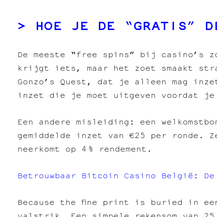
HOE JE DE “GRATIS” D
De meeste “free spins” bij casino’s z
krijgt iets, maar het zoet smaakt str
Gonzo’s Quest, dat je alleen mag inze
inzet die je moet uitgeven voordat je
Een andere misleiding: een welkomstbo
gemiddelde inzet van €25 per ronde. Z
neerkomt op 4 % rendement.
Betrouwbaar Bitcoin Casino België: De
Because the fine print is buried in e
valstrik. Een simpele rekensom van 25 