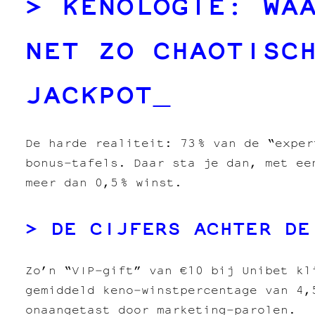
KENOLOGIE: WA
NET ZO CHAOTISC
JACKPOT
De harde realiteit: 73 % van de “expe
bonus‑tafels. Daar sta je dan, met ee
meer dan 0,5 % winst.
DE CIJFERS ACHTER DE
Zo’n “VIP‑gift” van €10 bij Unibet kl
gemiddeld keno‑winstpercentage van 4,
onaangetast door marketing‑parolen.