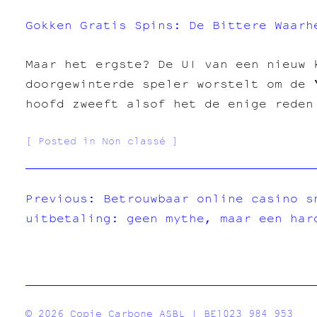
Gokken Gratis Spins: De Bittere Waarh
Maar het ergste? De UI van een nieuw 
doorgewinterde speler worstelt om de 
hoofd zweeft alsof het de enige reden
Posted in Non classé
Previous:
Betrouwbaar online casino s
uitbetaling: geen mythe, maar een har
NAVIGATION
DE
L’ARTICLE
© 2026 Copie Carbone ASBL | BE1023 984 953