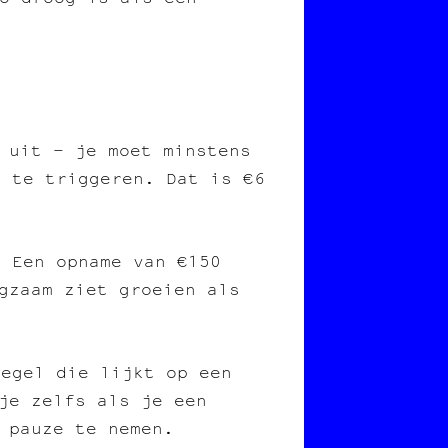
 uit – je moet minstens
g te triggeren. Dat is €6
. Een opname van €150
gzaam ziet groeien als
regel die lijkt op een
je zelfs als je een
 pauze te nemen.