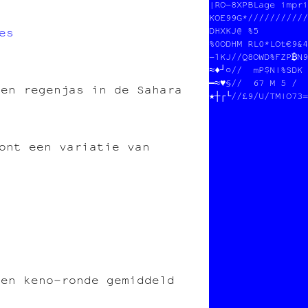
OGNON  //age impri
ERCI   ///////////
CHAT   //         
es
       //00% trans
/////////00% légal
≈♦┘○//  mieux que 
═≈♥§//            
een regenjas in de Sahara
★┼┌└//////////////
ont een variatie van
een keno‑ronde gemiddeld