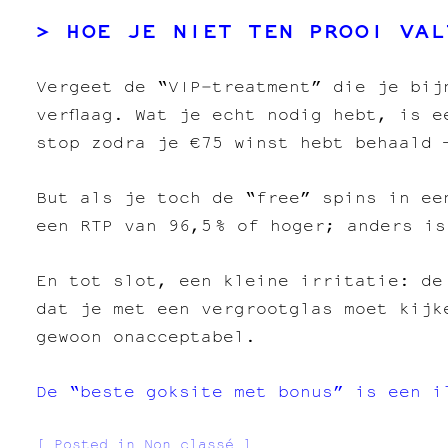
HOE JE NIET TEN PROOI VAL
Vergeet de “VIP‑treatment” die je bij
verflaag. Wat je echt nodig hebt, is 
stop zodra je €75 winst hebt behaald 
But als je toch de “free” spins in ee
een RTP van 96,5 % of hoger; anders i
En tot slot, een kleine irritatie: de 
dat je met een vergrootglas moet kijk
gewoon onacceptabel.
De “beste goksite met bonus” is een i
Posted in Non classé