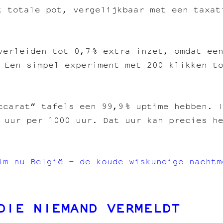
t totale pot, vergelijkbaar met een taxat
verleiden tot 0,7 % extra inzet, omdat ee
. Een simpel experiment met 200 klikken t
ccarat” tafels een 99,9 % uptime hebben. 
n uur per 1000 uur. Dat uur kan precies h
im nu België – de koude wiskundige nachtm
DIE NIEMAND VERMELDT