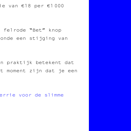
ie van €18 per €1 000
n felrode “Bet” knop
oonde een stijging van
In praktijk betekent dat
et moment zijn dat je een
errie voor de slimme