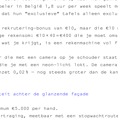
peler in België 1,8 uur per week speelt m
 dat hun “exclusieve” tafels alleen exclu
 rekrutering‑bonus van €10, maar die €10 
e rekensom: €10 × 40 = €400 die je moet om
 wat je krijgt, is een rekenmachine vol f
r die met een camera op je schouder staat
die je met een neon‑licht lokt. De camera
nzet 0,02 % — nog steeds groter dan de ka
teit achter de glanzende façade
imum €5.000 per hand.
ertraging, meetbaar met een stopwachtrout