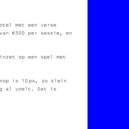
otel met een verse
 van €500 per sessie, en
inzet op een spel met
nop is 10 px, zo klein
g al voelt. Dat is