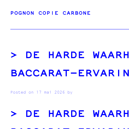
Skip
POGNON COPIE CARBONE
to
content
DE HARDE WAAR
BACCARAT‑ERVARI
Posted on
17 mai 2026
by
DE HARDE WAAR