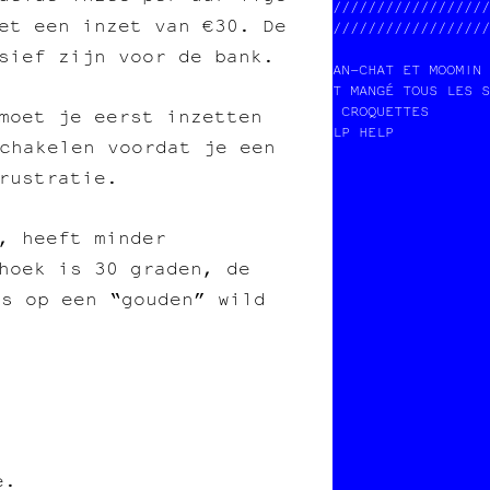
//////////////////
et een inzet van €30. De
//////////////////
sief zijn voor de bank.
L₿OQ0R LE4NRO+9TZ 
7+ p£uY 7€O9RIREim
 EV GCY6LO/       
moet je eerst inzetten
*$/¥|/-/|-/3*\JE@U
schakelen voordat je een
rustratie.
, heeft minder
hoek is 30 graden, de
ns op een “gouden” wild
e.