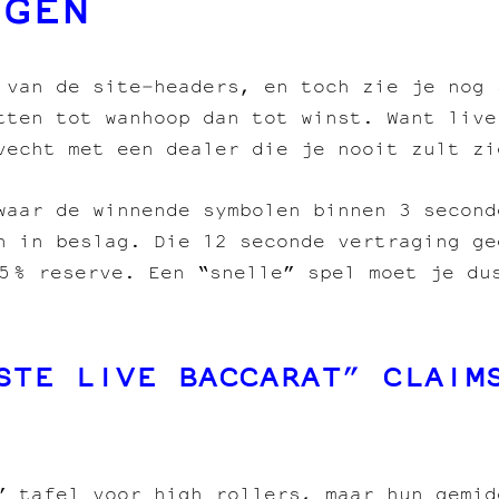
NGEN
 van de site‑headers, en toch zie je nog 
tten tot wanhoop dan tot winst. Want live
vecht met een dealer die je nooit zult zi
waar de winnende symbolen binnen 3 second
n in beslag. Die 12 seconde vertraging ge
95 % reserve. Een “snelle” spel moet je du
STE LIVE BACCARAT” CLAIM
” tafel voor high rollers, maar hun gemid